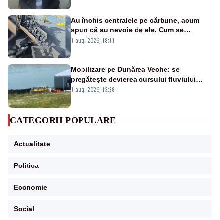
Au închis centralele pe cărbune, acum
spun că au nevoie de ele. Cum se
pasează vina în plină criză energetică
1 aug. 2026, 18:11
Mobilizare pe Dunărea Veche: se
pregătește devierea cursului fluviului
către Cernavodă – VIDEO
1 aug. 2026, 13:38
CATEGORII POPULARE
Actualitate
Politica
Economie
Social