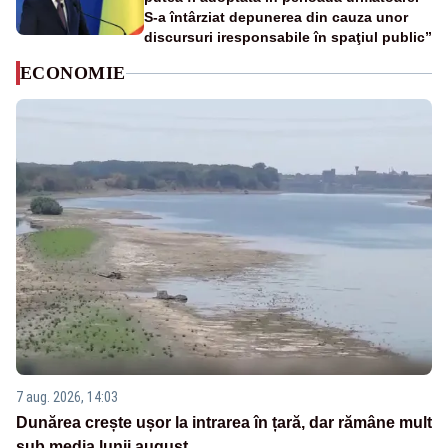
S-a întârziat depunerea din cauza unor
discursuri iresponsabile în spaţiul public”
ECONOMIE
7 aug. 2026, 14:03
Dunărea crește ușor la intrarea în țară, dar rămâne mult
sub media lunii august