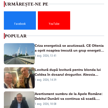
URMĂREȘTE-NE PE
Facebook
YouTube
POPULAR
Criza energetică se acutizează. CE Oltenia
a oprit noaptea trecută un grup energetic
de la Rovinari
1 aug. 2026, 13:41
Lovitură după lovitură pentru blonda lui
Coldea în dosarul drogurilor. Alessia
Păcuraru explică decizia magistraților
1 aug. 2026, 14:39
Avertisment sumbru de la Apele Române:
Debitul Dunării va continua să scadă.
Cernavodă s-ar putea închide în 4 zile
1 aug. 2026, 18:08