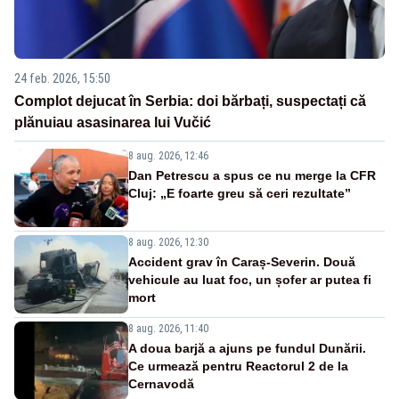
24 feb. 2026, 15:50
Complot dejucat în Serbia: doi bărbați, suspectați că
plănuiau asasinarea lui Vučić
8 aug. 2026, 12:46
Dan Petrescu a spus ce nu merge la CFR
Cluj: „E foarte greu să ceri rezultate”
8 aug. 2026, 12:30
Accident grav în Caraș-Severin. Două
vehicule au luat foc, un șofer ar putea fi
mort
8 aug. 2026, 11:40
A doua barjă a ajuns pe fundul Dunării.
Ce urmează pentru Reactorul 2 de la
Cernavodă