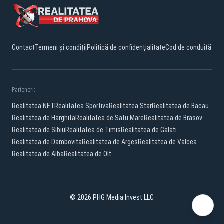
Contact
Termeni și condiții
Politică de confidențialitate
Cod de conduită
Parteneri:
Realitatea.NET
Realitatea Sportiva
Realitatea Star
Realitatea de Bacau
Realitatea de Harghita
Realitatea de Satu Mare
Realitatea de Brasov
Realitatea de Sibiu
Realitatea de Timis
Realitatea de Galati
Realitatea de Dambovita
Realitatea de Arges
Realitatea de Valcea
Realitatea de Alba
Realitatea de Olt
© 2026 PHG Media Invest LLC
Facebook
YouTube