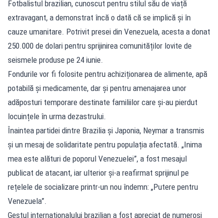
Fotbalistul brazilian, cunoscut pentru stilul său de viață
extravagant, a demonstrat încă o dată că se implică și în
cauze umanitare. Potrivit presei din Venezuela, acesta a donat
250.000 de dolari pentru sprijinirea comunităților lovite de
seismele produse pe 24 iunie.
Fondurile vor fi folosite pentru achiziționarea de alimente, apă
potabilă și medicamente, dar și pentru amenajarea unor
adăposturi temporare destinate familiilor care și-au pierdut
locuințele în urma dezastrului.
Înaintea partidei dintre Brazilia și Japonia, Neymar a transmis
și un mesaj de solidaritate pentru populația afectată. „Inima
mea este alături de poporul Venezuelei”, a fost mesajul
publicat de atacant, iar ulterior și-a reafirmat sprijinul pe
rețelele de socializare printr-un nou îndemn: „Putere pentru
Venezuela”.
Gestul internaționalului brazilian a fost apreciat de numeroși