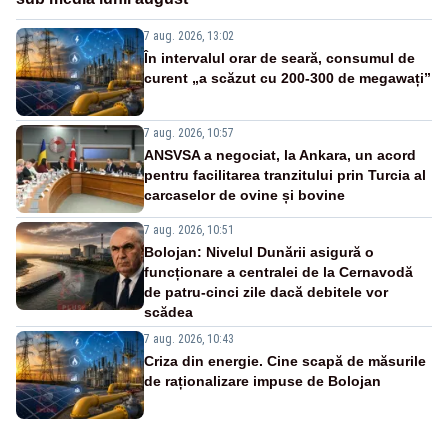
7 aug. 2026, 13:02
În intervalul orar de seară, consumul de
curent „a scăzut cu 200-300 de megawați”
7 aug. 2026, 10:57
ANSVSA a negociat, la Ankara, un acord
pentru facilitarea tranzitului prin Turcia al
carcaselor de ovine și bovine
7 aug. 2026, 10:51
Bolojan: Nivelul Dunării asigură o
funcționare a centralei de la Cernavodă
de patru-cinci zile dacă debitele vor
scădea
7 aug. 2026, 10:43
Criza din energie. Cine scapă de măsurile
de raționalizare impuse de Bolojan