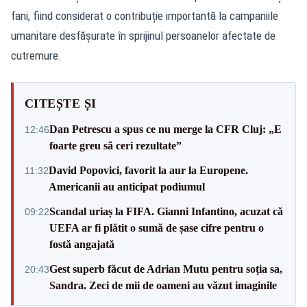
fani, fiind considerat o contribuție importantă la campaniile
umanitare desfășurate în sprijinul persoanelor afectate de
cutremure.
CITEȘTE ȘI
Dan Petrescu a spus ce nu merge la CFR Cluj: „E
12:46
foarte greu să ceri rezultate”
David Popovici, favorit la aur la Europene.
11:32
Americanii au anticipat podiumul
Scandal uriaș la FIFA. Gianni Infantino, acuzat că
09:22
UEFA ar fi plătit o sumă de șase cifre pentru o
fostă angajată
Gest superb făcut de Adrian Mutu pentru soția sa,
20:43
Sandra. Zeci de mii de oameni au văzut imaginile