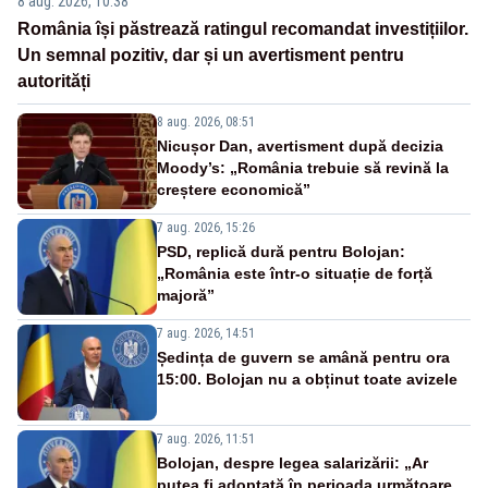
8 aug. 2026, 10:38
România își păstrează ratingul recomandat investițiilor.
Un semnal pozitiv, dar și un avertisment pentru
autorități
8 aug. 2026, 08:51
Nicușor Dan, avertisment după decizia
Moody’s: „România trebuie să revină la
creștere economică”
7 aug. 2026, 15:26
PSD, replică dură pentru Bolojan:
„România este într-o situație de forță
majoră”
7 aug. 2026, 14:51
Ședința de guvern se amână pentru ora
15:00. Bolojan nu a obținut toate avizele
7 aug. 2026, 11:51
Bolojan, despre legea salarizării: „Ar
putea fi adoptată în perioada următoare.