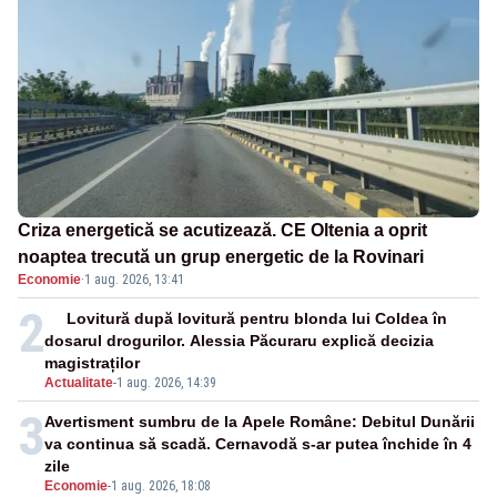
Criza energetică se acutizează. CE Oltenia a oprit
noaptea trecută un grup energetic de la Rovinari
Economie
·
1 aug. 2026, 13:41
2
Lovitură după lovitură pentru blonda lui Coldea în
dosarul drogurilor. Alessia Păcuraru explică decizia
magistraților
Actualitate
-
1 aug. 2026, 14:39
3
Avertisment sumbru de la Apele Române: Debitul Dunării
va continua să scadă. Cernavodă s-ar putea închide în 4
zile
Economie
-
1 aug. 2026, 18:08