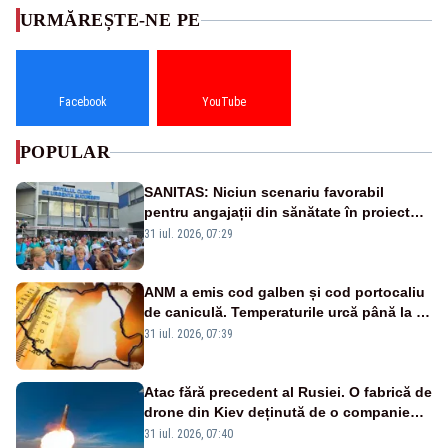
URMĂREȘTE-NE PE
Facebook
YouTube
POPULAR
SANITAS: Niciun scenariu favorabil
pentru angajații din sănătate în proiectul
Legii salarizării
31 iul. 2026, 07:29
ANM a emis cod galben și cod portocaliu
de caniculă. Temperaturile urcă până la 38
de grade, iar nopțile devin tropicale
31 iul. 2026, 07:39
Atac fără precedent al Rusiei. O fabrică de
drone din Kiev deținută de o companie
americană, distrusă de o rachetă
31 iul. 2026, 07:40