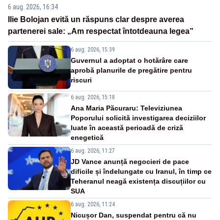
6 aug. 2026, 16:34
Ilie Bolojan evită un răspuns clar despre averea
partenerei sale: „Am respectat întotdeauna legea”
6 aug. 2026, 15:39
Guvernul a adoptat o hotărâre care
aprobă planurile de pregătire pentru
riscuri
6 aug. 2026, 15:18
Ana Maria Păcuraru: Televiziunea
Poporului solicită investigarea deciziilor
luate în această perioadă de criză
enegetică
6 aug. 2026, 11:27
JD Vance anunță negocieri de pace
dificile și îndelungate cu Iranul, în timp ce
Teheranul neagă existența discuțiilor cu
SUA
6 aug. 2026, 11:24
Nicușor Dan, suspendat pentru că nu