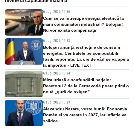
revine la capacitate maximă
6 aug. 2026, 15:36
Cum se va întrerupe energia electrică la
marii consumatori industriali? Bolojan:
Nu vor exista compensații
6 aug. 2026, 15:33
Bolojan anunță restricțiile de consum
energetic. Centralele pe combustibili
fosili, repornite. La ore de vârf se va apela
la importuri - LIVE TEXT
6 aug. 2026, 15:24
Miza uriașă a scufundării barjelor.
Reactorul 2 de la Cernavodă poate primi o
nouă „gură de oxigen”
6 aug. 2026, 15:23
Alexandru Nazare, veste bună: Economia
României va crește în 2027, iar inflația va
scădea