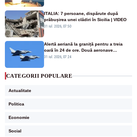
rusească
ITALIA: 7 persoane, dispărute după
prăbușirea unei clădiri în Sicilia | VIDEO
31 iul. 2026, 07:50
Alertă aeriană la graniță pentru a treia
oară în 24 de ore. Două aeronave
Eurofighter britanice au fost ridicate de la
31 iul. 2026, 07:24
sol
CATEGORII POPULARE
Actualitate
Politica
Economie
Social