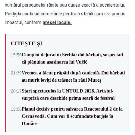
numărul persoanelor rănite sau cauza exactă a accidentului.
Polițiștii continuă cercetările pentru a stabili cum s-a produs
impactul, conform
presei locale.
CITEȘTE ȘI
Complot dejucat în Serbia: doi bărbați, suspectați
15:50
că plănuiau asasinarea lui Vučić
Vremea a făcut prăpăd după caniculă. Doi bărbați
21:39
au murit loviți de trăsnet în râul Mureș
Start spectaculos la UNTOLD 2026. Artistul-
20:17
surpriză care deschide prima seară de festival
Planul decisiv pentru salvarea Reactorului 2 de la
19:56
Cernavodă. Cum vor fi scufundate barjele în
Dunăre