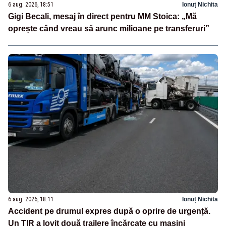
6 aug. 2026, 18:51
Ionuț Nichita
Gigi Becali, mesaj în direct pentru MM Stoica: „Mă
oprește când vreau să arunc milioane pe transferuri”
6 aug. 2026, 18:11
Ionuț Nichita
Accident pe drumul expres după o oprire de urgență.
Un TIR a lovit două trailere încărcate cu mașini