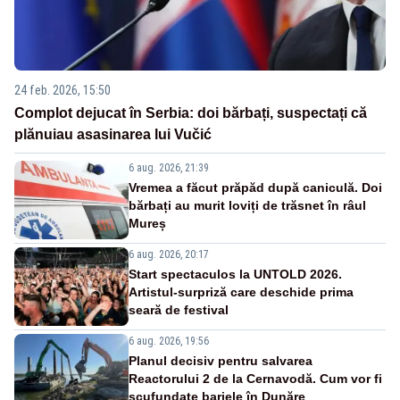
24 feb. 2026, 15:50
Complot dejucat în Serbia: doi bărbați, suspectați că
plănuiau asasinarea lui Vučić
6 aug. 2026, 21:39
Vremea a făcut prăpăd după caniculă. Doi
bărbați au murit loviți de trăsnet în râul
Mureș
6 aug. 2026, 20:17
Start spectaculos la UNTOLD 2026.
Artistul-surpriză care deschide prima
seară de festival
6 aug. 2026, 19:56
Planul decisiv pentru salvarea
Reactorului 2 de la Cernavodă. Cum vor fi
scufundate barjele în Dunăre