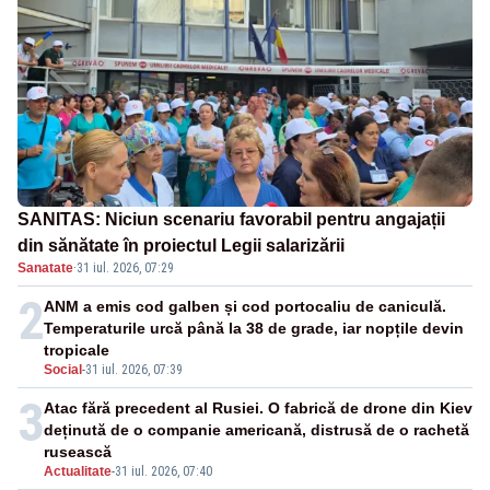
SANITAS: Niciun scenariu favorabil pentru angajații
din sănătate în proiectul Legii salarizării
Sanatate
·
31 iul. 2026, 07:29
2
ANM a emis cod galben și cod portocaliu de caniculă.
Temperaturile urcă până la 38 de grade, iar nopțile devin
tropicale
Social
-
31 iul. 2026, 07:39
3
Atac fără precedent al Rusiei. O fabrică de drone din Kiev
deținută de o companie americană, distrusă de o rachetă
rusească
Actualitate
-
31 iul. 2026, 07:40