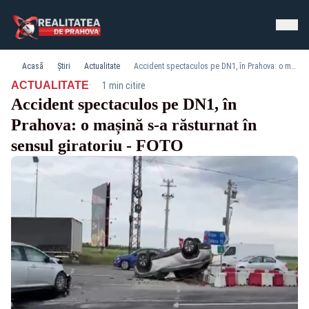
Acasă
Știri
Actualitate
Accident spectaculos pe DN1, în Prahova: o mașină s-a răsturnat în sensul giratoriu - FOTO
·
ACTUALITATE
1 min citire
Accident spectaculos pe DN1, în
Prahova: o mașină s-a răsturnat în
sensul giratoriu - FOTO