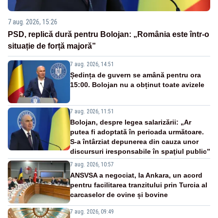
7 aug. 2026, 15:26
PSD, replică dură pentru Bolojan: „România este într-o
situație de forță majoră”
7 aug. 2026, 14:51
Ședința de guvern se amână pentru ora
15:00. Bolojan nu a obținut toate avizele
7 aug. 2026, 11:51
Bolojan, despre legea salarizării: „Ar
putea fi adoptată în perioada următoare.
S-a întârziat depunerea din cauza unor
discursuri iresponsabile în spaţiul public”
7 aug. 2026, 10:57
ANSVSA a negociat, la Ankara, un acord
pentru facilitarea tranzitului prin Turcia al
carcaselor de ovine și bovine
7 aug. 2026, 09:49