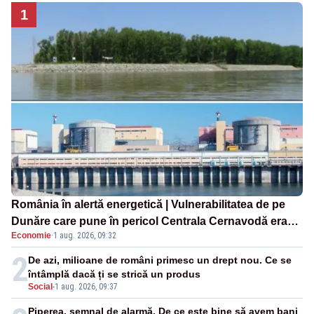
1
România în alertă energetică | Vulnerabilitatea de pe
Dunăre care pune în pericol Centrala Cernavodă era
Economie
·
1 aug. 2026, 09:32
cunoscută de pe vremea lui Ceaușescu
2
De azi, milioane de români primesc un drept nou. Ce se
întâmplă dacă ți se strică un produs
Social
-
1 aug. 2026, 09:37
Piperea, semnal de alarmă. De ce este bine să avem bani