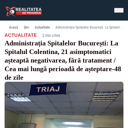
Acasă
Știri
Actualitate
Administrația Spitalelor București: La Spitalul Colentina, 21 asimptomatici așteaptă negativarea, fără tratament / Cea mai lungă perioadă de așteptare-48 de zile
·
ACTUALITATE
2 min citire
Administrația Spitalelor București: La
Spitalul Colentina, 21 asimptomatici
așteaptă negativarea, fără tratament /
Cea mai lungă perioadă de așteptare-48
de zile