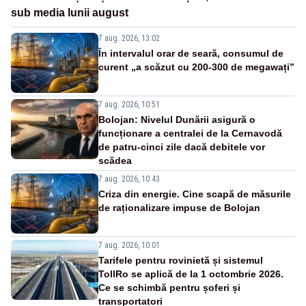
sub media lunii august
7 aug. 2026, 13:02
În intervalul orar de seară, consumul de
curent „a scăzut cu 200-300 de megawați”
7 aug. 2026, 10:51
Bolojan: Nivelul Dunării asigură o
funcționare a centralei de la Cernavodă
de patru-cinci zile dacă debitele vor
scădea
7 aug. 2026, 10:43
Criza din energie. Cine scapă de măsurile
de raționalizare impuse de Bolojan
7 aug. 2026, 10:01
Tarifele pentru rovinietă și sistemul
TollRo se aplică de la 1 octombrie 2026.
Ce se schimbă pentru șoferi și
transportatori