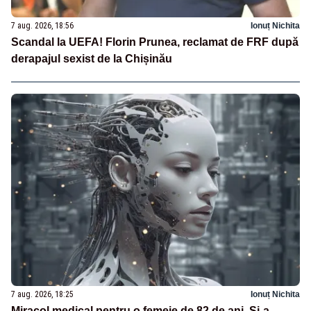
7 aug. 2026, 18:56
Ionuț Nichita
Scandal la UEFA! Florin Prunea, reclamat de FRF după
derapajul sexist de la Chișinău
7 aug. 2026, 18:25
Ionuț Nichita
Miracol medical pentru o femeie de 82 de ani. Și-a