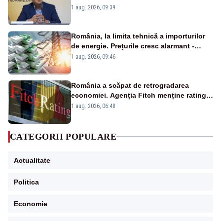
alertei energetice?
1 aug. 2026, 09:39
România, la limita tehnică a importurilor
de energie. Prețurile cresc alarmant -
Analiză Realitatea Plus
1 aug. 2026, 09:46
România a scăpat de retrogradarea
economiei. Agenția Fitch menține ratingul
„BBB-” cu perspectivă negativă
1 aug. 2026, 06:48
CATEGORII POPULARE
Actualitate
Politica
Economie