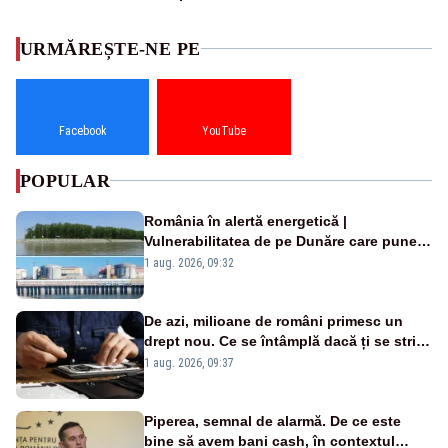
URMĂREȘTE-NE PE
Facebook
YouTube
POPULAR
România în alertă energetică |
Vulnerabilitatea de pe Dunăre care pune
în pericol Centrala Cernavodă era
1 aug. 2026, 09:32
cunoscută de pe vremea lui Ceaușescu
De azi, milioane de români primesc un
drept nou. Ce se întâmplă dacă ți se strică
un produs
1 aug. 2026, 09:37
Piperea, semnal de alarmă. De ce este
bine să avem bani cash, în contextul