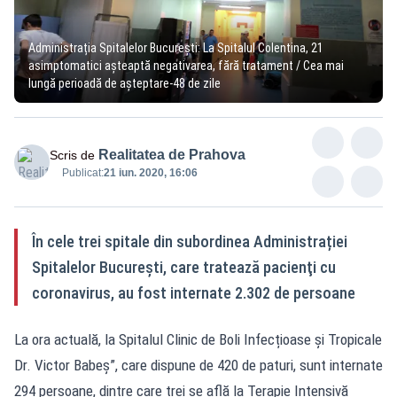
Administrația Spitalelor București: La Spitalul Colentina, 21
asimptomatici așteaptă negativarea, fără tratament / Cea mai
lungă perioadă de așteptare-48 de zile
Realitatea de Prahova
Scris de
Publicat:
21 iun. 2020, 16:06
În cele trei spitale din subordinea Administrației
Spitalelor București, care tratează pacienţi cu
coronavirus, au fost internate 2.302 de persoane
La ora actuală, la Spitalul Clinic de Boli Infecțioase și Tropicale
Dr. Victor Babeș”, care dispune de 420 de paturi, sunt internate
294 persoane, dintre care trei se află la Terapie Intensivă