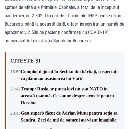
spitale de elită ale Primăriei Capitalei, a fost, de la începutul
pandemiei, de 2.302. Din datele oficiale ale INSP reiese că, în
București, până la această dată, a fost înregistrat un număr de
aproximativ 2.500 de pacienți confirmați cu COVID-19”,
precizează Administrația Spitalelor București.
CITEȘTE ȘI
Complot dejucat în Serbia: doi bărbați, suspectați
15:50
că plănuiau asasinarea lui Vučić
Trump: Rusia ar putea lovi un stat NATO în
21:42
această toamnă. Ce spune despre armele pentru
Ucraina
Gest superb făcut de Adrian Mutu pentru soția sa,
20:43
Sandra. Zeci de mii de oameni au văzut imaginile