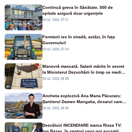
Continuă greva în Sănătate. 500 de
spitale asigură doar urgențele
30 iul. 2026, 07:51
Fermierii ies în stradă, astăzi, în fața
Guvernului!
30 iul. 2026, 07:54
Manevră mascată. Salarii mărite în secret
la Ministerul Dezvoltării în timp ce medicii
ies în stradă
30 iul. 2026, 08:00
Ancheta explozivă Ana Maria Păcuraru:
Șantierul Damen Mangalia, dosarul care
scufundă apărarea României
30 iul. 2026, 08:09
Dezvăluiri INCENDIARE marca Rizea TV:
Ion Bazac, în centrul unor noi acuzații