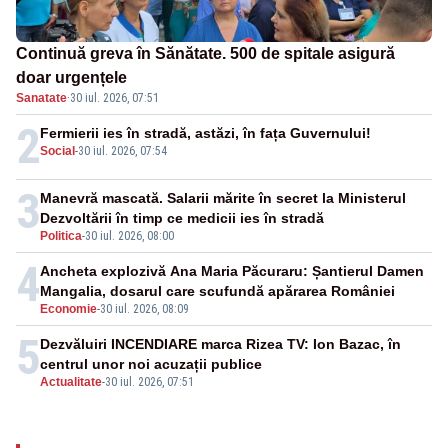
Continuă greva în Sănătate. 500 de spitale asigură
doar urgențele
Sanatate
·
30 iul. 2026, 07:51
2
Fermierii ies în stradă, astăzi, în fața Guvernului!
Social
-
30 iul. 2026, 07:54
3
Manevră mascată. Salarii mărite în secret la Ministerul
Dezvoltării în timp ce medicii ies în stradă
Politica
-
30 iul. 2026, 08:00
4
Ancheta explozivă Ana Maria Păcuraru: Șantierul Damen
Mangalia, dosarul care scufundă apărarea României
Economie
-
30 iul. 2026, 08:09
5
Dezvăluiri INCENDIARE marca Rizea TV: Ion Bazac, în
centrul unor noi acuzații publice
Actualitate
-
30 iul. 2026, 07:51