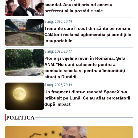
scandal. Acuzații privind accesul
preferențial la postările sale
5 aug. 2026, 20:49
Trenurile care îi scot din sărite pe români.
Călătorii reclamă aglomerația și condițiile
insuportabile
5 aug. 2026, 20:47
Ploile și vijeliile revin în România. Șefa
ANM:”Nu sunt suficiente pentru a
combate seceta și pentru a îmbunătăți
situația Dunării”
5 aug. 2026, 20:19
Un fragment dintr-o rachetă SpaceX s-a
prăbușit pe Lună. Ce au aflat cercetătorii
după impact
POLITICA