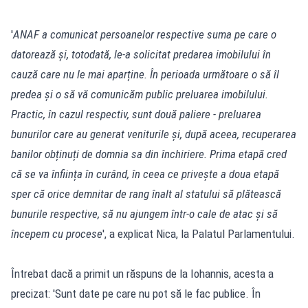
'
ANAF a comunicat persoanelor respective suma pe care o
datorează și, totodată, le-a solicitat predarea imobilului în
cauză care nu le mai aparține. În perioada următoare o să îl
predea și o să vă comunicăm public preluarea imobilului.
Practic, în cazul respectiv, sunt două paliere - preluarea
bunurilor care au generat veniturile și, după aceea, recuperarea
banilor obținuți de domnia sa din închiriere. Prima etapă cred
că se va înființa în curând, în ceea ce privește a doua etapă
sper că orice demnitar de rang înalt al statului să plătească
bunurile respective, să nu ajungem într-o cale de atac și să
începem cu procese
', a explicat Nica, la Palatul Parlamentului.
Întrebat dacă a primit un răspuns de la Iohannis, acesta a
precizat: 'Sunt date pe care nu pot să le fac publice. În