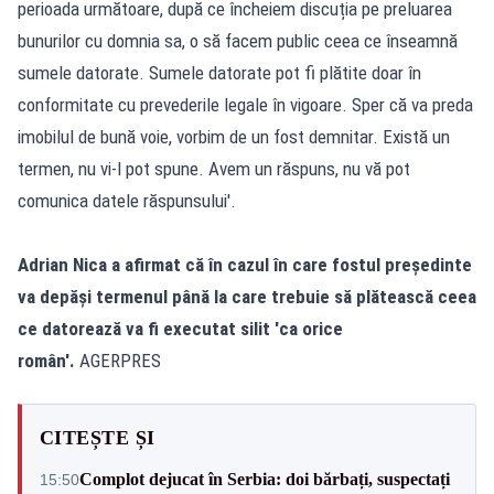
perioada următoare, după ce încheiem discuția pe preluarea
bunurilor cu domnia sa, o să facem public ceea ce înseamnă
sumele datorate. Sumele datorate pot fi plătite doar în
conformitate cu prevederile legale în vigoare. Sper că va preda
imobilul de bună voie, vorbim de un fost demnitar. Există un
termen, nu vi-l pot spune. Avem un răspuns, nu vă pot
comunica datele răspunsului'.
Adrian Nica a afirmat că în cazul în care fostul președinte
va depăși termenul până la care trebuie să plătească ceea
ce datorează va fi executat silit 'ca orice
român'.
AGERPRES
CITEȘTE ȘI
Complot dejucat în Serbia: doi bărbați, suspectați
15:50