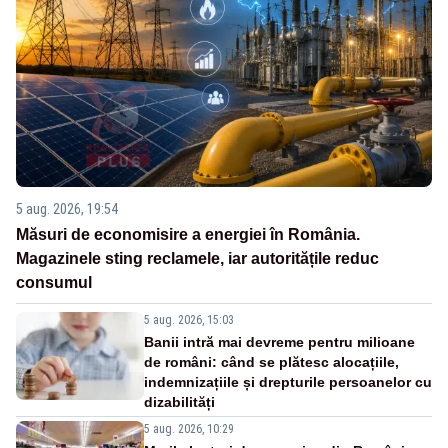
5 aug. 2026, 19:54
Măsuri de economisire a energiei în România.
Magazinele sting reclamele, iar autoritățile reduc
consumul
5 aug. 2026, 15:03
Banii intră mai devreme pentru milioane
de români: când se plătesc alocațiile,
indemnizațiile și drepturile persoanelor cu
dizabilități
5 aug. 2026, 10:29