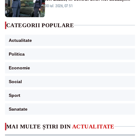
publice
30 iul. 2026, 07:51
CATEGORII POPULARE
Actualitate
Politica
Economie
Social
Sport
Sanatate
MAI MULTE ȘTIRI DIN
ACTUALITATE