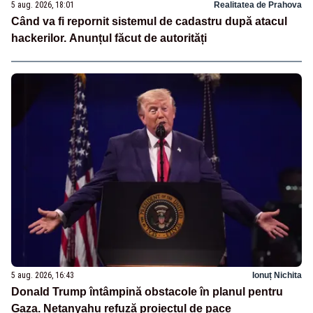
5 aug. 2026, 18:01
Realitatea de Prahova
Când va fi repornit sistemul de cadastru după atacul
hackerilor. Anunțul făcut de autorități
5 aug. 2026, 16:43
Ionuț Nichita
Donald Trump întâmpină obstacole în planul pentru
Gaza. Netanyahu refuză proiectul de pace