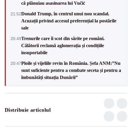
că plănuiau asasinarea lui Vučić
Donald Trump, în centrul unui nou scandal.
21:52
Acuzații privind accesul preferențial la postările
sale
Trenurile care îi scot din sărite pe români.
20:49
Călătorii reclamă aglomerația și condițiile
insuportabile
Ploile și vijeliile revin în România. Șefa ANM:”Nu
20:47
sunt suficiente pentru a combate seceta și pentru a
îmbunătăți situația Dunării”
Distribuie articolul