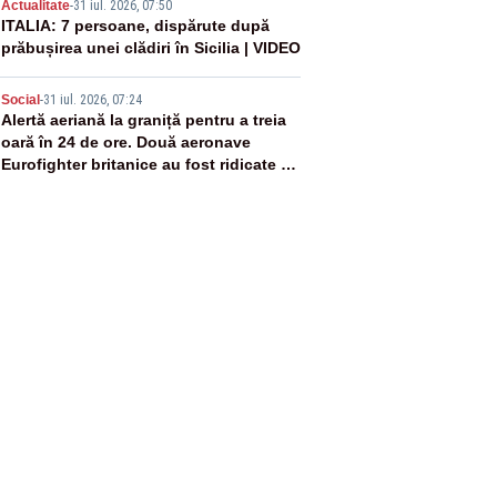
4
Actualitate
-
31 iul. 2026, 07:50
ITALIA: 7 persoane, dispărute după
prăbușirea unei clădiri în Sicilia | VIDEO
5
Social
-
31 iul. 2026, 07:24
Alertă aeriană la graniță pentru a treia
oară în 24 de ore. Două aeronave
Eurofighter britanice au fost ridicate de
la sol