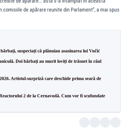
credite de apărare... asta s-a întâmplat în această
n comisiile de apărare reunite din Parlament”, a mai spus
bărbați, suspectați că plănuiau asasinarea lui Vučić
culă. Doi bărbați au murit loviți de trăsnet în râul
26. Artistul-surpriză care deschide prima seară de
 Reactorului 2 de la Cernavodă. Cum vor fi scufundate