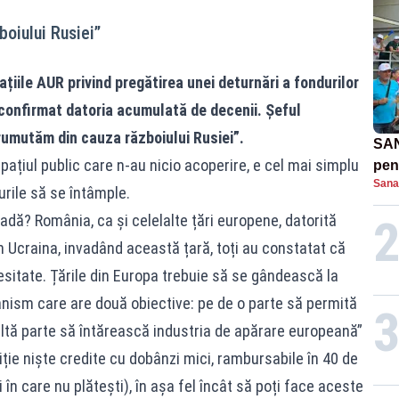
oiului Rusiei”
ațiile AUR privind pregătirea unei deturnări a fondurilor
confirmat datoria acumulată de decenii. Șeful
rumutăm din cauza războiului Rusiei”.
SAN
pațiul public care n-au nicio acoperire, e cel mai simplu
pent
Sana
proi
urile să se întâmple.
oadă? România, ca și celelalte țări europene, datorită
în Ucraina, invadând această țară, toți au constatat că
cesitate. Țările din Europa trebuie să se gândească la
anism care are două obiective: pe de o parte să permită
altă parte să întărească industria de apărare europeană”
ie niște credite cu dobânzi mici, rambursabile în 40 de
 în care nu plătești), în așa fel încât să poți face aceste