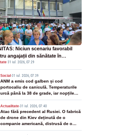
ITAS: Niciun scenariu favorabil
ru angajații din sănătate în
tate
·
31 iul. 2026, 07:29
ectul Legii salarizării
2
Social
-
31 iul. 2026, 07:39
ANM a emis cod galben și cod
portocaliu de caniculă. Temperaturile
urcă până la 38 de grade, iar nopțile
devin tropicale
3
Actualitate
-
31 iul. 2026, 07:40
Atac fără precedent al Rusiei. O fabrică
de drone din Kiev deținută de o
companie americană, distrusă de o
rachetă rusească