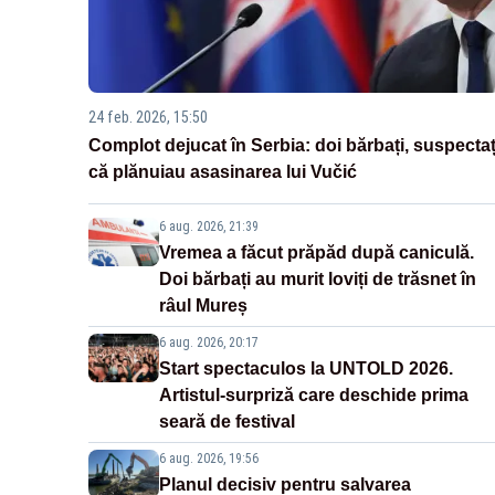
24 feb. 2026, 15:50
Complot dejucat în Serbia: doi bărbați, suspectaț
că plănuiau asasinarea lui Vučić
6 aug. 2026, 21:39
Vremea a făcut prăpăd după caniculă.
Doi bărbați au murit loviți de trăsnet în
râul Mureș
6 aug. 2026, 20:17
Start spectaculos la UNTOLD 2026.
Artistul-surpriză care deschide prima
seară de festival
6 aug. 2026, 19:56
Planul decisiv pentru salvarea