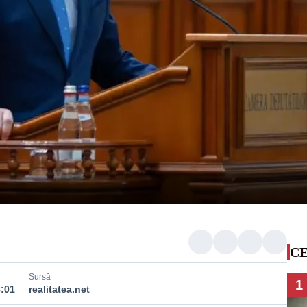
CE
Sursă
1
8:01
realitatea.net