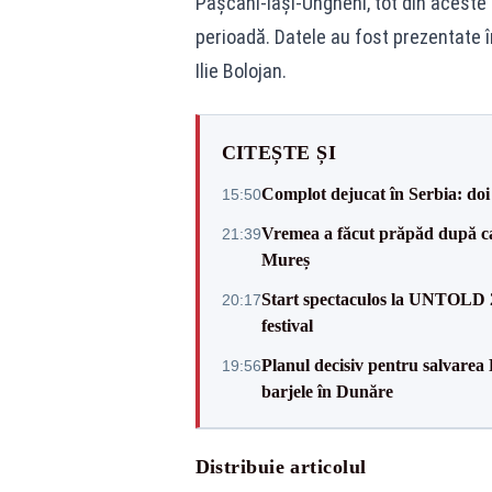
Pașcani-Iași-Ungheni, tot din aceste 
perioadă. Datele au fost prezentate î
Ilie Bolojan.
CITEȘTE ȘI
Complot dejucat în Serbia: doi 
15:50
Vremea a făcut prăpăd după cani
21:39
Mureș
Start spectaculos la UNTOLD 20
20:17
festival
Planul decisiv pentru salvarea
19:56
barjele în Dunăre
Distribuie articolul