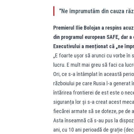
”Ne împrumutăm din cauza răzb
Premierul Ilie Bolojan a respins acuz
din programul european SAFE, dar a 
Executivului a menționat că „ne împ
„E foarte ușor să arunci cu vorbe în s
lucru. E mult mai greu să faci ca lucr
Ori, ce s-a întâmplat în această peri
războiului pe care Rusia l-a generat 
întărirea frontierei de est este o ne
siguranța lor și s-a creat acest mec
fiecărei armate să se doteze, pe de 
Asta înseamnă că s-au pus la dispoziț
ani, cu 10 ani perioadă de grație (deci