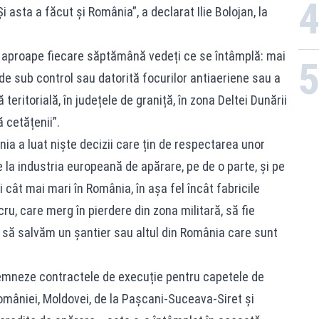
.Și asta a făcut și România”, a declarat Ilie Bolojan, la
n aproape fiecare săptămână vedeți ce se întâmplă: mai
e sub control sau datorită focurilor antiaeriene sau a
 teritorială, în județele de graniță, în zona Deltei Dunării
ă cetățenii”.
nia a luat niște decizii care țin de respectarea unor
e la industria europeană de apărare, pe de o parte, și pe
i cât mai mari în România, în așa fel încât fabricile
ru, care merg în pierdere din zona militară, să fie
, să salvăm un șantier sau altul din România care sunt
emneze contractele de execuție pentru capetele de
omâniei, Moldovei, de la Pașcani-Suceava-Siret și