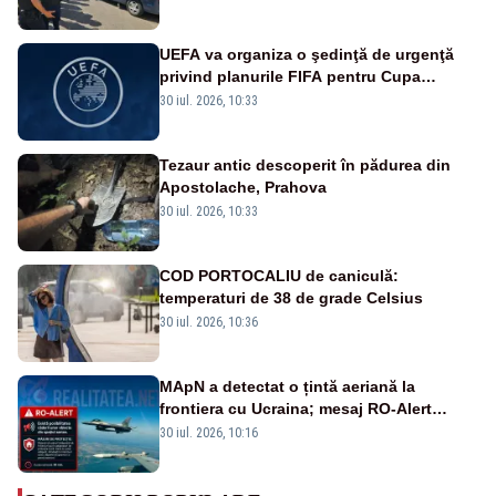
UEFA va organiza o şedinţă de urgenţă
privind planurile FIFA pentru Cupa
Mondială
30 iul. 2026, 10:33
Tezaur antic descoperit în pădurea din
Apostolache, Prahova
30 iul. 2026, 10:33
COD PORTOCALIU de caniculă:
temperaturi de 38 de grade Celsius
30 iul. 2026, 10:36
MApN a detectat o țintă aeriană la
frontiera cu Ucraina; mesaj RO-Alert
transmis în județul Tulcea
30 iul. 2026, 10:16