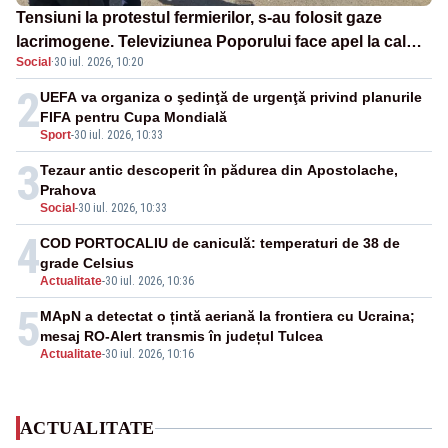
Tensiuni la protestul fermierilor, s-au folosit gaze
lacrimogene. Televiziunea Poporului face apel la calm
Social
·
30 iul. 2026, 10:20
– LIVE TEXT
2
UEFA va organiza o şedinţă de urgenţă privind planurile
FIFA pentru Cupa Mondială
Sport
-
30 iul. 2026, 10:33
3
Tezaur antic descoperit în pădurea din Apostolache,
Prahova
Social
-
30 iul. 2026, 10:33
4
COD PORTOCALIU de caniculă: temperaturi de 38 de
grade Celsius
Actualitate
-
30 iul. 2026, 10:36
5
MApN a detectat o țintă aeriană la frontiera cu Ucraina;
mesaj RO-Alert transmis în județul Tulcea
Actualitate
-
30 iul. 2026, 10:16
ACTUALITATE