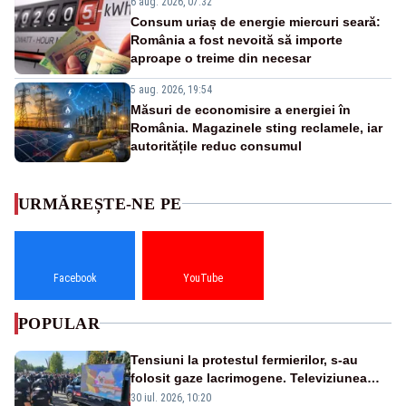
6 aug. 2026, 07:32
Consum uriaș de energie miercuri seară:
România a fost nevoită să importe
aproape o treime din necesar
5 aug. 2026, 19:54
Măsuri de economisire a energiei în
România. Magazinele sting reclamele, iar
autoritățile reduc consumul
URMĂREȘTE-NE PE
Facebook
YouTube
POPULAR
Tensiuni la protestul fermierilor, s-au
folosit gaze lacrimogene. Televiziunea
Poporului face apel la calm – LIVE TEXT
30 iul. 2026, 10:20