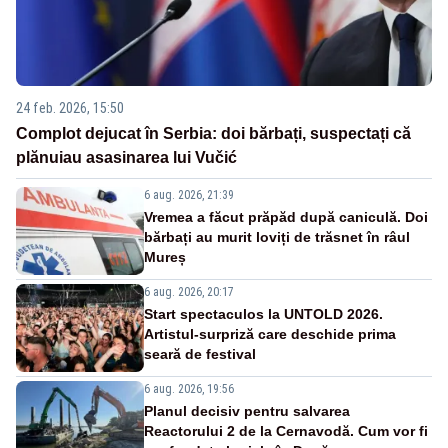
24 feb. 2026, 15:50
Complot dejucat în Serbia: doi bărbați, suspectați că
plănuiau asasinarea lui Vučić
6 aug. 2026, 21:39
Vremea a făcut prăpăd după caniculă. Doi
bărbați au murit loviți de trăsnet în râul
Mureș
6 aug. 2026, 20:17
Start spectaculos la UNTOLD 2026.
Artistul-surpriză care deschide prima
seară de festival
6 aug. 2026, 19:56
Planul decisiv pentru salvarea
Reactorului 2 de la Cernavodă. Cum vor fi