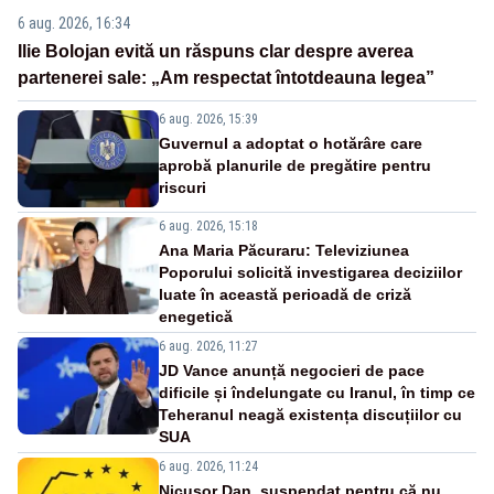
6 aug. 2026, 16:34
Ilie Bolojan evită un răspuns clar despre averea
partenerei sale: „Am respectat întotdeauna legea”
6 aug. 2026, 15:39
Guvernul a adoptat o hotărâre care
aprobă planurile de pregătire pentru
riscuri
6 aug. 2026, 15:18
Ana Maria Păcuraru: Televiziunea
Poporului solicită investigarea deciziilor
luate în această perioadă de criză
enegetică
6 aug. 2026, 11:27
JD Vance anunță negocieri de pace
dificile și îndelungate cu Iranul, în timp ce
Teheranul neagă existența discuțiilor cu
SUA
6 aug. 2026, 11:24
Nicușor Dan, suspendat pentru că nu