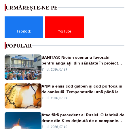
URMĂREȘTE-NE PE
Facebook
YouTube
POPULAR
SANITAS: Niciun scenariu favorabil
pentru angajații din sănătate în proiectul
Legii salarizării
31 iul. 2026, 07:29
ANM a emis cod galben și cod portocaliu
de caniculă. Temperaturile urcă până la 38
de grade, iar nopțile devin tropicale
31 iul. 2026, 07:39
Atac fără precedent al Rusiei. O fabrică de
drone din Kiev deținută de o companie
americană, distrusă de o rachetă
31 iul. 2026, 07:40