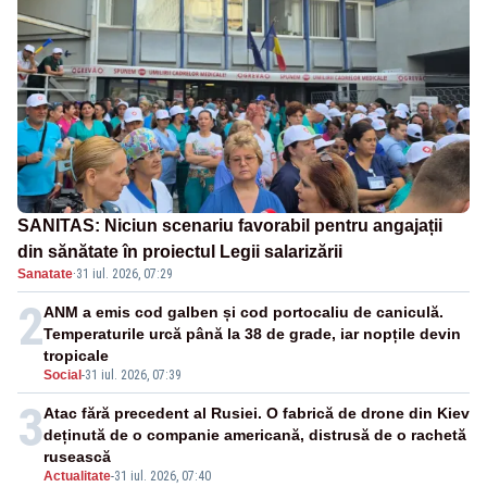
SANITAS: Niciun scenariu favorabil pentru angajații
din sănătate în proiectul Legii salarizării
Sanatate
·
31 iul. 2026, 07:29
2
ANM a emis cod galben și cod portocaliu de caniculă.
Temperaturile urcă până la 38 de grade, iar nopțile devin
tropicale
Social
-
31 iul. 2026, 07:39
3
Atac fără precedent al Rusiei. O fabrică de drone din Kiev
deținută de o companie americană, distrusă de o rachetă
rusească
Actualitate
-
31 iul. 2026, 07:40