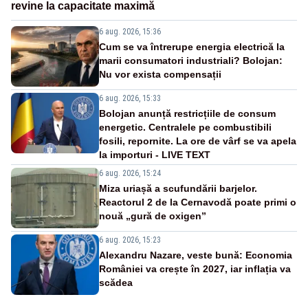
revine la capacitate maximă
6 aug. 2026, 15:36
Cum se va întrerupe energia electrică la
marii consumatori industriali? Bolojan:
Nu vor exista compensații
6 aug. 2026, 15:33
Bolojan anunță restricțiile de consum
energetic. Centralele pe combustibili
fosili, repornite. La ore de vârf se va apela
la importuri - LIVE TEXT
6 aug. 2026, 15:24
Miza uriașă a scufundării barjelor.
Reactorul 2 de la Cernavodă poate primi o
nouă „gură de oxigen”
6 aug. 2026, 15:23
Alexandru Nazare, veste bună: Economia
României va crește în 2027, iar inflația va
scădea