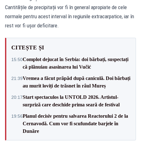
Cantitățile de precipitații vor fi în general apropiate de cele
normale pentru acest interval în regiunile extracarpatice, iar în
rest vor fi ușor deficitare.
CITEȘTE ȘI
Complot dejucat în Serbia: doi bărbați, suspectați
15:50
că plănuiau asasinarea lui Vučić
Vremea a făcut prăpăd după caniculă. Doi bărbați
21:39
au murit loviți de trăsnet în râul Mureș
Start spectaculos la UNTOLD 2026. Artistul-
20:17
surpriză care deschide prima seară de festival
Planul decisiv pentru salvarea Reactorului 2 de la
19:56
Cernavodă. Cum vor fi scufundate barjele în
Dunăre