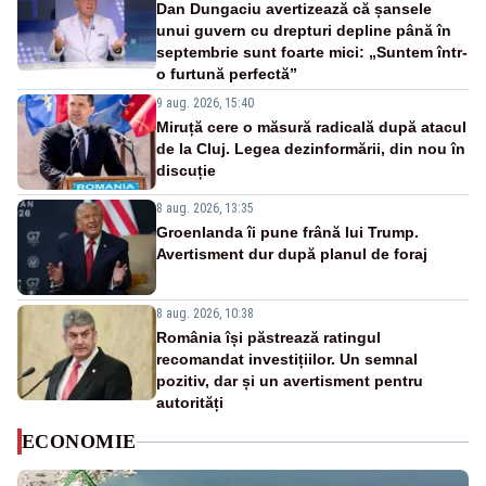
Dan Dungaciu avertizează că șansele
unui guvern cu drepturi depline până în
septembrie sunt foarte mici: „Suntem într-
o furtună perfectă”
9 aug. 2026, 15:40
Miruță cere o măsură radicală după atacul
de la Cluj. Legea dezinformării, din nou în
discuție
8 aug. 2026, 13:35
Groenlanda îi pune frână lui Trump.
Avertisment dur după planul de foraj
8 aug. 2026, 10:38
România își păstrează ratingul
recomandat investițiilor. Un semnal
pozitiv, dar și un avertisment pentru
autorități
ECONOMIE