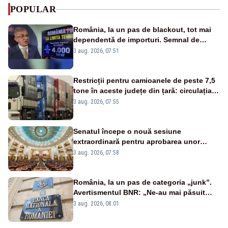
POPULAR
România, la un pas de blackout, tot mai
dependentă de importuri. Semnal de
alarmă tras de un expert în energie
3 aug. 2026, 07:51
Restricții pentru camioanele de peste 7,5
tone în aceste județe din țară: circulația
este interzisă luni, între orele 12:00 și
3 aug. 2026, 07:55
20:00
Senatul începe o nouă sesiune
extraordinară pentru aprobarea unor
jaloane din PNRR
3 aug. 2026, 07:58
România, la un pas de categoria „junk”.
Avertismentul BNR: „Ne-au mai păsuit
pentru câteva luni”
3 aug. 2026, 08:01