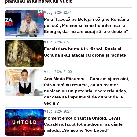
plănuiau asasinarea lui Vučić
9 aug. 2026, 22:41
Peiu îl acuză pe Bolojan că ține România
pe loc: „Premier și ministru interimar la
Energie, dar nu are curaj să ia o decizie”
9 aug. 2026, 21:25
Escaladare brutală în război. Rusia și
Ucraina s-au atacat cu drone și rachete
9 aug. 2026, 21:00
Ana Maria Păcuraru: „Cum am ajuns aici,
într-o țară cu resurse, cu un reactor
nuclear, cu un potențial energetic uriaș,
dar care se împrumută de curent de la
vecini?”
9 aug. 2026, 20:24
Moment emoționant la Untold. Lewis
Capaldi a făcut tot stadionul să cânte
melodia „Someone You Loved”