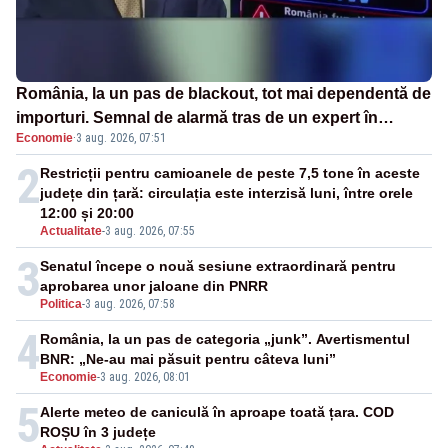
România, la un pas de blackout, tot mai dependentă de
importuri. Semnal de alarmă tras de un expert în
Economie
·
3 aug. 2026, 07:51
energie
2
Restricții pentru camioanele de peste 7,5 tone în aceste
județe din țară: circulația este interzisă luni, între orele
12:00 și 20:00
Actualitate
-
3 aug. 2026, 07:55
3
Senatul începe o nouă sesiune extraordinară pentru
aprobarea unor jaloane din PNRR
Politica
-
3 aug. 2026, 07:58
4
România, la un pas de categoria „junk”. Avertismentul
BNR: „Ne-au mai păsuit pentru câteva luni”
Economie
-
3 aug. 2026, 08:01
5
Alerte meteo de caniculă în aproape toată țara. COD
ROȘU în 3 județe