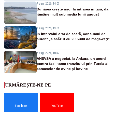
7 aug. 2026, 14:03
Dunărea crește ușor la intrarea în țară, dar
rămâne mult sub media lunii august
7 aug. 2026, 13:02
În intervalul orar de seară, consumul de
curent „a scăzut cu 200-300 de megawați”
7 aug. 2026, 10:57
ANSVSA a negociat, la Ankara, un acord
pentru facilitarea tranzitului prin Turcia al
carcaselor de ovine și bovine
URMĂREȘTE-NE PE
Facebook
YouTube