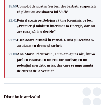
Complot dejucat în Serbia: doi bărbați, suspectați
15:50
că plănuiau asasinarea lui Vučić
Peiu îl acuză pe Bolojan că ține România pe loc:
22:41
„Premier și ministru interimar la Energie, dar nu
are curaj să ia o decizie”
Escaladare brutală în război. Rusia și Ucraina s-
21:25
au atacat cu drone și rachete
Ana Maria Păcuraru: „Cum am ajuns aici, într-o
21:00
țară cu resurse, cu un reactor nuclear, cu un
potențial energetic uriaș, dar care se împrumută
de curent de la vecini?”
Distribuie articolul