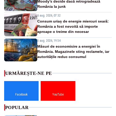
Moody’s decide dacă retrogradează
România la junk
6 aug. 2026, 07:32
Consum uriaș de energie miercuri seară:
România a fost nevoită să importe
aproape o treime din necesar
5 aug. 2026, 19:54
Măsuri de economisire a energiei în
România. Magazinele sting reclamele, iar
autoritățile reduc consumul
URMĂREȘTE-NE PE
Facebook
YouTube
POPULAR