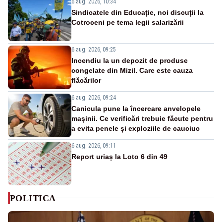
6 aug. 2026, 10:34
Sindicatele din Educație, noi discuții la
Cotroceni pe tema legii salarizării
6 aug. 2026, 09:25
Incendiu la un depozit de produse
congelate din Mizil. Care este cauza
flăcărilor
6 aug. 2026, 09:24
Canicula pune la încercare anvelopele
mașinii. Ce verificări trebuie făcute pentru
a evita penele și exploziile de cauciuc
6 aug. 2026, 09:11
Report uriaș la Loto 6 din 49
POLITICA