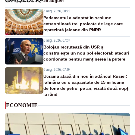
25 august
6 aug. 2026, 08:28
Parlamentul a adoptat în sesiune
extraordinară trei proiecte de lege care
reprezintă jaloane din PNRR
6 aug. 2026, 07:34
Bolojan recrutează din USR și
construiește un nou pol electoral: atacuri
coordonate pentru menținerea la putere
6 aug. 2026, 07:04
Ucraina atacă din nou în adâncul Rusiei:
rafinăria cu o capacitate de 15 milioane
de tone de petrol pe an, vizată două nopți
la rând
ECONOMIE