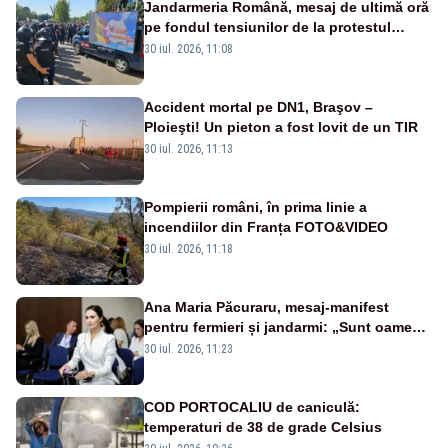
Jandarmeria Română, mesaj de ultimă oră
pe fondul tensiunilor de la protestul
masiv al fermierilor - VIDEO
30 iul. 2026, 11:08
Accident mortal pe DN1, Braşov –
Ploieşti! Un pieton a fost lovit de un TIR
30 iul. 2026, 11:13
Pompierii români, în prima linie a
incendiilor din Franța FOTO&VIDEO
30 iul. 2026, 11:18
Ana Maria Păcuraru, mesaj-manifest
pentru fermieri și jandarmi: „Sunt oameni
disperați, nu sunt răufăcători”
30 iul. 2026, 11:23
COD PORTOCALIU de caniculă:
temperaturi de 38 de grade Celsius