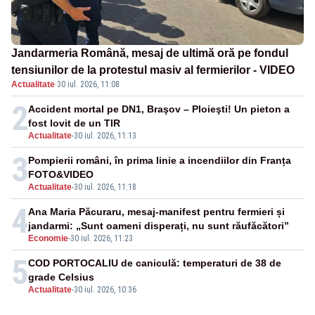
Jandarmeria Română, mesaj de ultimă oră pe fondul
tensiunilor de la protestul masiv al fermierilor - VIDEO
Actualitate
·
30 iul. 2026, 11:08
2
Accident mortal pe DN1, Braşov – Ploieşti! Un pieton a
fost lovit de un TIR
Actualitate
-
30 iul. 2026, 11:13
3
Pompierii români, în prima linie a incendiilor din Franța
FOTO&VIDEO
Actualitate
-
30 iul. 2026, 11:18
4
Ana Maria Păcuraru, mesaj-manifest pentru fermieri și
jandarmi: „Sunt oameni disperați, nu sunt răufăcători”
Economie
-
30 iul. 2026, 11:23
5
COD PORTOCALIU de caniculă: temperaturi de 38 de
grade Celsius
Actualitate
-
30 iul. 2026, 10:36