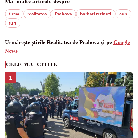
Mai multe articole despre
firma
realitatea
Prahova
barbati retinuti
cub
furt
Urmărește știrile Realitatea de Prahova și pe
Google
News
CELE MAI CITITE
1