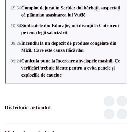
Complot dejucat în Serbia: doi bărbați, suspectați
15:50
că plănuiau asasinarea lui Vučić
Sindicatele din Educație, noi discuții la Cotroceni
10:34
pe tema legii salarizării
Incendiu la un depozit de produse congelate din
09:25
Mizil. Care este cauza flăcărilor
Canicula pune la încercare anvelopele mașinii. Ce
09:24
verificări trebuie făcute pentru a evita penele și
exploziile de cauciuc
Distribuie articolul