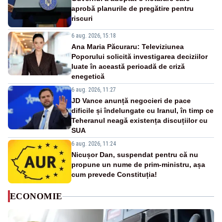
aprobă planurile de pregătire pentru
riscuri
6 aug. 2026, 15:18
Ana Maria Păcuraru: Televiziunea
Poporului solicită investigarea deciziilor
luate în această perioadă de criză
enegetică
6 aug. 2026, 11:27
JD Vance anunță negocieri de pace
dificile și îndelungate cu Iranul, în timp ce
Teheranul neagă existența discuțiilor cu
SUA
6 aug. 2026, 11:24
Nicușor Dan, suspendat pentru că nu
propune un nume de prim-ministru, așa
cum prevede Constituția!
ECONOMIE