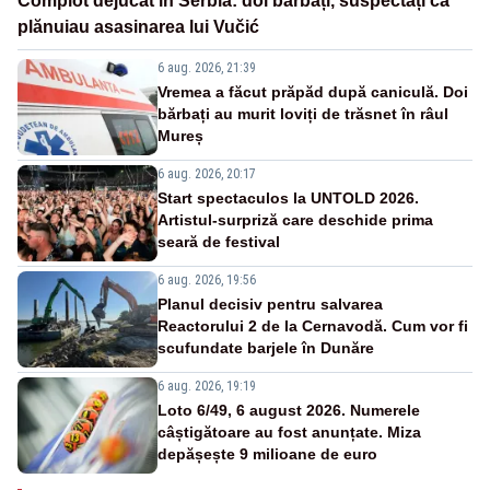
Complot dejucat în Serbia: doi bărbați, suspectați că
plănuiau asasinarea lui Vučić
6 aug. 2026, 21:39
Vremea a făcut prăpăd după caniculă. Doi
bărbați au murit loviți de trăsnet în râul
Mureș
6 aug. 2026, 20:17
Start spectaculos la UNTOLD 2026.
Artistul-surpriză care deschide prima
seară de festival
6 aug. 2026, 19:56
Planul decisiv pentru salvarea
Reactorului 2 de la Cernavodă. Cum vor fi
scufundate barjele în Dunăre
6 aug. 2026, 19:19
Loto 6/49, 6 august 2026. Numerele
câștigătoare au fost anunțate. Miza
depășește 9 milioane de euro