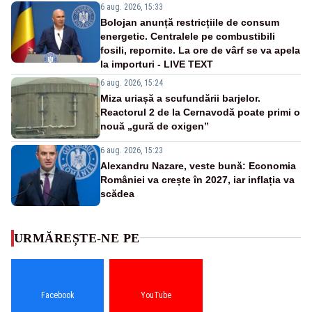
6 aug. 2026, 15:33
Bolojan anunță restricțiile de consum
energetic. Centralele pe combustibili
fosili, repornite. La ore de vârf se va apela
la importuri - LIVE TEXT
6 aug. 2026, 15:24
Miza uriașă a scufundării barjelor.
Reactorul 2 de la Cernavodă poate primi o
nouă „gură de oxigen”
6 aug. 2026, 15:23
Alexandru Nazare, veste bună: Economia
României va crește în 2027, iar inflația va
scădea
URMĂREȘTE-NE PE
Facebook
YouTube