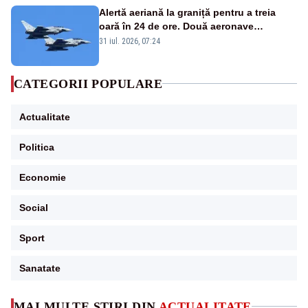
Alertă aeriană la graniță pentru a treia
oară în 24 de ore. Două aeronave
Eurofighter britanice au fost ridicate de la
31 iul. 2026, 07:24
sol
CATEGORII POPULARE
Actualitate
Politica
Economie
Social
Sport
Sanatate
MAI MULTE ȘTIRI DIN
ACTUALITATE