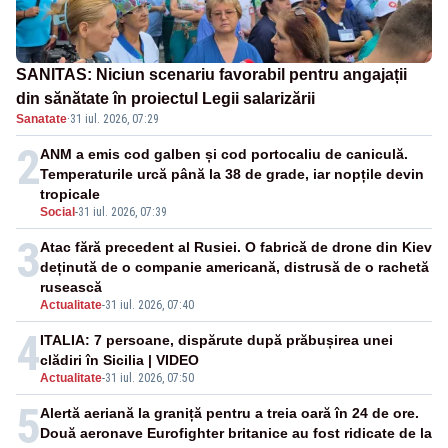
SANITAS: Niciun scenariu favorabil pentru angajații
din sănătate în proiectul Legii salarizării
Sanatate
·
31 iul. 2026, 07:29
2
ANM a emis cod galben și cod portocaliu de caniculă.
Temperaturile urcă până la 38 de grade, iar nopțile devin
tropicale
Social
-
31 iul. 2026, 07:39
3
Atac fără precedent al Rusiei. O fabrică de drone din Kiev
deținută de o companie americană, distrusă de o rachetă
rusească
Actualitate
-
31 iul. 2026, 07:40
4
ITALIA: 7 persoane, dispărute după prăbușirea unei
clădiri în Sicilia | VIDEO
Actualitate
-
31 iul. 2026, 07:50
5
Alertă aeriană la graniță pentru a treia oară în 24 de ore.
Două aeronave Eurofighter britanice au fost ridicate de la