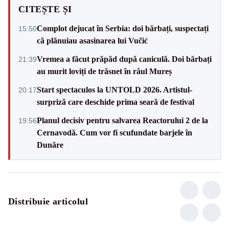
CITEȘTE ȘI
Complot dejucat în Serbia: doi bărbați, suspectați
15:50
că plănuiau asasinarea lui Vučić
Vremea a făcut prăpăd după caniculă. Doi bărbați
21:39
au murit loviți de trăsnet în râul Mureș
Start spectaculos la UNTOLD 2026. Artistul-
20:17
surpriză care deschide prima seară de festival
Planul decisiv pentru salvarea Reactorului 2 de la
19:56
Cernavodă. Cum vor fi scufundate barjele în
Dunăre
Distribuie articolul