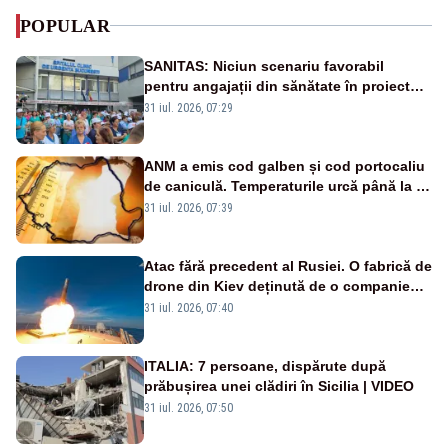
POPULAR
SANITAS: Niciun scenariu favorabil
pentru angajații din sănătate în proiectul
Legii salarizării
31 iul. 2026, 07:29
ANM a emis cod galben și cod portocaliu
de caniculă. Temperaturile urcă până la 38
de grade, iar nopțile devin tropicale
31 iul. 2026, 07:39
Atac fără precedent al Rusiei. O fabrică de
drone din Kiev deținută de o companie
americană, distrusă de o rachetă
31 iul. 2026, 07:40
rusească
ITALIA: 7 persoane, dispărute după
prăbușirea unei clădiri în Sicilia | VIDEO
31 iul. 2026, 07:50