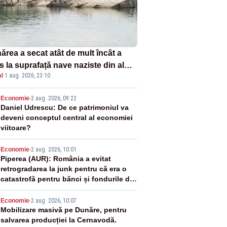
ărea a secat atât de mult încât a
s la suprafață nave naziste din al
l
·
1 aug. 2026, 23:10
lea război mondial
2
Economie
-
2 aug. 2026, 09:22
Daniel Udrescu: De ce patrimoniul va
deveni conceptul central al economiei
viitoare?
3
Economie
-
2 aug. 2026, 10:01
Piperea (AUR): România a evitat
retrogradarea la junk pentru că era o
catastrofă pentru bănci și fondurile de
pensii
4
Economie
-
2 aug. 2026, 10:07
Mobilizare masivă pe Dunăre, pentru
salvarea producției la Cernavodă.