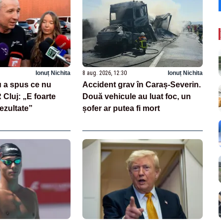
Ionuț Nichita
8 aug. 2026, 12:30
Ionuț Nichita
 a spus ce nu
Accident grav în Caraș-Severin.
Cluj: „E foarte
Două vehicule au luat foc, un
rezultate”
șofer ar putea fi mort