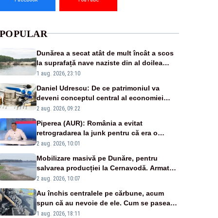
POPULAR
Dunărea a secat atât de mult încât a scos
la suprafață nave naziste din al doilea
război mondial
1 aug. 2026, 23:10
Daniel Udrescu: De ce patrimoniul va
deveni conceptul central al economiei
viitoare?
2 aug. 2026, 09:22
Piperea (AUR): România a evitat
retrogradarea la junk pentru că era o
catastrofă pentru bănci și fondurile de
2 aug. 2026, 10:01
pensii
Mobilizare masivă pe Dunăre, pentru
salvarea producției la Cernavodă. Armata
va detona o stâncă și va devia apa
2 aug. 2026, 10:07
fluviului - IMAGINI AERIENE
Au închis centralele pe cărbune, acum
spun că au nevoie de ele. Cum se pasează
vina în plină criză energetică
1 aug. 2026, 18:11