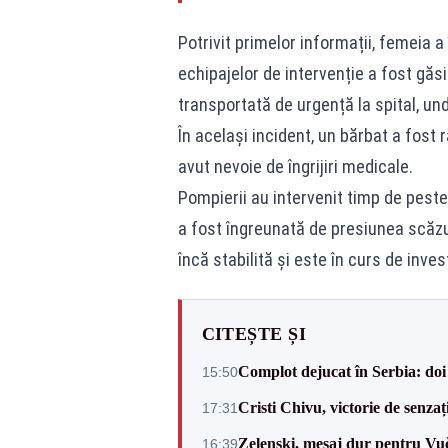
Potrivit primelor informații, femeia a 
echipajelor de intervenție a fost găs
transportată de urgență la spital, und
În același incident, un bărbat a fost 
avut nevoie de îngrijiri medicale.
Pompierii au intervenit timp de peste
a fost îngreunată de presiunea scăzută
încă stabilită și este în curs de inves
CITEȘTE ȘI
Complot dejucat în Serbia: doi 
15:50
Cristi Chivu, victorie de senzaț
17:31
Zelenski, mesaj dur pentru Vuč
16:39