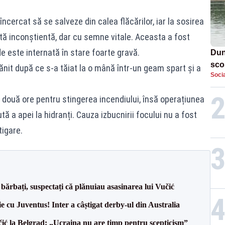
încercat să se salveze din calea flăcărilor, iar la sosirea
ită inconștientă, dar cu semne vitale. Aceasta a fost
e este internată în stare foarte gravă.
Dun
sco
rănit după ce s-a tăiat la o mână într-un geam spart și a
Socia
doi
 două ore pentru stingerea incendiului, însă operațiunea
 a apei la hidranți. Cauza izbucnirii focului nu a fost
tigare.
bărbați, suspectați că plănuiau asasinarea lui Vučić
ie cu Juventus! Inter a câștigat derby-ul din Australia
ić la Belgrad: „Ucraina nu are timp pentru scepticism”