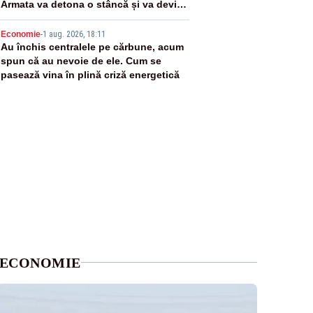
Armata va detona o stâncă și va devia
apa fluviului - IMAGINI AERIENE
5
Economie
-
1 aug. 2026, 18:11
Au închis centralele pe cărbune, acum
spun că au nevoie de ele. Cum se
pasează vina în plină criză energetică
ECONOMIE