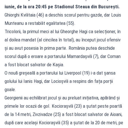
iunie, de la ora 20:45 pe Stadionul Steaua din București.
Ghiorghi Kvilitaia (46) a deschis scorul pentru gazde, dar Louis
Munteanu a restabilit egalitatea (55).
Tricolorii, la primul meci al lui Gheorghe Hagi ca selecționer, în
al doilea mandat (al cincilea în total), au început jocul ofensiv
și au avut posesia în prima parte. România putea deschide
scorul după o eroare a portarului Mamardașvili (7), dar Coman
a fost blocat salvator de Kașia.
O nouă greșeală a portarului lui Liverpool (19) i-a dat șansa
golului lui Ianis Hagi, dar Locioșvili a respins din fața porții
goale.
Georgienii au echilibrat jocul și au preluat inițiativa, apărând și
primele lor ocazii de gol. Kociorașvili (23) a șutat peste poartă
de la 14 metri, Zivzivadze (25) a fost blocat salvator de Aioani,
după care același Kociorașvili (35) a șutat de la 20 de metri, pe