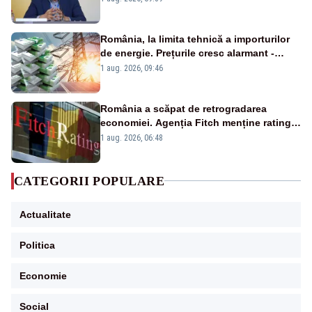
România, la limita tehnică a importurilor
de energie. Prețurile cresc alarmant -
Analiză Realitatea Plus
1 aug. 2026, 09:46
România a scăpat de retrogradarea
economiei. Agenția Fitch menține ratingul
„BBB-” cu perspectivă negativă
1 aug. 2026, 06:48
CATEGORII POPULARE
Actualitate
Politica
Economie
Social