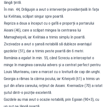
lângă țintă.
În min. 44, Drăgușin a avut o intervenție providențială în fața
lui Kvilitaia, scăpat singur spre poartă.
Repriza a doua a început cu o gafă e proporții a portarului
Aioani (46), care a scăpat mingea la centrarea lui
Mamagheișvili, iar Kvilitaia a trimis simplu în poartă.
Zivzivadze a avut o șansă notabilă să dubleze avantajul
gazdelor (51), dar a trimis peste poartă din 6 metri.
România a egalat în min. 55, când Screciu a interceptat o
minge în marginea careului advers și a centrat perfect pentru
Louis Munteanu, care a marcat cu o lovitură de cap din unghi.
Georgia a rămas la cârma jocului, iar Kiteișvili (61) a trimis un
șut din afara careului, reținut de Aioani. Kvernadze (70) a ratat
șutul dintr-o poziție excelentă.
Gazdele au mai avut o ocazie notabilă, prin Egoian (90+3), cu
un șut pe lângă poartă.