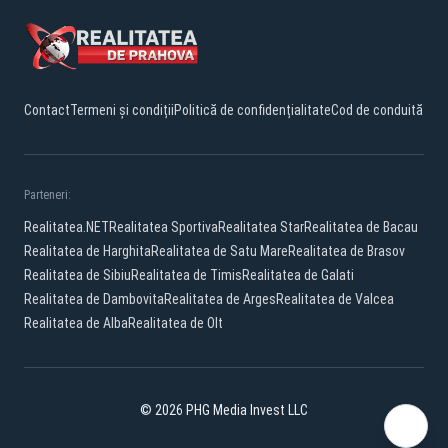
Contact
Termeni și condiții
Politică de confidențialitate
Cod de conduită
Parteneri:
Realitatea.NET
Realitatea Sportiva
Realitatea Star
Realitatea de Bacau
Realitatea de Harghita
Realitatea de Satu Mare
Realitatea de Brasov
Realitatea de Sibiu
Realitatea de Timis
Realitatea de Galati
Realitatea de Dambovita
Realitatea de Arges
Realitatea de Valcea
Realitatea de Alba
Realitatea de Olt
© 2026 PHG Media Invest LLC
Facebook
YouTube