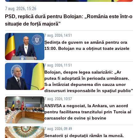
7 aug. 2026, 15:26
PSD, replică dură pentru Bolojan: „România este într-o
situație de forță majoră”
7 aug. 2026, 14:51
Ședința de guvern se amână pentru ora
15:00. Bolojan nu a obținut toate avizele
7 aug. 2026, 11:51
Bolojan, despre legea salarizării: „Ar
putea fi adoptată în perioada următoare.
S-a întârziat depunerea din cauza unor
discursuri iresponsabile în spaţiul public”
7 aug. 2026, 10:57
ANSVSA a negociat, la Ankara, un acord
pentru facilitarea tranzitului prin Turcia al
carcaselor de ovine și bovine
7 aug. 2026, 09:49
Senatorii și deputații rămân la muncă.