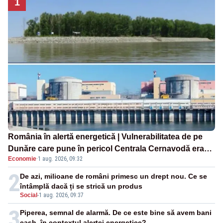
1
România în alertă energetică | Vulnerabilitatea de pe
Dunăre care pune în pericol Centrala Cernavodă era
Economie
·
1 aug. 2026, 09:32
cunoscută de pe vremea lui Ceaușescu
2
De azi, milioane de români primesc un drept nou. Ce se
întâmplă dacă ți se strică un produs
Social
-
1 aug. 2026, 09:37
3
Piperea, semnal de alarmă. De ce este bine să avem bani
cash, în contextul alertei energetice?