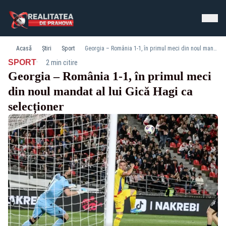
Acasă
Știri
Sport
Georgia – România 1-1, în primul meci din noul mandat al lui Gică Hagi ca selecționer
·
SPORT
2 min citire
Georgia – România 1-1, în primul meci
din noul mandat al lui Gică Hagi ca
selecționer