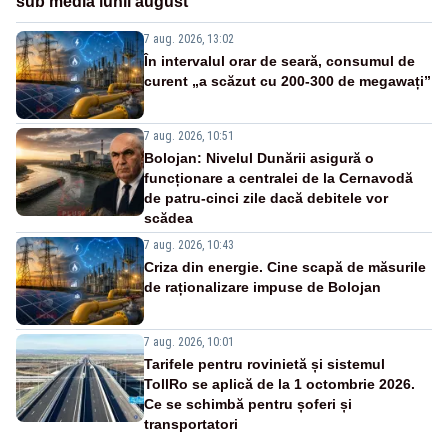
sub media lunii august
7 aug. 2026, 13:02
În intervalul orar de seară, consumul de
curent „a scăzut cu 200-300 de megawați”
7 aug. 2026, 10:51
Bolojan: Nivelul Dunării asigură o
funcționare a centralei de la Cernavodă
de patru-cinci zile dacă debitele vor
scădea
7 aug. 2026, 10:43
Criza din energie. Cine scapă de măsurile
de raționalizare impuse de Bolojan
7 aug. 2026, 10:01
Tarifele pentru rovinietă și sistemul
TollRo se aplică de la 1 octombrie 2026.
Ce se schimbă pentru șoferi și
transportatori