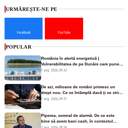
URMĂREȘTE-NE PE
Facebook
YouTube
POPULAR
România în alertă energetică |
Vulnerabilitatea de pe Dunăre care pune
în pericol Centrala Cernavodă era
1 aug. 2026, 09:32
cunoscută de pe vremea lui Ceaușescu
De azi, milioane de români primesc un
drept nou. Ce se întâmplă dacă ți se strică
un produs
1 aug. 2026, 09:37
Piperea, semnal de alarmă. De ce este
bine să avem bani cash, în contextul
alertei energetice?
1 aug. 2026, 09:39