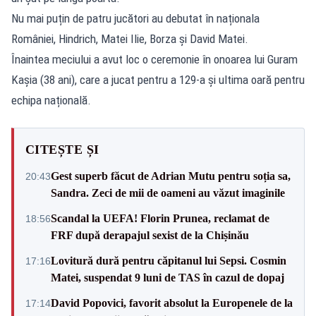
Nu mai puțin de patru jucători au debutat în naționala
României, Hindrich, Matei Ilie, Borza și David Matei.
Înaintea meciului a avut loc o ceremonie în onoarea lui Guram
Kașia (38 ani), care a jucat pentru a 129-a și ultima oară pentru
echipa națională.
CITEȘTE ȘI
Gest superb făcut de Adrian Mutu pentru soția sa,
20:43
Sandra. Zeci de mii de oameni au văzut imaginile
Scandal la UEFA! Florin Prunea, reclamat de
18:56
FRF după derapajul sexist de la Chișinău
Lovitură dură pentru căpitanul lui Sepsi. Cosmin
17:16
Matei, suspendat 9 luni de TAS în cazul de dopaj
David Popovici, favorit absolut la Europenele de la
17:14