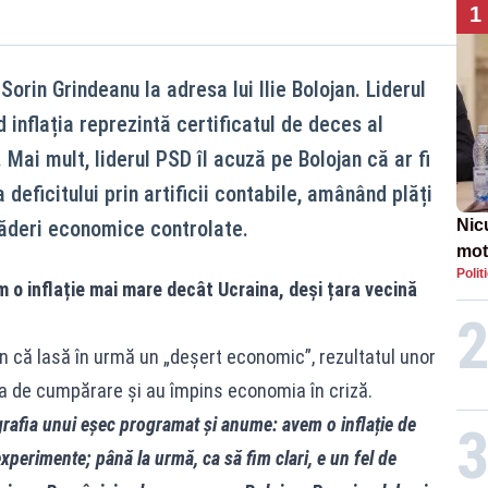
1
orin Grindeanu la adresa lui Ilie Bolojan. Liderul
 inflația reprezintă certificatul de deces al
 Mai mult, liderul PSD îl acuză pe Bolojan că ar fi
eficitului prin artificii contabile, amânând plăți
căderi economice controlate.
Nic
mot
Polit
de ț
m o inflație mai mare decât Ucraina, deși țara vecină
Guv
n că lasă în urmă un „deșert economic”, rezultatul unor
a de cumpărare și au împins economia în criză.
ografia unui eșec programat și anume: avem o inflație de
xperimente; până la urmă, ca să fim clari, e un fel de