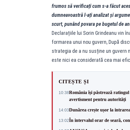
frumos să verificați cum s-a făcut acest
dumneavoastră l-ați analizat și argumen
scurt, punând povara pe bugetul de anu
Declarațiile lui Sorin Grindeanu vin î
formarea unui nou guvern, După discuț
strategia de a nu susține un guvern m
este nici ea considerată cea mai efic
CITEȘTE ȘI
România își păstrează ratingul 
10:38
avertisment pentru autorități
Dunărea crește ușor la intrare
14:03
În intervalul orar de seară, c
13:02