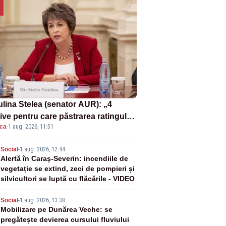
ulina Stelea (senator AUR): „4
ive pentru care păstrarea ratingului
ica
·
1 aug. 2026, 11:51
ară nu este o reușită pentru
ernul Bolojan”
2
Social
-
1 aug. 2026, 12:44
Alertă în Caraș-Severin: incendiile de
vegetație se extind, zeci de pompieri și
silvicultori se luptă cu flăcările - VIDEO
3
Social
-
1 aug. 2026, 13:38
Mobilizare pe Dunărea Veche: se
pregătește devierea cursului fluviului