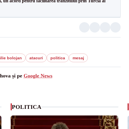
un acord pentru facilitarea tranzitului prin Turcia al
ilie bolojan
atacuri
politica
mesaj
ahova și pe
Google News
POLITICA