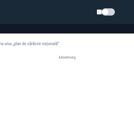
Schimba tema
a unui „plan de sărăcire națională”
Advertising