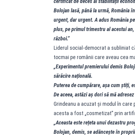
certificat de deces al stabilității ec
Bolojan lasă, până la urmă, România în
urgent, dar urgent. A adus România pe
plus, pe primul trimestru al acestui an, 
război.”
Liderul social-democrat a subliniat că
tocmai pe românii care aveau cea mai
„Experimentul premierului demis Boloja
sărăcire națională.
Puterea de cumpărare, așa cum știți, est
De aceea, astăzi aș dori să mă adresez 
Grindeanu a acuzat și modul în care p
acesta a fost „cosmetizat” prin artifi
„Aceasta este rețeta unui dezastru pr
Bolojan, demis, se adâncește în proprii