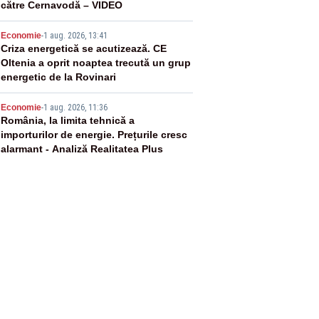
către Cernavodă – VIDEO
4
Economie
-
1 aug. 2026, 13:41
Criza energetică se acutizează. CE
Oltenia a oprit noaptea trecută un grup
energetic de la Rovinari
5
Economie
-
1 aug. 2026, 11:36
România, la limita tehnică a
importurilor de energie. Prețurile cresc
alarmant - Analiză Realitatea Plus