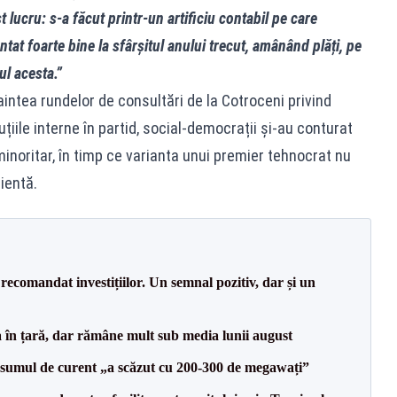
 lucru: s-a făcut printr-un artificiu contabil pe care
tat foarte bine la sfârșitul anului trecut, amânând plăți, pe
l acesta.”
naintea rundelor de consultări de la Cotroceni privind
iile interne în partid, social-democrații și-au conturat
inoritar, în timp ce varianta unui premier tehnocrat nu
ientă.
recomandat investițiilor. Un semnal pozitiv, dar și un
a în țară, dar rămâne mult sub media lunii august
onsumul de curent „a scăzut cu 200-300 de megawați”