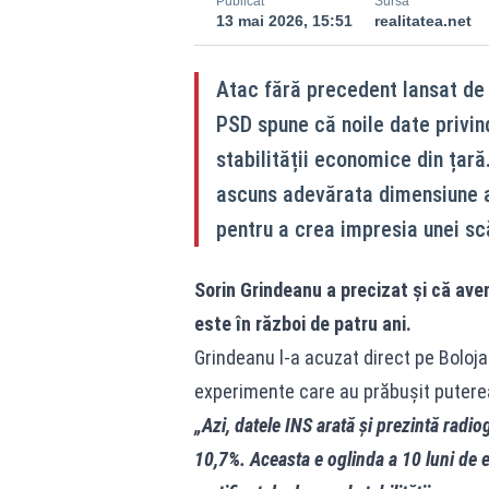
Publicat
Sursă
13 mai 2026, 15:51
realitatea.net
Atac fără precedent lansat de S
PSD spune că noile date privind
stabilității economice din țară.
ascuns adevărata dimensiune a d
pentru a crea impresia unei s
Sorin Grindeanu a precizat și că ave
este în război de patru ani.
Grindeanu l-a acuzat direct pe Boloja
experimente care au prăbușit putere
„Azi, datele INS arată și prezintă radi
10,7%. Aceasta e oglinda a 10 luni de e