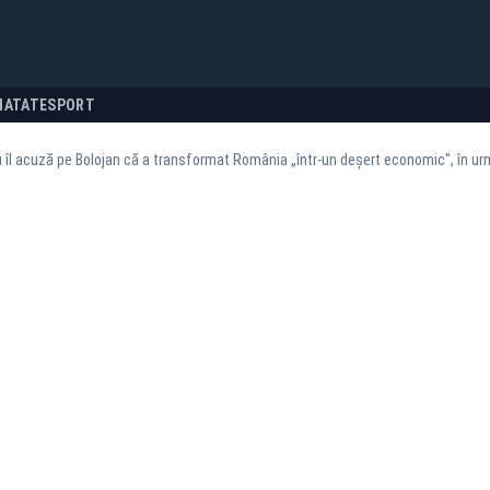
NATATE
SPORT
 îl acuză pe Bolojan că a transformat România „într-un deșert economic", în urm