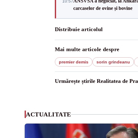
ANSVSA a negociat, la Ankara, 
10:57
carcaselor de ovine și bovine
Distribuie articolul
Mai multe articole despre
premier demis
sorin grindeanu
Urmărește știrile Realitatea de Pr
ACTUALITATE