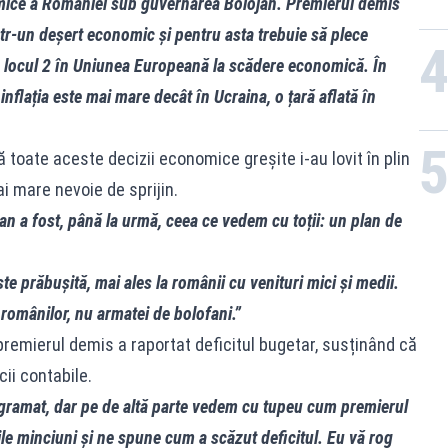
onomice a României sub guvernarea Bolojan. Premierul demis
tr-un deșert economic și pentru asta trebuie să plece
 locul 2 în Uniunea Europeană la scădere economică. În
inflația este mai mare decât în Ucraina, o țară aflată în
 toate aceste decizii economice greșite i-au lovit în plin
 mare nevoie de sprijin.
n a fost, până la urmă, ceea ce vedem cu toții: un plan de
e prăbușită, mai ales la românii cu venituri mici și medii.
românilor, nu armatei de bolofani.”
remierul demis a raportat deficitul bugetar, susținând că
cii contabile.
ogramat, dar pe de altă parte vedem cu tupeu cum premierul
le minciuni și ne spune cum a scăzut deficitul. Eu vă rog