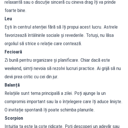
relaxantă sau o discuție sinceră cu cineva drag îți va prinde
foarte bine.
Leu
Ești în centrul atenției fără să îți propui acest lucru. Astrele
favorizează întâlnirile sociale și revederile. Totuși, nu lăsa
orgoliul să strice o relație care contează.
Fecioară
Zi bună pentru organizare și planificare. Chiar dacă este
weekend, simți nevoia să rezolvi lucruri practice. Ai grijă să nu
devii prea critic cu cei din jur.
Balanță
Relațiile sunt tema principală a zilei. Poți ajunge la un
compromis important sau la o înțelegere care îți aduce liniște.
O invitație spontană îți poate schimba planurile.
Scorpion
Intuiția ta este la cote ridicate. Poți descoperi un adevăr sau