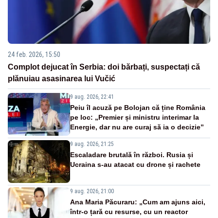
24 feb. 2026, 15:50
Complot dejucat în Serbia: doi bărbați, suspectați că
plănuiau asasinarea lui Vučić
9 aug. 2026, 22:41
Peiu îl acuză pe Bolojan că ține România
pe loc: „Premier și ministru interimar la
Energie, dar nu are curaj să ia o decizie”
9 aug. 2026, 21:25
Escaladare brutală în război. Rusia și
Ucraina s-au atacat cu drone și rachete
9 aug. 2026, 21:00
Ana Maria Păcuraru: „Cum am ajuns aici,
într-o țară cu resurse, cu un reactor