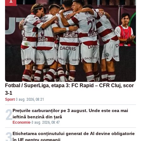
1
Fotbal / SuperLiga, etapa 3: FC Rapid – CFR Cluj, scor
3-1
Sport
·
3 aug. 2026, 08:21
2
Prețurile carburanților pe 3 august. Unde este cea mai
ieftină benzină din țară
Economie
-
3 aug. 2026, 08:47
3
Etichetarea conținutului generat de AI devine obligatorie
în UE pentru companii