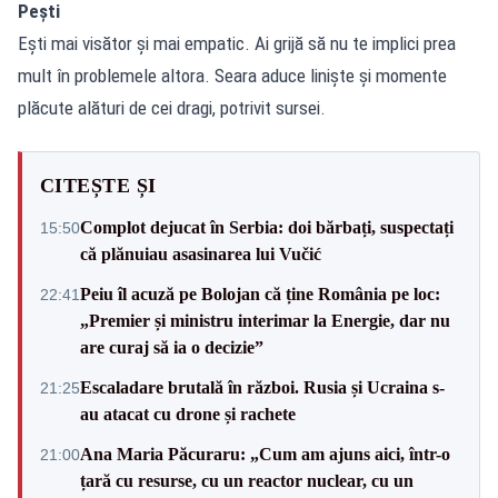
Pești
Ești mai visător și mai empatic. Ai grijă să nu te implici prea
mult în problemele altora. Seara aduce liniște și momente
plăcute alături de cei dragi, potrivit sursei.
CITEȘTE ȘI
Complot dejucat în Serbia: doi bărbați, suspectați
15:50
că plănuiau asasinarea lui Vučić
Peiu îl acuză pe Bolojan că ține România pe loc:
22:41
„Premier și ministru interimar la Energie, dar nu
are curaj să ia o decizie”
Escaladare brutală în război. Rusia și Ucraina s-
21:25
au atacat cu drone și rachete
Ana Maria Păcuraru: „Cum am ajuns aici, într-o
21:00
țară cu resurse, cu un reactor nuclear, cu un