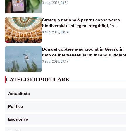
3 aug. 2026, 08:51
Strategia naţională pentru conservarea
biodiversităţii și legea integrităţii, în
dezbatere
3 aug. 2026, 08:54
Două elicoptere s-au ciocnit în Grecia, în
timp ce interveneau la un incendiu violent
3 aug. 2026, 08:17
CATEGORII POPULARE
Actualitate
Politica
Economie