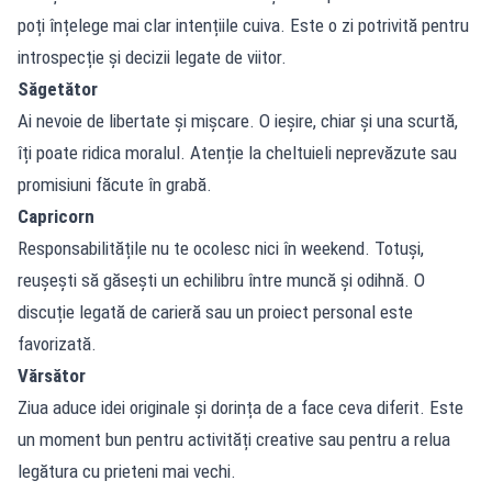
poți înțelege mai clar intențiile cuiva. Este o zi potrivită pentru
introspecție și decizii legate de viitor.
Săgetător
Ai nevoie de libertate și mișcare. O ieșire, chiar și una scurtă,
îți poate ridica moralul. Atenție la cheltuieli neprevăzute sau
promisiuni făcute în grabă.
Capricorn
Responsabilitățile nu te ocolesc nici în weekend. Totuși,
reușești să găsești un echilibru între muncă și odihnă. O
discuție legată de carieră sau un proiect personal este
favorizată.
Vărsător
Ziua aduce idei originale și dorința de a face ceva diferit. Este
un moment bun pentru activități creative sau pentru a relua
legătura cu prieteni mai vechi.