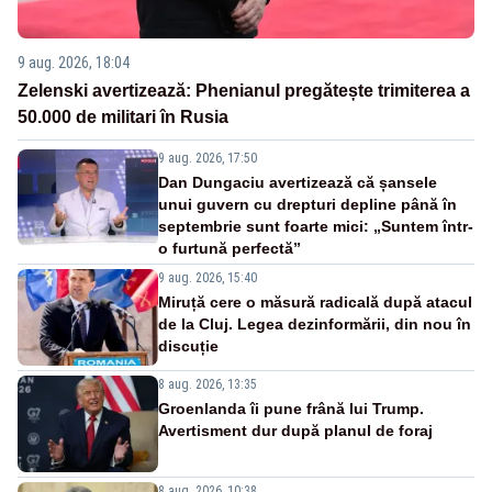
9 aug. 2026, 18:04
Zelenski avertizează: Phenianul pregătește trimiterea a
50.000 de militari în Rusia
9 aug. 2026, 17:50
Dan Dungaciu avertizează că șansele
unui guvern cu drepturi depline până în
septembrie sunt foarte mici: „Suntem într-
o furtună perfectă”
9 aug. 2026, 15:40
Miruță cere o măsură radicală după atacul
de la Cluj. Legea dezinformării, din nou în
discuție
8 aug. 2026, 13:35
Groenlanda îi pune frână lui Trump.
Avertisment dur după planul de foraj
8 aug. 2026, 10:38