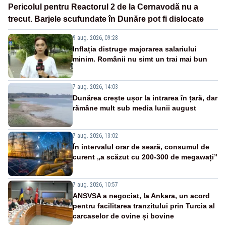
Pericolul pentru Reactorul 2 de la Cernavodă nu a
trecut. Barjele scufundate în Dunăre pot fi dislocate
9 aug. 2026, 09:28
Inflația distruge majorarea salariului
minim. Românii nu simt un trai mai bun
7 aug. 2026, 14:03
Dunărea crește ușor la intrarea în țară, dar
rămâne mult sub media lunii august
7 aug. 2026, 13:02
În intervalul orar de seară, consumul de
curent „a scăzut cu 200-300 de megawați”
7 aug. 2026, 10:57
ANSVSA a negociat, la Ankara, un acord
pentru facilitarea tranzitului prin Turcia al
carcaselor de ovine și bovine