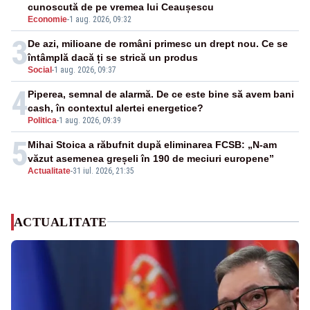
cunoscută de pe vremea lui Ceaușescu
Economie
-
1 aug. 2026, 09:32
3
De azi, milioane de români primesc un drept nou. Ce se
întâmplă dacă ți se strică un produs
Social
-
1 aug. 2026, 09:37
4
Piperea, semnal de alarmă. De ce este bine să avem bani
cash, în contextul alertei energetice?
Politica
-
1 aug. 2026, 09:39
5
Mihai Stoica a răbufnit după eliminarea FCSB: „N-am
văzut asemenea greșeli în 190 de meciuri europene”
Actualitate
-
31 iul. 2026, 21:35
ACTUALITATE