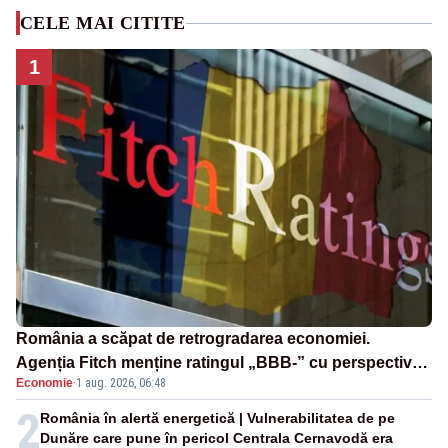
CELE MAI CITITE
1
România a scăpat de retrogradarea economiei.
Agenția Fitch menține ratingul „BBB-” cu perspectivă
Economie
·
1 aug. 2026, 06:48
negativă
2
România în alertă energetică | Vulnerabilitatea de pe
Dunăre care pune în pericol Centrala Cernavodă era