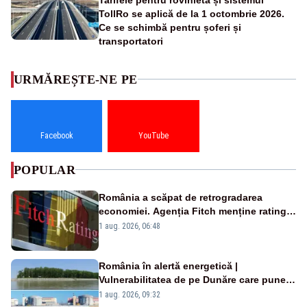
TollRo se aplică de la 1 octombrie 2026.
Ce se schimbă pentru șoferi și
transportatori
URMĂREȘTE-NE PE
Facebook
YouTube
POPULAR
România a scăpat de retrogradarea
economiei. Agenția Fitch menține ratingul
„BBB-” cu perspectivă negativă
1 aug. 2026, 06:48
România în alertă energetică |
Vulnerabilitatea de pe Dunăre care pune
în pericol Centrala Cernavodă era
1 aug. 2026, 09:32
cunoscută de pe vremea lui Ceaușescu