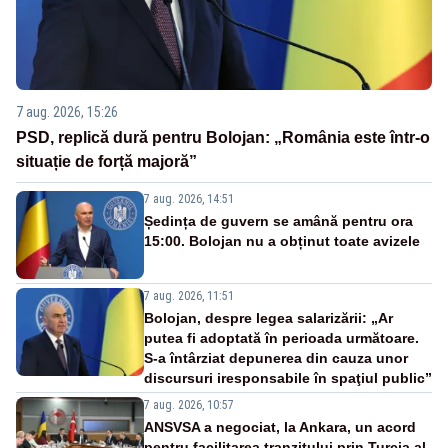
7 aug. 2026, 15:26
PSD, replică dură pentru Bolojan: „România este într-o
situație de forță majoră”
7 aug. 2026, 14:51
Ședința de guvern se amână pentru ora
15:00. Bolojan nu a obținut toate avizele
7 aug. 2026, 11:51
Bolojan, despre legea salarizării: „Ar
putea fi adoptată în perioada următoare.
S-a întârziat depunerea din cauza unor
discursuri iresponsabile în spaţiul public”
7 aug. 2026, 10:57
ANSVSA a negociat, la Ankara, un acord
pentru facilitarea tranzitului prin Turcia al