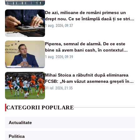
De azi, milioane de români primesc un
drept nou. Ce se întâmplă dacă ți se strică
un produs
1 aug. 2026, 09:37
Piperea, semnal de alarmă. De ce este
bine să avem bani cash, în contextul
alertei energetice?
1 aug. 2026, 09:39
Mihai Stoica a răbufnit după eliminarea
FCSB: „N-am văzut asemenea greșeli în
190 de meciuri europene”
31 iul. 2026, 21:35
CATEGORII POPULARE
Actualitate
Politica