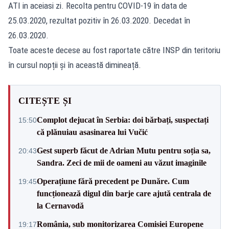
ATI in aceiasi zi. Recolta pentru COVID-19 în data de
25.03.2020, rezultat pozitiv în 26.03.2020. Decedat în
26.03.2020.
Toate aceste decese au fost raportate către INSP din teritoriu
în cursul nopții și în această dimineață.
CITEȘTE ȘI
Complot dejucat în Serbia: doi bărbați, suspectați
15:50
că plănuiau asasinarea lui Vučić
Gest superb făcut de Adrian Mutu pentru soția sa,
20:43
Sandra. Zeci de mii de oameni au văzut imaginile
Operațiune fără precedent pe Dunăre. Cum
19:45
funcționează digul din barje care ajută centrala de
la Cernavodă
România, sub monitorizarea Comisiei Europene
19:17