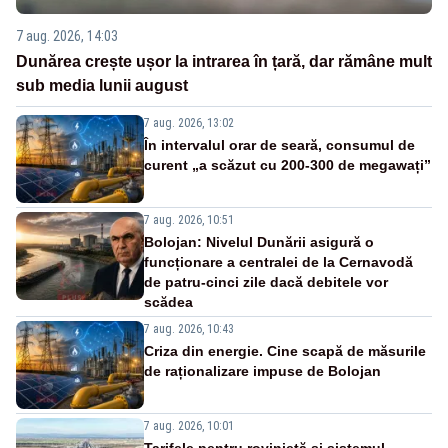
7 aug. 2026, 14:03
Dunărea crește ușor la intrarea în țară, dar rămâne mult
sub media lunii august
7 aug. 2026, 13:02
În intervalul orar de seară, consumul de
curent „a scăzut cu 200-300 de megawați”
7 aug. 2026, 10:51
Bolojan: Nivelul Dunării asigură o
funcționare a centralei de la Cernavodă
de patru-cinci zile dacă debitele vor
scădea
7 aug. 2026, 10:43
Criza din energie. Cine scapă de măsurile
de raționalizare impuse de Bolojan
7 aug. 2026, 10:01
Tarifele pentru rovinietă și sistemul