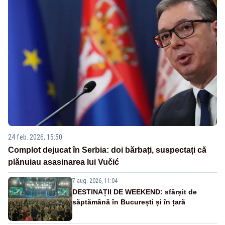
24 feb. 2026, 15:50
Complot dejucat în Serbia: doi bărbați, suspectați că
plănuiau asasinarea lui Vučić
7 aug. 2026, 11:04
DESTINAȚII DE WEEKEND: sfârșit de
săptămână în București și în țară