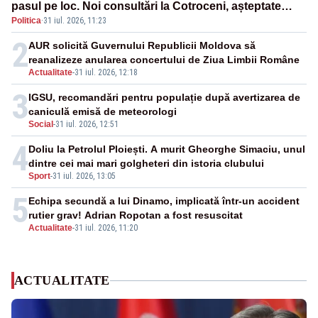
pasul pe loc. Noi consultări la Cotroceni, așteptate
Politica
·
31 iul. 2026, 11:23
după mijlocul lunii august -SURSE
2
AUR solicită Guvernului Republicii Moldova să
reanalizeze anularea concertului de Ziua Limbii Române
Actualitate
-
31 iul. 2026, 12:18
3
IGSU, recomandări pentru populație după avertizarea de
caniculă emisă de meteorologi
Social
-
31 iul. 2026, 12:51
4
Doliu la Petrolul Ploiești. A murit Gheorghe Simaciu, unul
dintre cei mai mari golgheteri din istoria clubului
Sport
-
31 iul. 2026, 13:05
5
Echipa secundă a lui Dinamo, implicată într-un accident
rutier grav! Adrian Ropotan a fost resuscitat
Actualitate
-
31 iul. 2026, 11:20
ACTUALITATE