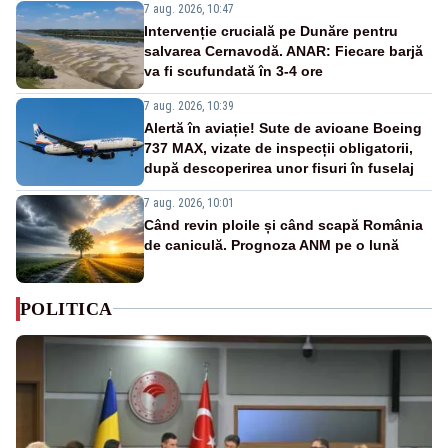
7 aug. 2026, 10:47
Intervenție crucială pe Dunăre pentru
salvarea Cernavodă. ANAR: Fiecare barjă
va fi scufundată în 3-4 ore
7 aug. 2026, 10:39
Alertă în aviație! Sute de avioane Boeing
737 MAX, vizate de inspecții obligatorii,
după descoperirea unor fisuri în fuselaj
7 aug. 2026, 10:01
Când revin ploile și când scapă România
de caniculă. Prognoza ANM pe o lună
POLITICA