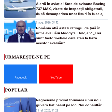
Alertă în aviație! Sute de avioane Boeing
737 MAX, vizate de inspecții obligatorii,
după descoperirea unor fisuri în fuselaj
7 aug. 2026, 08:42
România află astăzi ratingul de țară în
urma evaluării Moody’s. Bolojan: „Trei
sunt factorii-cheie care stau la baza
acestor evaluări”
URMĂREȘTE-NE PE
Facebook
YouTube
POPULAR
Negocierile privind formarea unui nou
guvern bat pasul pe loc. Noi consultări la
Cotroceni, așteptate după mijlocul lunii
31 iul. 2026, 11:23