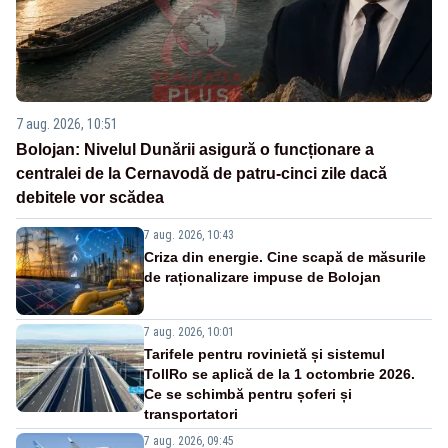
7 aug. 2026, 10:51
Bolojan: Nivelul Dunării asigură o funcționare a
centralei de la Cernavodă de patru-cinci zile dacă
debitele vor scădea
7 aug. 2026, 10:43
Criza din energie. Cine scapă de măsurile
de raționalizare impuse de Bolojan
7 aug. 2026, 10:01
Tarifele pentru rovinietă și sistemul
TollRo se aplică de la 1 octombrie 2026.
Ce se schimbă pentru șoferi și
transportatori
7 aug. 2026, 09:45