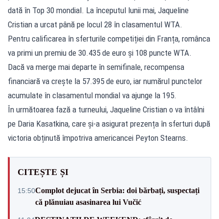
dată în Top 30 mondial. La începutul lunii mai, Jaqueline
Cristian a urcat până pe locul 28 în clasamentul WTA.
Pentru calificarea în sferturile competiției din Franța, românca
va primi un premiu de 30.435 de euro și 108 puncte WTA.
Dacă va merge mai departe în semifinale, recompensa
financiară va crește la 57.395 de euro, iar numărul punctelor
acumulate în clasamentul mondial va ajunge la 195.
În următoarea fază a turneului, Jaqueline Cristian o va întâlni
pe Daria Kasatkina, care și-a asigurat prezența în sferturi după
victoria obținută împotriva americancei Peyton Stearns.
CITEȘTE ȘI
Complot dejucat în Serbia: doi bărbați, suspectați
15:50
că plănuiau asasinarea lui Vučić