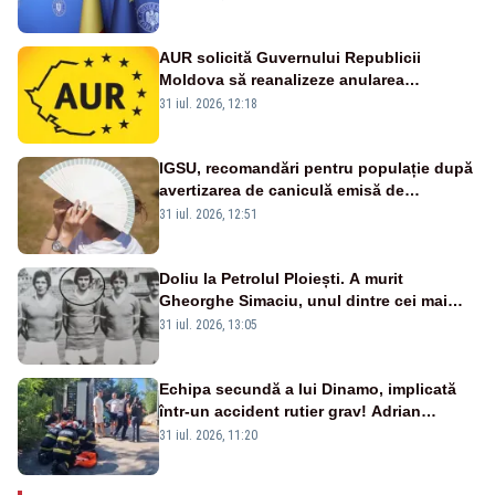
august -SURSE
AUR solicită Guvernului Republicii
Moldova să reanalizeze anularea
concertului de Ziua Limbii Române
31 iul. 2026, 12:18
IGSU, recomandări pentru populație după
avertizarea de caniculă emisă de
meteorologi
31 iul. 2026, 12:51
Doliu la Petrolul Ploiești. A murit
Gheorghe Simaciu, unul dintre cei mai
mari golgheteri din istoria clubului
31 iul. 2026, 13:05
Echipa secundă a lui Dinamo, implicată
într-un accident rutier grav! Adrian
Ropotan a fost resuscitat
31 iul. 2026, 11:20