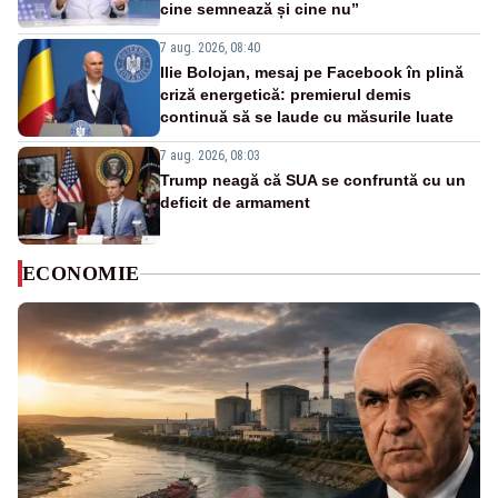
cine semnează și cine nu”
7 aug. 2026, 08:40
Ilie Bolojan, mesaj pe Facebook în plină
criză energetică: premierul demis
continuă să se laude cu măsurile luate
7 aug. 2026, 08:03
Trump neagă că SUA se confruntă cu un
deficit de armament
ECONOMIE