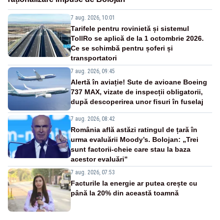
7 aug. 2026, 10:01
Tarifele pentru rovinietă și sistemul
TollRo se aplică de la 1 octombrie 2026.
Ce se schimbă pentru șoferi și
transportatori
7 aug. 2026, 09:45
Alertă în aviație! Sute de avioane Boeing
737 MAX, vizate de inspecții obligatorii,
după descoperirea unor fisuri în fuselaj
7 aug. 2026, 08:42
România află astăzi ratingul de țară în
urma evaluării Moody’s. Bolojan: „Trei
sunt factorii-cheie care stau la baza
acestor evaluări”
7 aug. 2026, 07:53
Facturile la energie ar putea crește cu
până la 20% din această toamnă