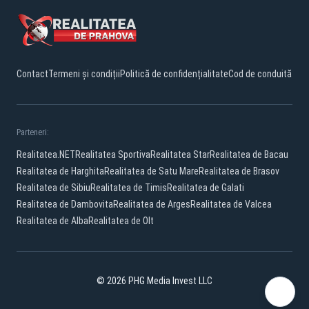
Contact
Termeni și condiții
Politică de confidențialitate
Cod de conduită
Parteneri:
Realitatea.NET
Realitatea Sportiva
Realitatea Star
Realitatea de Bacau
Realitatea de Harghita
Realitatea de Satu Mare
Realitatea de Brasov
Realitatea de Sibiu
Realitatea de Timis
Realitatea de Galati
Realitatea de Dambovita
Realitatea de Arges
Realitatea de Valcea
Realitatea de Alba
Realitatea de Olt
© 2026 PHG Media Invest LLC
Facebook
YouTube