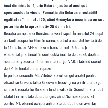
încă din minutul 4, prin Baiaram, autorul unui șut
spectaculos la vinclu. Formația din Belarus a restabilit
egalitatea în minutul 20, când Gromyko a înscris cu un șut
puternic de la aproximativ 25 de metri.
Reacția campioanei României a venit rapid. În minutul 24, după
un fault asupra lui Etim în careu, arbitrul a acordat lovitură de
la 11 metri, iar Al-Hamlawi a transformat fără emoții.
Atacantul și-a trecut în cont dubla înainte de pauză, după un
nou penalty acordat în urma intervenției VAR, stabilind scorul
de 3-1 la finalul primei reprize.
În partea secundă, ML Vitebsk a avut un gol anulat pentru
ofsaid, iar Universitatea Craiova a trecut și ea printr-o situație
similară, reușita lui Baiaram fiind invalidată. Scorul final a fost
stabilit în minutele de prelungire, când Nsimba a punctat
pentru 4-1, oferind echipei antrenate de Coelho un avantaj