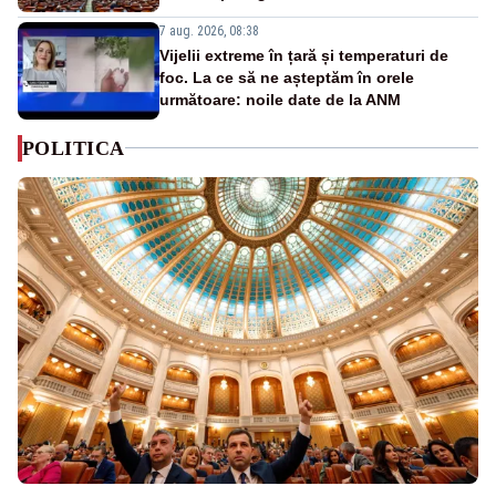
7 aug. 2026, 08:38
Vijelii extreme în țară și temperaturi de
foc. La ce să ne așteptăm în orele
următoare: noile date de la ANM
POLITICA