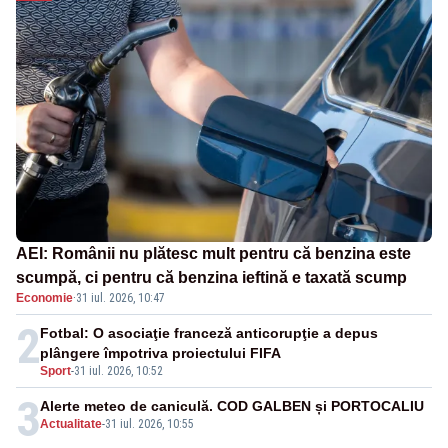
AEI: Românii nu plătesc mult pentru că benzina este
scumpă, ci pentru că benzina ieftină e taxată scump
Economie
·
31 iul. 2026, 10:47
2
Fotbal: O asociaţie franceză anticorupţie a depus
plângere împotriva proiectului FIFA
Sport
-
31 iul. 2026, 10:52
3
Alerte meteo de caniculă. COD GALBEN și PORTOCALIU
Actualitate
-
31 iul. 2026, 10:55