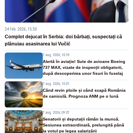
24 feb. 2026, 15:50
Complot dejucat în Serbia: doi bărbați, suspectați că
plănuiau asasinarea lui Vučić
7 aug. 2026, 10:39
Alertă în aviație! Sute de avioane Boeing
737 MAX, vizate de inspecții obligatorii,
după descoperirea unor fisuri în fuselaj
7 aug. 2026, 10:01
Când revin ploile și când scapă România
de caniculă. Prognoza ANM pe o lună
7 aug. 2026, 09:07
Senatorii și deputații rămân la muncă.
Sesiunea extraordinară, prelungită până
la votul pe legea salarizării