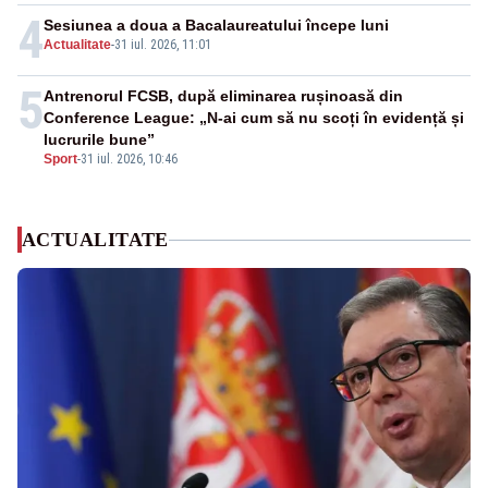
4
Sesiunea a doua a Bacalaureatului începe luni
Actualitate
-
31 iul. 2026, 11:01
5
Antrenorul FCSB, după eliminarea rușinoasă din
Conference League: „N-ai cum să nu scoți în evidență și
lucrurile bune”
Sport
-
31 iul. 2026, 10:46
ACTUALITATE