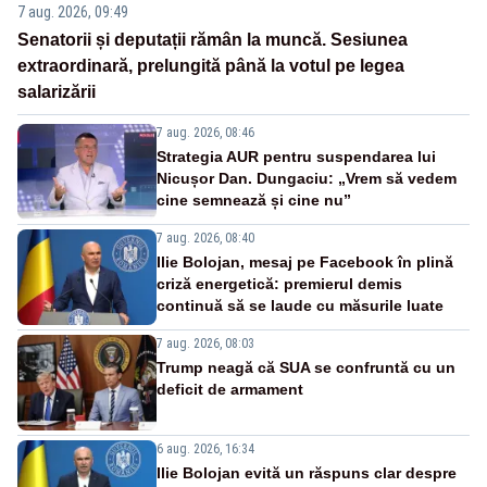
7 aug. 2026, 09:49
Senatorii și deputații rămân la muncă. Sesiunea
extraordinară, prelungită până la votul pe legea
salarizării
7 aug. 2026, 08:46
Strategia AUR pentru suspendarea lui
Nicușor Dan. Dungaciu: „Vrem să vedem
cine semnează și cine nu”
7 aug. 2026, 08:40
Ilie Bolojan, mesaj pe Facebook în plină
criză energetică: premierul demis
continuă să se laude cu măsurile luate
7 aug. 2026, 08:03
Trump neagă că SUA se confruntă cu un
deficit de armament
6 aug. 2026, 16:34
Ilie Bolojan evită un răspuns clar despre