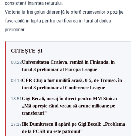
consistent înaintea returului.
Victoria la trei goluri diferență le oferă craiovenilor o poziție
favorabilă în lupta pentru calificarea în turul al doilea
preliminar
CITEȘTE ȘI
Universitatea Craiova, remiză în Finlanda, în
08:22
turul 3 preliminar al Europa League
CFR Cluj a fost umilită acasă, 0-5, de Tromso, în
08:18
turul 3 preliminar al Conference League
Gigi Becali, mesaj în direct pentru MM Stoica:
18:51
„Mă oprește când vreau să arunc milioane pe
transferuri”
Ilie Dumitrescu îl apără pe Gigi Becali: „Problema
17:17
de la FCSB nu este patronul”