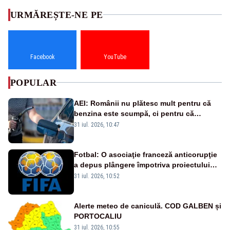
URMĂREȘTE-NE PE
Facebook
YouTube
POPULAR
AEI: Românii nu plătesc mult pentru că
benzina este scumpă, ci pentru că
benzina ieftină e taxată scump
31 iul. 2026, 10:47
Fotbal: O asociaţie franceză anticorupţie
a depus plângere împotriva proiectului
FIFA
31 iul. 2026, 10:52
Alerte meteo de caniculă. COD GALBEN și
PORTOCALIU
31 iul. 2026, 10:55