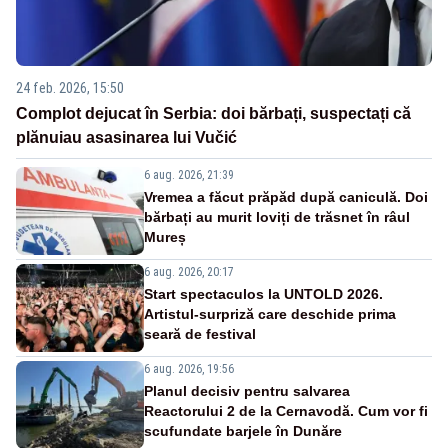
24 feb. 2026, 15:50
Complot dejucat în Serbia: doi bărbați, suspectați că
plănuiau asasinarea lui Vučić
6 aug. 2026, 21:39
Vremea a făcut prăpăd după caniculă. Doi
bărbați au murit loviți de trăsnet în râul
Mureș
6 aug. 2026, 20:17
Start spectaculos la UNTOLD 2026.
Artistul-surpriză care deschide prima
seară de festival
6 aug. 2026, 19:56
Planul decisiv pentru salvarea
Reactorului 2 de la Cernavodă. Cum vor fi
scufundate barjele în Dunăre