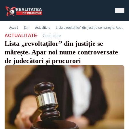
Acasă
Știri
Actualitate
Lista „revoltaților” din justiție se mărește. Apar noi nume controversate de judecători și procurori
·
ACTUALITATE
2 min citire
Lista „revoltaților” din justiție se
mărește. Apar noi nume controversate
de judecători și procurori