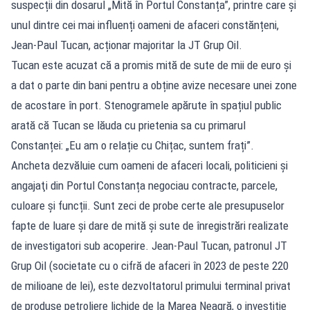
suspecții din dosarul „Mită în Portul Constanța”, printre care și
unul dintre cei mai influenți oameni de afaceri constănțeni,
Jean-Paul Tucan, acționar majoritar la JT Grup Oil.
Tucan este acuzat că a promis mită de sute de mii de euro și
a dat o parte din bani pentru a obține avize necesare unei zone
de acostare în port. Stenogramele apărute în spațiul public
arată că Tucan se lăuda cu prietenia sa cu primarul
Constanței: „Eu am o relație cu Chițac, suntem frați”.
Ancheta dezvăluie cum oameni de afaceri locali, politicieni şi
angajaţi din Portul Constanța negociau contracte, parcele,
culoare şi funcții. Sunt zeci de probe certe ale presupuselor
fapte de luare şi dare de mită și sute de înregistrări realizate
de investigatori sub acoperire. Jean-Paul Tucan, patronul JT
Grup Oil (societate cu o cifră de afaceri în 2023 de peste 220
de milioane de lei), este dezvoltatorul primului terminal privat
de produse petroliere lichide de la Marea Neagră, o investiție