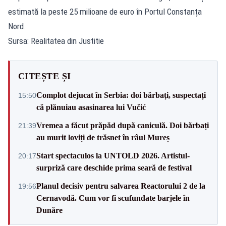
estimată la peste 25 milioane de euro în Portul Constanța
Nord.
Sursa: Realitatea din Justitie
CITEȘTE ȘI
Complot dejucat în Serbia: doi bărbați, suspectați
15:50
că plănuiau asasinarea lui Vučić
Vremea a făcut prăpăd după caniculă. Doi bărbați
21:39
au murit loviți de trăsnet în râul Mureș
Start spectaculos la UNTOLD 2026. Artistul-
20:17
surpriză care deschide prima seară de festival
Planul decisiv pentru salvarea Reactorului 2 de la
19:56
Cernavodă. Cum vor fi scufundate barjele în
Dunăre