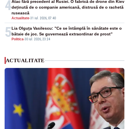
4
Atac fără precedent al Rusiei. O fabrică de drone din Kiev
deținută de o companie americană, distrusă de o rachetă
rusească
Actualitate
-
31 iul. 2026, 07:40
5
Lia Olguța Vasilescu: ”Ce se întâmplă în sănătate este o
bătaie de joc. Se guvernează extraordinar de prost”
Politica
-
30 iul. 2026, 23:24
ACTUALITATE