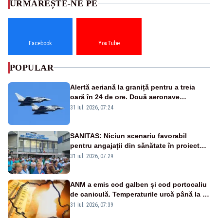
URMĂREȘTE-NE PE
Facebook
YouTube
POPULAR
Alertă aeriană la graniță pentru a treia
oară în 24 de ore. Două aeronave
Eurofighter britanice au fost ridicate de la
31 iul. 2026, 07:24
sol
SANITAS: Niciun scenariu favorabil
pentru angajații din sănătate în proiectul
Legii salarizării
31 iul. 2026, 07:29
ANM a emis cod galben și cod portocaliu
de caniculă. Temperaturile urcă până la 38
de grade, iar nopțile devin tropicale
31 iul. 2026, 07:39