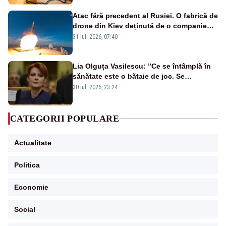
Atac fără precedent al Rusiei. O fabrică de
drone din Kiev deținută de o companie
americană, distrusă de o rachetă
31 iul. 2026, 07:40
rusească
Lia Olguța Vasilescu: ”Ce se întâmplă în
sănătate este o bătaie de joc. Se
guvernează extraordinar de prost”
30 iul. 2026, 23:24
CATEGORII POPULARE
Actualitate
Politica
Economie
Social