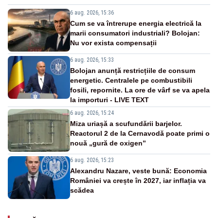
6 aug. 2026, 15:36
Cum se va întrerupe energia electrică la
marii consumatori industriali? Bolojan:
Nu vor exista compensații
6 aug. 2026, 15:33
Bolojan anunță restricțiile de consum
energetic. Centralele pe combustibili
fosili, repornite. La ore de vârf se va apela
la importuri - LIVE TEXT
6 aug. 2026, 15:24
Miza uriașă a scufundării barjelor.
Reactorul 2 de la Cernavodă poate primi o
nouă „gură de oxigen”
6 aug. 2026, 15:23
Alexandru Nazare, veste bună: Economia
României va crește în 2027, iar inflația va
scădea