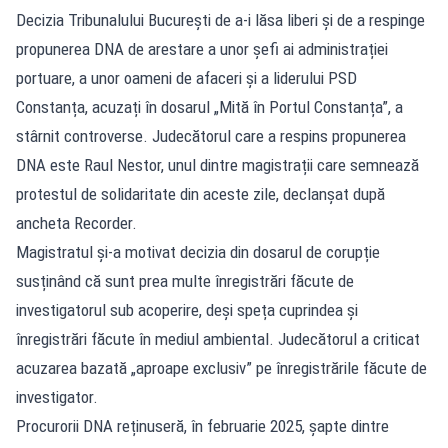
Decizia Tribunalului București de a-i lăsa liberi și de a respinge
propunerea DNA de arestare a unor șefi ai administrației
portuare, a unor oameni de afaceri și a liderului PSD
Constanța, acuzați în dosarul „Mită în Portul Constanța”, a
stârnit controverse. Judecătorul care a respins propunerea
DNA este Raul Nestor, unul dintre magistrații care semnează
protestul de solidaritate din aceste zile, declanșat după
ancheta Recorder.
Magistratul și-a motivat decizia din dosarul de corupție
susținând că sunt prea multe înregistrări făcute de
investigatorul sub acoperire, deși speța cuprindea și
înregistrări făcute în mediul ambiental. Judecătorul a criticat
acuzarea bazată „aproape exclusiv” pe înregistrările făcute de
investigator.
Procurorii DNA reținuseră, în februarie 2025, șapte dintre