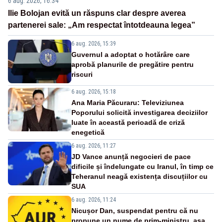
6 aug. 2026, 16:34
Ilie Bolojan evită un răspuns clar despre averea
partenerei sale: „Am respectat întotdeauna legea”
6 aug. 2026, 15:39
Guvernul a adoptat o hotărâre care
aprobă planurile de pregătire pentru
riscuri
6 aug. 2026, 15:18
Ana Maria Păcuraru: Televiziunea
Poporului solicită investigarea deciziilor
luate în această perioadă de criză
enegetică
6 aug. 2026, 11:27
JD Vance anunță negocieri de pace
dificile și îndelungate cu Iranul, în timp ce
Teheranul neagă existența discuțiilor cu
SUA
6 aug. 2026, 11:24
Nicușor Dan, suspendat pentru că nu
propune un nume de prim-ministru, așa