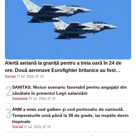
Alertă aeriană la graniță pentru a treia oară în 24 de
ore. Două aeronave Eurofighter britanice au fost
Social
·
31 iul. 2026, 07:24
ridicate de la sol
2
SANITAS: Niciun scenariu favorabil pentru angajații din
sănătate în proiectul Legii salarizării
Sanatate
-
31 iul. 2026, 07:29
3
ANM a emis cod galben și cod portocaliu de caniculă.
Temperaturile urcă până la 38 de grade, iar nopțile devin
tropicale
Social
-
31 iul. 2026, 07:39