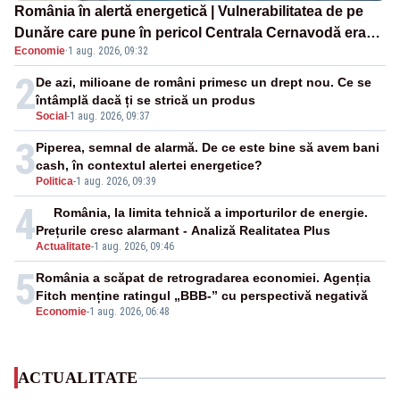
România în alertă energetică | Vulnerabilitatea de pe
Dunăre care pune în pericol Centrala Cernavodă era
Economie
·
1 aug. 2026, 09:32
cunoscută de pe vremea lui Ceaușescu
2
De azi, milioane de români primesc un drept nou. Ce se
întâmplă dacă ți se strică un produs
Social
-
1 aug. 2026, 09:37
3
Piperea, semnal de alarmă. De ce este bine să avem bani
cash, în contextul alertei energetice?
Politica
-
1 aug. 2026, 09:39
4
România, la limita tehnică a importurilor de energie.
Prețurile cresc alarmant - Analiză Realitatea Plus
Actualitate
-
1 aug. 2026, 09:46
5
România a scăpat de retrogradarea economiei. Agenția
Fitch menține ratingul „BBB-” cu perspectivă negativă
Economie
-
1 aug. 2026, 06:48
ACTUALITATE