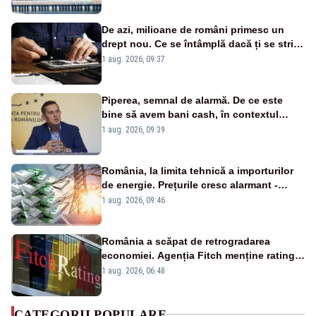
cunoscută de pe vremea lui Ceaușescu
De azi, milioane de români primesc un
drept nou. Ce se întâmplă dacă ți se strică
un produs
1 aug. 2026, 09:37
Piperea, semnal de alarmă. De ce este
bine să avem bani cash, în contextul
alertei energetice?
1 aug. 2026, 09:39
România, la limita tehnică a importurilor
de energie. Prețurile cresc alarmant -
Analiză Realitatea Plus
1 aug. 2026, 09:46
România a scăpat de retrogradarea
economiei. Agenția Fitch menține ratingul
„BBB-” cu perspectivă negativă
1 aug. 2026, 06:48
CATEGORII POPULARE