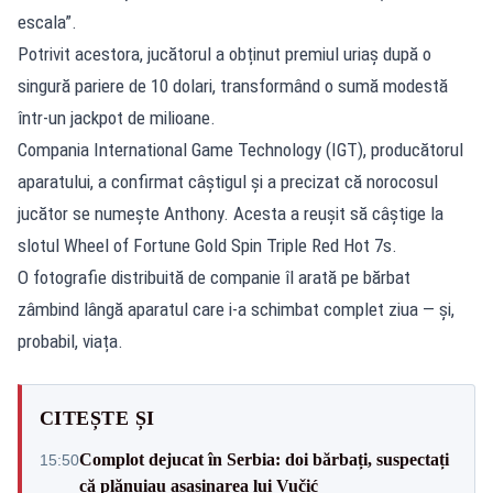
escala”.
Potrivit acestora, jucătorul a obținut premiul uriaș după o
singură pariere de 10 dolari, transformând o sumă modestă
într-un jackpot de milioane.
Compania International Game Technology (IGT), producătorul
aparatului, a confirmat câștigul și a precizat că norocosul
jucător se numește Anthony. Acesta a reușit să câștige la
slotul Wheel of Fortune Gold Spin Triple Red Hot 7s.
O fotografie distribuită de companie îl arată pe bărbat
zâmbind lângă aparatul care i-a schimbat complet ziua — și,
probabil, viața.
CITEȘTE ȘI
Complot dejucat în Serbia: doi bărbați, suspectați
15:50
că plănuiau asasinarea lui Vučić