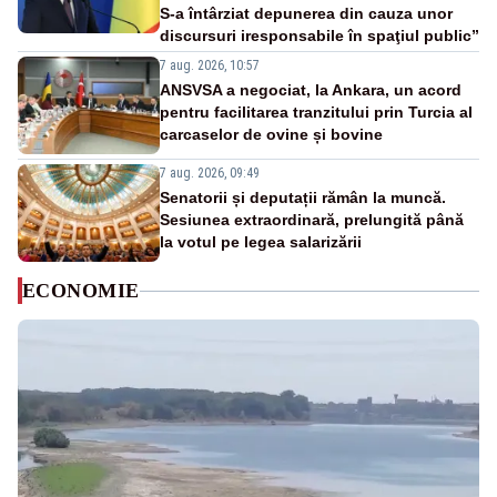
S-a întârziat depunerea din cauza unor
discursuri iresponsabile în spaţiul public”
7 aug. 2026, 10:57
ANSVSA a negociat, la Ankara, un acord
pentru facilitarea tranzitului prin Turcia al
carcaselor de ovine și bovine
7 aug. 2026, 09:49
Senatorii și deputații rămân la muncă.
Sesiunea extraordinară, prelungită până
la votul pe legea salarizării
ECONOMIE