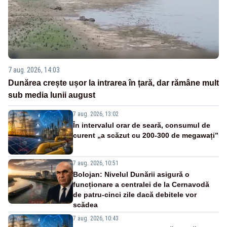
7 aug. 2026, 14:03
Dunărea crește ușor la intrarea în țară, dar rămâne mult
sub media lunii august
7 aug. 2026, 13:02
În intervalul orar de seară, consumul de
curent „a scăzut cu 200-300 de megawați”
7 aug. 2026, 10:51
Bolojan: Nivelul Dunării asigură o
funcționare a centralei de la Cernavodă
de patru-cinci zile dacă debitele vor
scădea
7 aug. 2026, 10:43