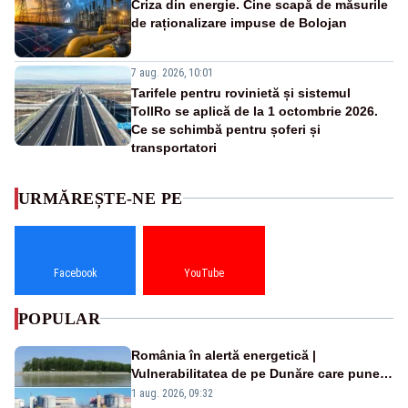
Criza din energie. Cine scapă de măsurile
de raționalizare impuse de Bolojan
7 aug. 2026, 10:01
Tarifele pentru rovinietă și sistemul
TollRo se aplică de la 1 octombrie 2026.
Ce se schimbă pentru șoferi și
transportatori
URMĂREȘTE-NE PE
Facebook
YouTube
POPULAR
România în alertă energetică |
Vulnerabilitatea de pe Dunăre care pune
în pericol Centrala Cernavodă era
1 aug. 2026, 09:32