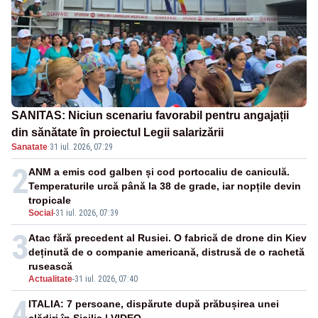
SANITAS: Niciun scenariu favorabil pentru angajații
din sănătate în proiectul Legii salarizării
Sanatate
·
31 iul. 2026, 07:29
2
ANM a emis cod galben și cod portocaliu de caniculă.
Temperaturile urcă până la 38 de grade, iar nopțile devin
tropicale
Social
-
31 iul. 2026, 07:39
3
Atac fără precedent al Rusiei. O fabrică de drone din Kiev
deținută de o companie americană, distrusă de o rachetă
rusească
Actualitate
-
31 iul. 2026, 07:40
4
ITALIA: 7 persoane, dispărute după prăbușirea unei