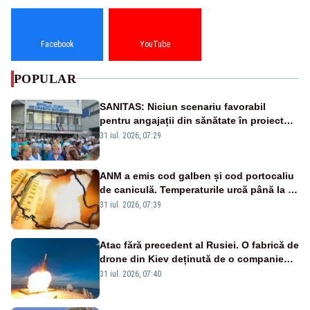
Facebook
YouTube
POPULAR
SANITAS: Niciun scenariu favorabil
pentru angajații din sănătate în proiectul
Legii salarizării
31 iul. 2026, 07:29
ANM a emis cod galben și cod portocaliu
de caniculă. Temperaturile urcă până la 38
de grade, iar nopțile devin tropicale
31 iul. 2026, 07:39
Atac fără precedent al Rusiei. O fabrică de
drone din Kiev deținută de o companie
americană, distrusă de o rachetă
31 iul. 2026, 07:40
rusească