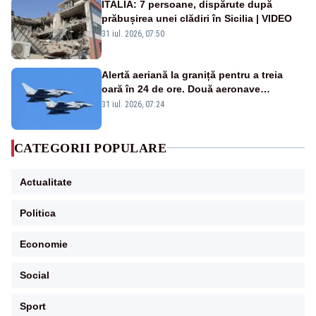
ITALIA: 7 persoane, dispărute după
prăbușirea unei clădiri în Sicilia | VIDEO
31 iul. 2026, 07:50
Alertă aeriană la graniță pentru a treia
oară în 24 de ore. Două aeronave
Eurofighter britanice au fost ridicate de la
31 iul. 2026, 07:24
sol
CATEGORII POPULARE
Actualitate
Politica
Economie
Social
Sport