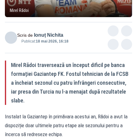
Mirel Rădoi
Ionuț Nichita
Scris de
Publicat:
18 mai 2026, 16:18
Mirel Rădoi traversează un început dificil pe banca
formației Gaziantep FK. Fostul tehnician de la FCSB
a încheiat sezonul cu patru înfrângeri consecutive,
iar presa din Turcia nu l-a menajat după rezultatele
slabe.
Instalat la Gaziantep în primăvara acestui an, Rădoi a avut la
dispoziție doar ultimele patru etape ale sezonului pentru a
încerca să redreseze echipa.