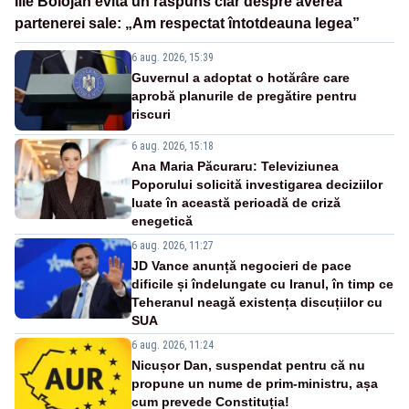
Ilie Bolojan evită un răspuns clar despre averea
partenerei sale: „Am respectat întotdeauna legea”
6 aug. 2026, 15:39
Guvernul a adoptat o hotărâre care
aprobă planurile de pregătire pentru
riscuri
6 aug. 2026, 15:18
Ana Maria Păcuraru: Televiziunea
Poporului solicită investigarea deciziilor
luate în această perioadă de criză
enegetică
6 aug. 2026, 11:27
JD Vance anunță negocieri de pace
dificile și îndelungate cu Iranul, în timp ce
Teheranul neagă existența discuțiilor cu
SUA
6 aug. 2026, 11:24
Nicușor Dan, suspendat pentru că nu
propune un nume de prim-ministru, așa
cum prevede Constituția!