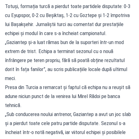
Totuși, formația turcă a pierdut toate partidele disputate: 0-3
cu Eyupspor, 0-2 cu Beșiktaș, 1-2 cu Goztepe și 1-2 împotriva
lui Bașakșehir. Jurnaliștii turci au comentat dur prestațiile
echipei și modul în care s-a încheiat campionatul.
„Gaziantep și-a luat rămas bun de la suporteri într-un mod
extrem de trist. Echipa a terminat sezonul cu o nouă
înfrângere pe teren propriu, fără să poată obține rezultatul
dorit în fața fanilor”, au scris publicațiile locale după ultimul
meci.
Presa din Turcia a remarcat și faptul că echipa nu a reușit să
adune niciun punct de la venirea lui Mirel Rădoi pe banca
tehnică.
„Sub conducerea noului antrenor, Gaziantep a avut un joc slab
și a pierdut toate cele patru partide disputate. Sezonul s-a
încheiat într-o notă negativă, iar viitorul echipei și posibilele