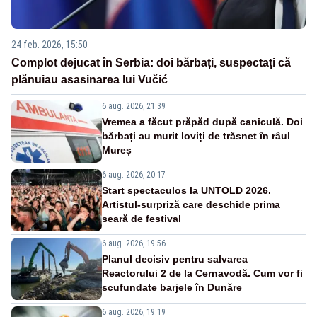
24 feb. 2026, 15:50
Complot dejucat în Serbia: doi bărbați, suspectați că
plănuiau asasinarea lui Vučić
6 aug. 2026, 21:39
Vremea a făcut prăpăd după caniculă. Doi
bărbați au murit loviți de trăsnet în râul
Mureș
6 aug. 2026, 20:17
Start spectaculos la UNTOLD 2026.
Artistul-surpriză care deschide prima
seară de festival
6 aug. 2026, 19:56
Planul decisiv pentru salvarea
Reactorului 2 de la Cernavodă. Cum vor fi
scufundate barjele în Dunăre
6 aug. 2026, 19:19