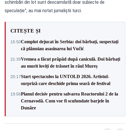
schimbări din lot sunt deocamdată doar subiecte de
speculație”, au mai notat jurnaliștii turci.
CITEȘTE ȘI
Complot dejucat în Serbia: doi bărbați, suspectați
15:50
că plănuiau asasinarea lui Vučić
Vremea a făcut prăpăd după caniculă. Doi bărbați
21:39
au murit loviți de trăsnet în râul Mureș
Start spectaculos la UNTOLD 2026. Artistul-
20:17
surpriză care deschide prima seară de festival
Planul decisiv pentru salvarea Reactorului 2 de la
19:56
Cernavodă. Cum vor fi scufundate barjele în
Dunăre