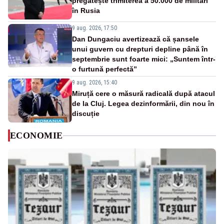
pregătește trimiterea a 50.000 de militari
în Rusia
9 aug. 2026, 17:50
Dan Dungaciu avertizează că șansele
unui guvern cu drepturi depline până în
septembrie sunt foarte mici: „Suntem într-
o furtună perfectă”
9 aug. 2026, 15:40
Miruță cere o măsură radicală după atacul
de la Cluj. Legea dezinformării, din nou în
discuție
ECONOMIE