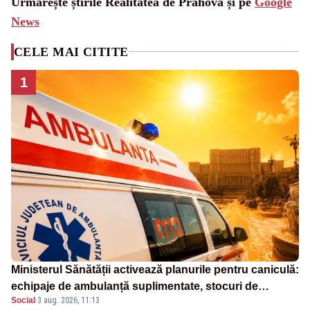
Urmărește știrile Realitatea de Prahova și pe
Google
News
CELE MAI CITITE
1
Ministerul Sănătății activează planurile pentru caniculă:
echipaje de ambulanță suplimentate, stocuri de
Social
·
3 aug. 2026, 11:13
medicamente verificate și puncte de apă în spațiile