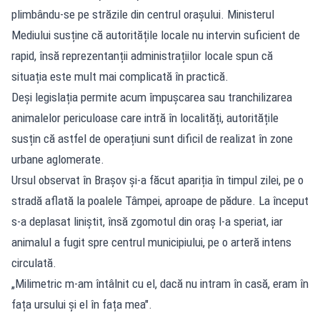
plimbându-se pe străzile din centrul orașului. Ministerul
Mediului susține că autoritățile locale nu intervin suficient de
rapid, însă reprezentanții administrațiilor locale spun că
situația este mult mai complicată în practică.
Deși legislația permite acum împușcarea sau tranchilizarea
animalelor periculoase care intră în localități, autoritățile
susțin că astfel de operațiuni sunt dificil de realizat în zone
urbane aglomerate.
Ursul observat în Brașov și-a făcut apariția în timpul zilei, pe o
stradă aflată la poalele Tâmpei, aproape de pădure. La început
s-a deplasat liniștit, însă zgomotul din oraș l-a speriat, iar
animalul a fugit spre centrul municipiului, pe o arteră intens
circulată.
„Milimetric m-am întâlnit cu el, dacă nu intram în casă, eram în
fața ursului și el în fața mea".