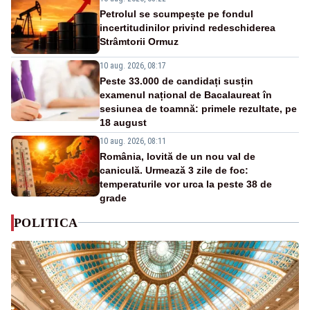
Petrolul se scumpește pe fondul
incertitudinilor privind redeschiderea
Strâmtorii Ormuz
10 aug. 2026, 08:17
Peste 33.000 de candidați susțin
examenul național de Bacalaureat în
sesiunea de toamnă: primele rezultate, pe
18 august
10 aug. 2026, 08:11
România, lovită de un nou val de
caniculă. Urmează 3 zile de foc:
temperaturile vor urca la peste 38 de
grade
POLITICA