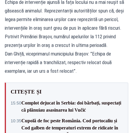
Echipa de intervenție ajunsă la fața locului nu a mai reușit să
găsească animalul. Reprezentanții autorităților spun că, deși
legea permite eliminarea urșilor care reprezintă un pericol,
intervențiile în oraș sunt greu de pus în aplicare fără riscuri.
Potrivit Primăriei Brașov, numărul apelurilor la 112 privind
prezența urșilor în oraș a crescut în ultima perioadă.
Dan Ghiță, viceprimarul municipiului Brașov: ”Echipa de
intervenție rapidă a tranchilizat, respectiv relocat două
exemplare, iar un urs a fost relocat”.
CITEȘTE ȘI
Complot dejucat în Serbia: doi bărbați, suspectați
15:50
că plănuiau asasinarea lui Vučić
Cupolă de foc peste România. Cod portocaliu și
10:35
Cod galben de temperaturi extrem de ridicate în