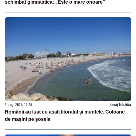
schimbat gimnastica: „Este o mare onoare”
9 aug. 2026, 17:25
Ionuț Nichita
Românii au luat cu asalt litoralul și muntele. Coloane
de mașini pe șosele