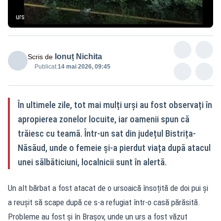
urs
Ionuț Nichita
Scris de
Publicat:
14 mai 2026, 09:45
În ultimele zile, tot mai mulți urși au fost observați în
apropierea zonelor locuite, iar oamenii spun că
trăiesc cu teamă. Într-un sat din județul Bistrița-
Năsăud, unde o femeie și-a pierdut viața după atacul
unei sălbăticiuni, localnicii sunt în alertă.
Un alt bărbat a fost atacat de o ursoaică însoțită de doi pui și
a reușit să scape după ce s-a refugiat într-o casă părăsită.
Probleme au fost și în Brașov, unde un urs a fost văzut