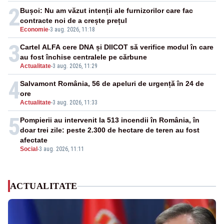
publice
2
Bușoi: Nu am văzut intenții ale furnizorilor care fac
contracte noi de a crește prețul
Economie
-
3 aug. 2026, 11:18
3
Cartel ALFA cere DNA și DIICOT să verifice modul în care
au fost închise centralele pe cărbune
Actualitate
-
3 aug. 2026, 11:29
4
Salvamont România, 56 de apeluri de urgență în 24 de
ore
Actualitate
-
3 aug. 2026, 11:33
5
Pompierii au intervenit la 513 incendii în România, în
doar trei zile: peste 2.300 de hectare de teren au fost
afectate
Social
-
3 aug. 2026, 11:11
ACTUALITATE