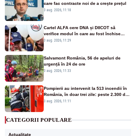
care fac contracte noi de a crește prețul
3 aug. 2026, 11:18
Cartel ALFA cere DNA și DIICOT să
verifice modul în care au fost închise
centralele pe cărbune
3 aug. 2026, 11:29
Salvamont România, 56 de apeluri de
urgență în 24 de ore
3 aug. 2026, 11:33
Pompierii au intervenit la 513 incendii în
România, în doar trei zile: peste 2.300 de
hectare de teren au fost afectate
3 aug. 2026, 11:11
CATEGORII POPULARE
Actualitate