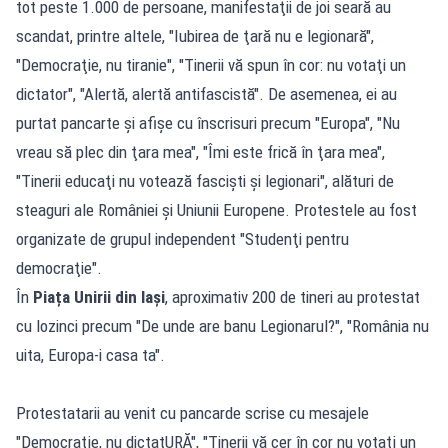
tot peste 1.000 de persoane, manifestaţii de joi seară au
scandat, printre altele, "Iubirea de ţară nu e legionară",
"Democraţie, nu tiranie", "Tinerii vă spun în cor: nu votaţi un
dictator", "Alertă, alertă antifascistă". De asemenea, ei au
purtat pancarte şi afişe cu înscrisuri precum "Europa", "Nu
vreau să plec din ţara mea", "Îmi este frică în ţara mea",
"Tinerii educaţi nu votează fascişti şi legionari", alături de
steaguri ale României şi Uniunii Europene. Protestele au fost
organizate de grupul independent "Studenţi pentru
democraţie".
În
Piața Unirii din Iași
, aproximativ 200 de tineri au protestat
cu lozinci precum "De unde are banu Legionarul?", "România nu
uita, Europa-i casa ta".
Protestatarii au venit cu pancarde scrise cu mesajele
"Democraţie, nu dictatURĂ", "Tinerii vă cer în cor nu votaţi un