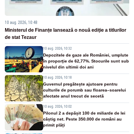
10 aug. 2026, 10:48
Ministerul de Finanțe lansează o nouă ediție a titlurilor
de stat Tezaur
10 aug. 2026, 10:32
Depozitele de gaze ale României, umplute
în proporţie de 62,77%. Stocurile sunt sub
nivelul din ultimii doi ani
10 aug. 2026, 10:18
Guvernul pregătește ajutoare pentru
culturile de porumb sau floarea–soarelui
afectate anul trecut de secetă
10 aug. 2026, 10:02
Pilonul 2 a depășit 100 de miliarde de lei
câștig net. Peste 350.000 de români au
primit plăți