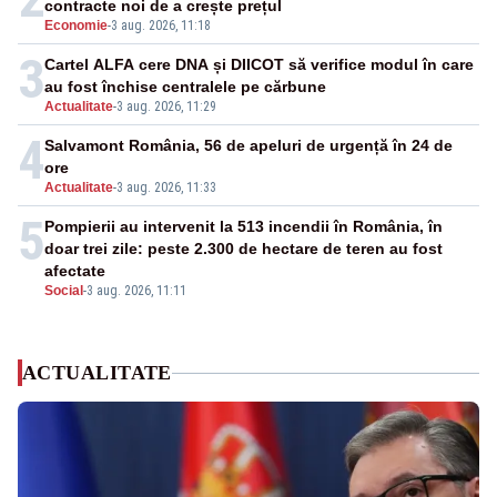
contracte noi de a crește prețul
Economie
-
3 aug. 2026, 11:18
3
Cartel ALFA cere DNA și DIICOT să verifice modul în care
au fost închise centralele pe cărbune
Actualitate
-
3 aug. 2026, 11:29
4
Salvamont România, 56 de apeluri de urgență în 24 de
ore
Actualitate
-
3 aug. 2026, 11:33
5
Pompierii au intervenit la 513 incendii în România, în
doar trei zile: peste 2.300 de hectare de teren au fost
afectate
Social
-
3 aug. 2026, 11:11
ACTUALITATE