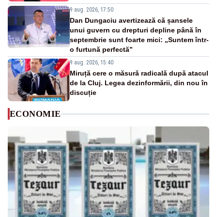
9 aug. 2026, 17:50
Dan Dungaciu avertizează că șansele
unui guvern cu drepturi depline până în
septembrie sunt foarte mici: „Suntem într-
o furtună perfectă”
9 aug. 2026, 15:40
Miruță cere o măsură radicală după atacul
de la Cluj. Legea dezinformării, din nou în
discuție
ECONOMIE