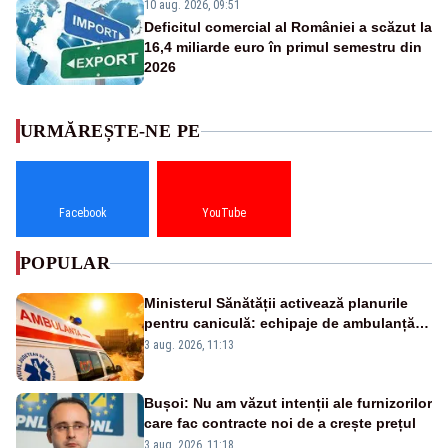
10 aug. 2026, 09:51
Deficitul comercial al României a scăzut la
16,4 miliarde euro în primul semestru din
2026
URMĂREȘTE-NE PE
Facebook
YouTube
POPULAR
Ministerul Sănătății activează planurile
pentru caniculă: echipaje de ambulanță
suplimentate, stocuri de medicamente
3 aug. 2026, 11:13
verificate și puncte de apă în spațiile
publice
Bușoi: Nu am văzut intenții ale furnizorilor
care fac contracte noi de a crește prețul
3 aug. 2026, 11:18