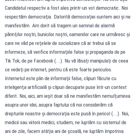
Candidatul respectiv a fost ales printr-un vot democratic. Noi
respectăm democraţia. Datorită democraţiei suntem aici şi ne
manifestăm. Am dorit să tragem un semnal de alarmă
părinţilor noştri, bunicilor noştri, oamenilor care ne urmăresc şi
care ne văd pe reţelele de socializare că ar trebui să se
informeze, să verifice informaţiile false şi propaganda de pe
Tik Tok, de pe Facebook (...). Nu vă lăsaţi manipulaţi de ceea
ce vedeţi pe internet, pentru că este foarte periculos.
Internetul este plin de informaţii false, clipuri făcute cu
inteligenţa artificială şi clipuri decupate puse într-un context
diferit. Noi, aici, am ieşit doar să ne manifestăm nemulţumirea
asupra unor idei, asupra faptului că noi considerăm că
drepturile noastre şi democraţia este pusă în pericol (...). Noi,
medicii sau viitorii medici, studiem, ne luptăm cu sistemul de
ani de zile, facem atâţia ani de şcoală, ne luptăm împotriva