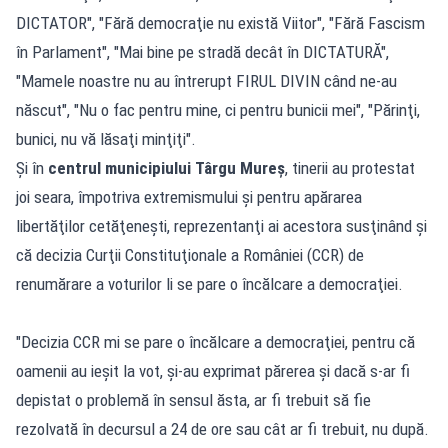
DICTATOR", "Fără democraţie nu există Viitor", "Fără Fascism
în Parlament", "Mai bine pe stradă decât în DICTATURĂ",
"Mamele noastre nu au întrerupt FIRUL DIVIN când ne-au
născut", "Nu o fac pentru mine, ci pentru bunicii mei", "Părinţi,
bunici, nu vă lăsaţi minţiţi".
Și în
centrul municipiului Târgu Mureş
, tinerii au protestat
joi seara, împotriva extremismului şi pentru apărarea
libertăţilor cetăţeneşti, reprezentanţi ai acestora susţinând şi
că decizia Curţii Constituţionale a României (CCR) de
renumărare a voturilor li se pare o încălcare a democraţiei.
"Decizia CCR mi se pare o încălcare a democraţiei, pentru că
oamenii au ieşit la vot, şi-au exprimat părerea şi dacă s-ar fi
depistat o problemă în sensul ăsta, ar fi trebuit să fie
rezolvată în decursul a 24 de ore sau cât ar fi trebuit, nu după.