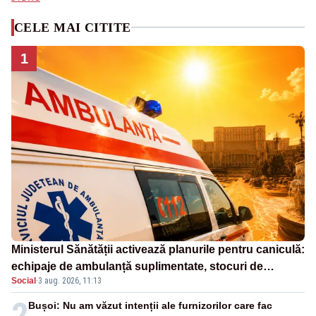
CELE MAI CITITE
1
Ministerul Sănătății activează planurile pentru caniculă:
echipaje de ambulanță suplimentate, stocuri de
Social
·
3 aug. 2026, 11:13
medicamente verificate și puncte de apă în spațiile
publice
2
Bușoi: Nu am văzut intenții ale furnizorilor care fac