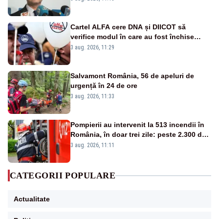
Cartel ALFA cere DNA și DIICOT să
verifice modul în care au fost închise
centralele pe cărbune
3 aug. 2026, 11:29
Salvamont România, 56 de apeluri de
urgență în 24 de ore
3 aug. 2026, 11:33
Pompierii au intervenit la 513 incendii în
România, în doar trei zile: peste 2.300 de
hectare de teren au fost afectate
3 aug. 2026, 11:11
CATEGORII POPULARE
Actualitate