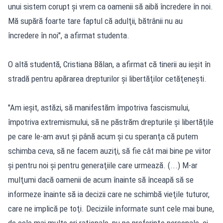
unui sistem corupt şi vrem ca oamenii să aibă încredere în noi.
Mă supără foarte tare faptul că adulţii, bătrânii nu au
încredere în noi", a afirmat studenta.
O altă studentă, Cristiana Bălan, a afirmat că tinerii au ieşit în
stradă pentru apărarea drepturilor şi libertăţilor cetăţeneşti.
"Am ieşit, astăzi, să manifestăm împotriva fascismului,
împotriva extremismului, să ne păstrăm drepturile şi libertăţile
pe care le-am avut şi până acum şi cu speranţa că putem
schimba ceva, să ne facem auziţi, să fie cât mai bine pe viitor
şi pentru noi şi pentru generaţiile care urmează. (...) M-ar
mulţumi dacă oamenii de acum înainte să înceapă să se
informeze înainte să ia decizii care ne schimbă vieţile tuturor,
care ne implică pe toţi. Deciziile informate sunt cele mai bune,
de cele mai multe ori raţionale, nu pe preferinţe personale, ci