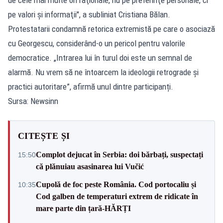
pe valori şi informaţii", a subliniat Cristiana Bălan.
Protestatarii condamnă retorica extremistă pe care o asociază
cu Georgescu, considerând-o un pericol pentru valorile
democratice. „Intrarea lui în turul doi este un semnal de
alarmă. Nu vrem să ne întoarcem la ideologii retrograde și
practici autoritare”, afirmă unul dintre participanți.
Sursa: Newsinn
CITEȘTE ȘI
Complot dejucat în Serbia: doi bărbați, suspectați
15:50
că plănuiau asasinarea lui Vučić
Cupolă de foc peste România. Cod portocaliu și
10:35
Cod galben de temperaturi extrem de ridicate în
mare parte din țară-HĂRȚI