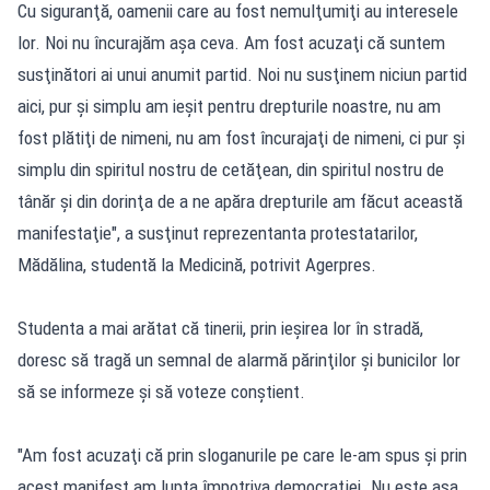
Cu siguranţă, oamenii care au fost nemulţumiţi au interesele
lor. Noi nu încurajăm aşa ceva. Am fost acuzaţi că suntem
susţinători ai unui anumit partid. Noi nu susţinem niciun partid
aici, pur şi simplu am ieşit pentru drepturile noastre, nu am
fost plătiţi de nimeni, nu am fost încurajaţi de nimeni, ci pur şi
simplu din spiritul nostru de cetăţean, din spiritul nostru de
tânăr şi din dorinţa de a ne apăra drepturile am făcut această
manifestaţie", a susţinut reprezentanta protestatarilor,
Mădălina, studentă la Medicină, potrivit Agerpres.
Studenta a mai arătat că tinerii, prin ieşirea lor în stradă,
doresc să tragă un semnal de alarmă părinţilor şi bunicilor lor
să se informeze şi să voteze conştient.
"Am fost acuzaţi că prin sloganurile pe care le-am spus şi prin
acest manifest am lupta împotriva democraţiei. Nu este aşa.