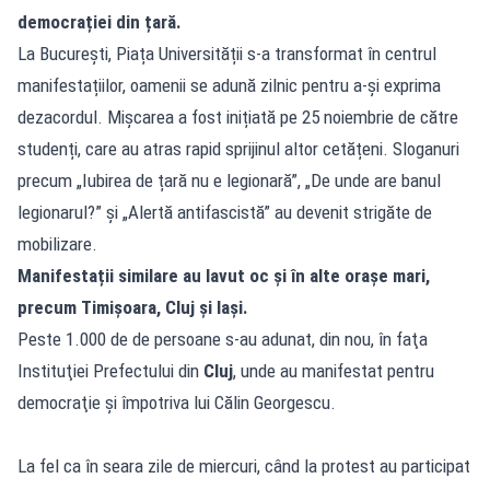
democrației din țară.
La București, Piața Universității s-a transformat în centrul
manifestațiilor, oamenii se adună zilnic pentru a-și exprima
dezacordul. Mișcarea a fost inițiată pe 25 noiembrie de către
studenți, care au atras rapid sprijinul altor cetățeni. Sloganuri
precum „Iubirea de țară nu e legionară”, „De unde are banul
legionarul?” și „Alertă antifascistă” au devenit strigăte de
mobilizare.
Manifestații similare au lavut oc și în alte orașe mari,
precum Timișoara, Cluj și Iași.
Peste 1.000 de de persoane s-au adunat, din nou, în faţa
Instituţiei Prefectului din
Cluj
, unde au manifestat pentru
democraţie şi împotriva lui Călin Georgescu.
La fel ca în seara zile de miercuri, când la protest au participat