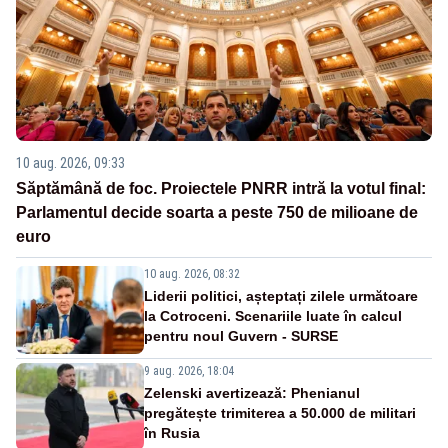
10 aug. 2026, 09:33
Săptămână de foc. Proiectele PNRR intră la votul final:
Parlamentul decide soarta a peste 750 de milioane de
euro
10 aug. 2026, 08:32
Liderii politici, așteptați zilele următoare
la Cotroceni. Scenariile luate în calcul
pentru noul Guvern - SURSE
9 aug. 2026, 18:04
Zelenski avertizează: Phenianul
pregătește trimiterea a 50.000 de militari
în Rusia