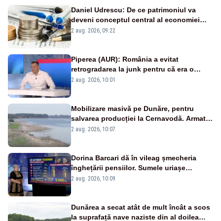
Daniel Udrescu: De ce patrimoniul va
deveni conceptul central al economiei
viitoare?
2 aug. 2026, 09:22
Piperea (AUR): România a evitat
retrogradarea la junk pentru că era o
catastrofă pentru bănci și fondurile de
2 aug. 2026, 10:01
pensii
Mobilizare masivă pe Dunăre, pentru
salvarea producției la Cernavodă. Armata
va detona o stâncă și va devia apa
2 aug. 2026, 10:07
fluviului - IMAGINI AERIENE
Dorina Barcari dă în vileag șmecheria
înghețării pensiilor. Sumele uriașe
pierdute de fiecare român
2 aug. 2026, 10:09
Dunărea a secat atât de mult încât a scos
la suprafață nave naziste din al doilea