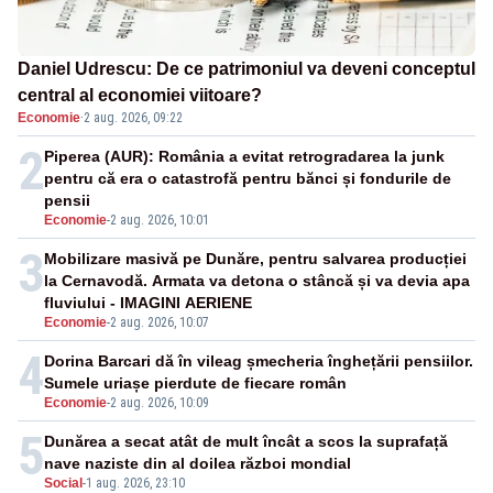
Daniel Udrescu: De ce patrimoniul va deveni conceptul
central al economiei viitoare?
Economie
·
2 aug. 2026, 09:22
2
Piperea (AUR): România a evitat retrogradarea la junk
pentru că era o catastrofă pentru bănci și fondurile de
pensii
Economie
-
2 aug. 2026, 10:01
3
Mobilizare masivă pe Dunăre, pentru salvarea producției
la Cernavodă. Armata va detona o stâncă și va devia apa
fluviului - IMAGINI AERIENE
Economie
-
2 aug. 2026, 10:07
4
Dorina Barcari dă în vileag șmecheria înghețării pensiilor.
Sumele uriașe pierdute de fiecare român
Economie
-
2 aug. 2026, 10:09
5
Dunărea a secat atât de mult încât a scos la suprafață
nave naziste din al doilea război mondial
Social
-
1 aug. 2026, 23:10