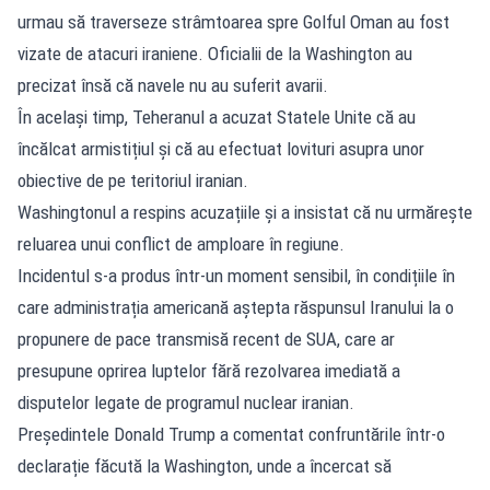
urmau să traverseze strâmtoarea spre Golful Oman au fost
vizate de atacuri iraniene. Oficialii de la Washington au
precizat însă că navele nu au suferit avarii.
În același timp, Teheranul a acuzat Statele Unite că au
încălcat armistițiul și că au efectuat lovituri asupra unor
obiective de pe teritoriul iranian.
Washingtonul a respins acuzațiile și a insistat că nu urmărește
reluarea unui conflict de amploare în regiune.
Incidentul s-a produs într-un moment sensibil, în condițiile în
care administrația americană aștepta răspunsul Iranului la o
propunere de pace transmisă recent de SUA, care ar
presupune oprirea luptelor fără rezolvarea imediată a
disputelor legate de programul nuclear iranian.
Președintele Donald Trump a comentat confruntările într-o
declarație făcută la Washington, unde a încercat să