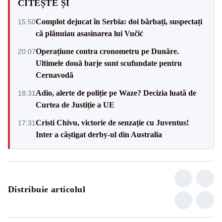
CITEȘTE ȘI
Complot dejucat în Serbia: doi bărbați, suspectați
15:50
că plănuiau asasinarea lui Vučić
Operațiune contra cronometru pe Dunăre.
20:07
Ultimele două barje sunt scufundate pentru
Cernavodă
Adio, alerte de poliție pe Waze? Decizia luată de
18:31
Curtea de Justiție a UE
Cristi Chivu, victorie de senzație cu Juventus!
17:31
Inter a câștigat derby-ul din Australia
Distribuie articolul