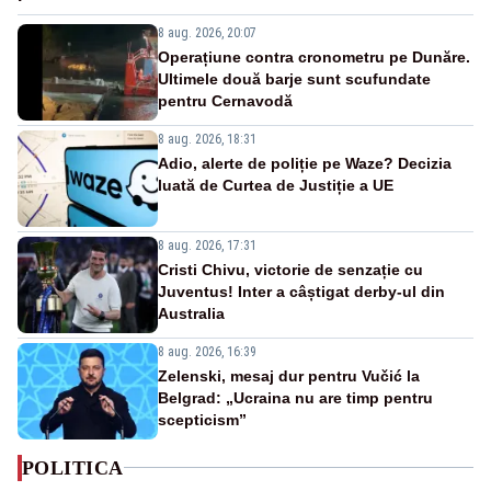
8 aug. 2026, 20:07
Operațiune contra cronometru pe Dunăre.
Ultimele două barje sunt scufundate
pentru Cernavodă
8 aug. 2026, 18:31
Adio, alerte de poliție pe Waze? Decizia
luată de Curtea de Justiție a UE
8 aug. 2026, 17:31
Cristi Chivu, victorie de senzație cu
Juventus! Inter a câștigat derby-ul din
Australia
8 aug. 2026, 16:39
Zelenski, mesaj dur pentru Vučić la
Belgrad: „Ucraina nu are timp pentru
scepticism”
POLITICA