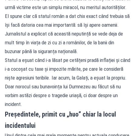
urmă victime este un simplu miracol, nu meritul autorităților.
El spune clar că statul român a dat chix exact când trebuia să
își facă datoria cea mai importantă: să își apere oamenii.
Jurnalistul a explicat că această neputință se vede deja de
mult timp în viața de zi cu zi a românilor, de la banii din
buzunar până la siguranța națională.
Statul a eșuat când i-a lăsat pe cetățeni pradă inflației și când
i-a cocoșat cu taxe și impozite mărite, pe care le consideră
niște agresiuni teribile. Iar acum, la Galați, a eșuat la propriu.
Doar norocul sau bunavoința lui Dumnezeu au făcut să nu
vorbim astăzi despre o tragedie uriașă, ci doar despre un
incident.
Președintele, primit cu „huo” chiar la locul
incidentului
Unul dintre cele mai grele momente pentru actuala conducere