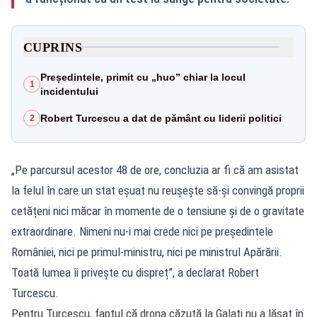
CUPRINS
Președintele, primit cu „huo” chiar la locul
1
incidentului
Robert Turcescu a dat de pământ cu liderii politici
2
„Pe parcursul acestor 48 de ore, concluzia ar fi că am asistat
la felul în care un stat eșuat nu reușește să-și convingă proprii
cetățeni nici măcar în momente de o tensiune și de o gravitate
extraordinare. Nimeni nu-i mai crede nici pe președintele
României, nici pe primul-ministru, nici pe ministrul Apărării.
Toată lumea îi privește cu dispreț”, a declarat Robert
Turcescu.
Pentru Turcescu, faptul că drona căzută la Galați nu a lăsat în