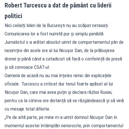
Robert Turcescu a dat de pământ cu liderii
politici
Nici ceilalți lideri de la București nu au scăpat netaxați.
Comunicarea lor a fost numită pur și simplu penibilă.
Jurnalistul s-a arătat absolut uimit de comportamentul plin de
nesimțire din acele ore al lui Nicușor Dan, de la prăbușirea
dronei și până când a catadicsit să facă o conferință de presă
și să convoace CSAT-ul.
Oamenii de acasă nu au mai înțeles nimic din explicațiile
oficiale. Turcescu a criticat dur tonul foarte apăsat al lui
Nicușor Dan, care mai avea puțin și declara război Rusiei,
pentru ca la câteva ore distanță să se răzgândească și să vină
cu mesaje total diferite.
„Pe de altă parte, pe mine m-a uimit domnul Nicușor Dan în
momentul acestei întâmplări nenorocite, prin comportamentul