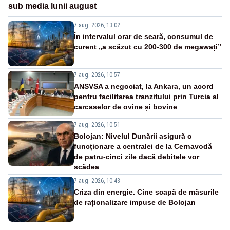
sub media lunii august
7 aug. 2026, 13:02
În intervalul orar de seară, consumul de
curent „a scăzut cu 200-300 de megawați”
7 aug. 2026, 10:57
ANSVSA a negociat, la Ankara, un acord
pentru facilitarea tranzitului prin Turcia al
carcaselor de ovine și bovine
7 aug. 2026, 10:51
Bolojan: Nivelul Dunării asigură o
funcționare a centralei de la Cernavodă
de patru-cinci zile dacă debitele vor
scădea
7 aug. 2026, 10:43
Criza din energie. Cine scapă de măsurile
de raționalizare impuse de Bolojan