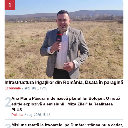
1
Infrastructura irigațiilor din România, lăsată în paragină
Economie
·
2 aug. 2026, 15:38
2
Ana Maria Păcuraru demască planul lui Bolojan. O nouă
ediție explozivă a emisiunii „Miza Zilei” la Realitatea
PLUS
Politica
-
2 aug. 2026, 15:42
Misiune ratată la Izvoarele, pe Dunăre: stânca nu a cedat,