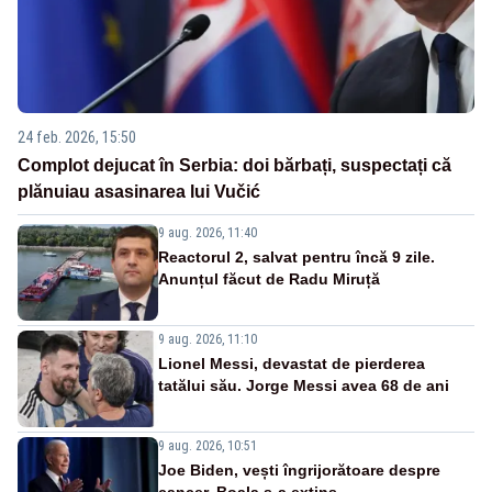
24 feb. 2026, 15:50
Complot dejucat în Serbia: doi bărbați, suspectați că
plănuiau asasinarea lui Vučić
9 aug. 2026, 11:40
Reactorul 2, salvat pentru încă 9 zile.
Anunțul făcut de Radu Miruță
9 aug. 2026, 11:10
Lionel Messi, devastat de pierderea
tatălui său. Jorge Messi avea 68 de ani
9 aug. 2026, 10:51
Joe Biden, vești îngrijorătoare despre
cancer. Boala s-a extins