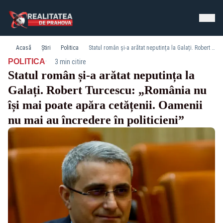
Acasă
Știri
Politica
Statul român și-a arătat neputința la Galați. Robert Turcescu: „România nu își mai poate apăra cetățenii. Oamenii nu mai au încredere în politicieni”
·
POLITICA
3 min citire
Statul român și-a arătat neputința la
Galați. Robert Turcescu: „România nu
își mai poate apăra cetățenii. Oamenii
nu mai au încredere în politicieni”