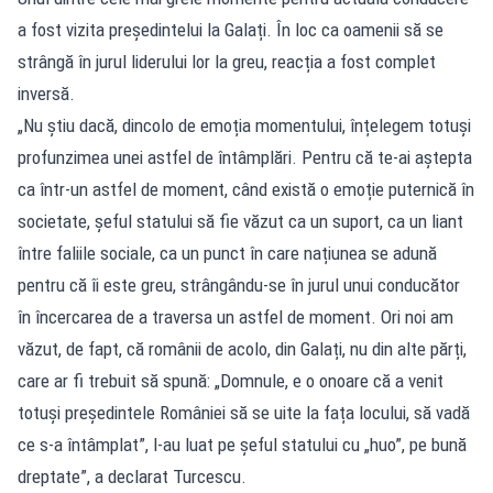
a fost vizita președintelui la Galați. În loc ca oamenii să se
strângă în jurul liderului lor la greu, reacția a fost complet
inversă.
„Nu știu dacă, dincolo de emoția momentului, înțelegem totuși
profunzimea unei astfel de întâmplări. Pentru că te-ai aștepta
ca într-un astfel de moment, când există o emoție puternică în
societate, șeful statului să fie văzut ca un suport, ca un liant
între faliile sociale, ca un punct în care națiunea se adună
pentru că îi este greu, strângându-se în jurul unui conducător
în încercarea de a traversa un astfel de moment. Ori noi am
văzut, de fapt, că românii de acolo, din Galați, nu din alte părți,
care ar fi trebuit să spună: „Domnule, e o onoare că a venit
totuși președintele României să se uite la fața locului, să vadă
ce s-a întâmplat”, l-au luat pe șeful statului cu „huo”, pe bună
dreptate”, a declarat Turcescu.