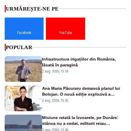
URMĂREȘTE-NE PE
Facebook
YouTube
POPULAR
Infrastructura irigațiilor din România,
lăsată în paragină
2 aug. 2026, 15:38
Ana Maria Păcuraru demască planul lui
Bolojan. O nouă ediție explozivă a
emisiunii „Miza Zilei” la Realitatea PLUS
2 aug. 2026, 15:42
Misiune ratată la Izvoarele, pe Dunăre:
stânca nu a cedat, militarii reiau
detonările luni – VIDEO
2 aug. 2026, 15:48