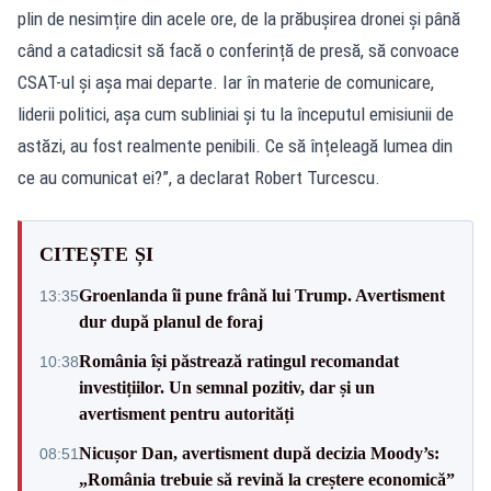
plin de nesimțire din acele ore, de la prăbușirea dronei și până
când a catadicsit să facă o conferință de presă, să convoace
CSAT-ul și așa mai departe. Iar în materie de comunicare,
liderii politici, așa cum subliniai și tu la începutul emisiunii de
astăzi, au fost realmente penibili. Ce să înțeleagă lumea din
ce au comunicat ei?”, a declarat Robert Turcescu.
CITEȘTE ȘI
Groenlanda îi pune frână lui Trump. Avertisment
13:35
dur după planul de foraj
România își păstrează ratingul recomandat
10:38
investițiilor. Un semnal pozitiv, dar și un
avertisment pentru autorități
Nicușor Dan, avertisment după decizia Moody’s:
08:51
„România trebuie să revină la creștere economică”