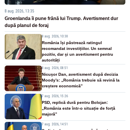
8 aug. 2026, 13:35
Groenlanda îi pune frână lui Trump. Avertisment dur
după planul de foraj
8 aug. 2026, 10:38
România își păstrează ratingul
recomandat investițiilor. Un semnal
pozitiv, dar și un avertisment pentru
autorități
8 aug. 2026, 08:51
Nicușor Dan, avertisment după decizia
Moody’s: „România trebuie să revină la
creștere economică”
7 aug. 2026, 15:26
PSD, replică dură pentru Bolojan:
„România este într-o situație de forță
majoră”
7 aug. 2026, 14:51