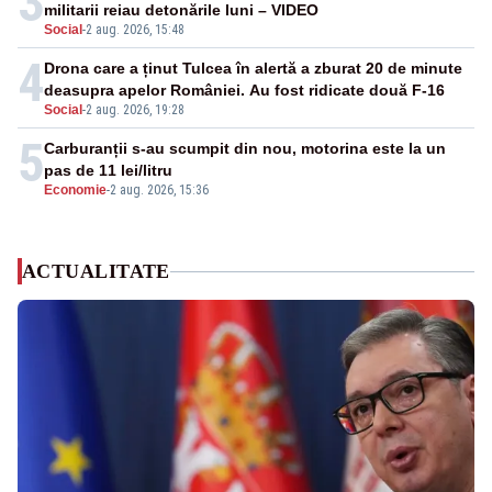
3
militarii reiau detonările luni – VIDEO
Social
-
2 aug. 2026, 15:48
4
Drona care a ținut Tulcea în alertă a zburat 20 de minute
deasupra apelor României. Au fost ridicate două F-16
Social
-
2 aug. 2026, 19:28
5
Carburanții s-au scumpit din nou, motorina este la un
pas de 11 lei/litru
Economie
-
2 aug. 2026, 15:36
ACTUALITATE