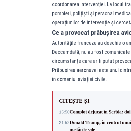
coordonarea intervenției. La locul t
pompieri, polițiști și personal medica
operațiunilor de intervenție și cercet
Ce a provocat prăbușirea avio
Autoritățile franceze au deschis o an
Deocamdată, nu au fost comunicate in
circumstanțe care ar fi putut provoc
Prăbușirea aeronavei este unul dintr
în domeniul aviației civile.
CITEȘTE ȘI
Complot dejucat în Serbia: doi 
15:50
Donald Trump, în centrul unui n
21:52
postările sale