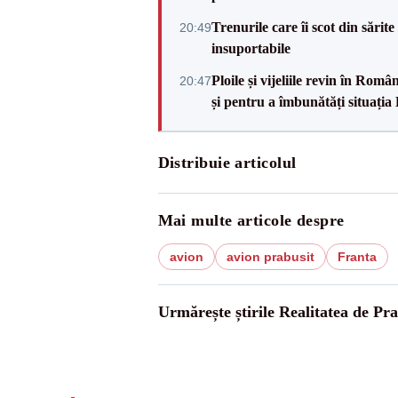
Trenurile care îi scot din sărit
20:49
insuportabile
Ploile și vijeliile revin în Ro
20:47
și pentru a îmbunătăți situația
Distribuie articolul
Mai multe articole despre
avion
avion prabusit
Franta
Urmărește știrile Realitatea de Pr