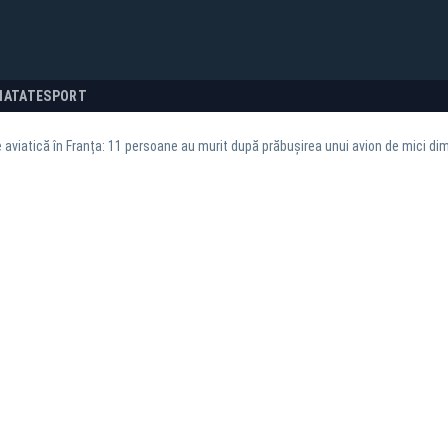
NATATE
SPORT
 aviatică în Franța: 11 persoane au murit după prăbușirea unui avion de mici di