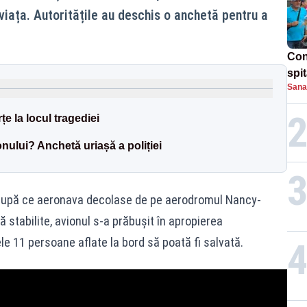
viața. Autoritățile au deschis o anchetă pentru a
Con
spi
Sana
e la locul tragediei
nului? Anchetă uriașă a poliției
 după ce aeronava decolase de pe aerodromul Nancy-
 stabilite, avionul s-a prăbușit în apropierea
le 11 persoane aflate la bord să poată fi salvată.