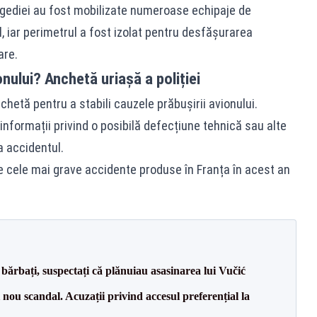
ragediei au fost mobilizate numeroase echipaje de
l, iar perimetrul a fost izolat pentru desfășurarea
are.
nului? Anchetă uriașă a poliției
chetă pentru a stabili cauzele prăbușirii avionului.
formații privind o posibilă defecțiune tehnică sau alte
a accidentul.
e cele mai grave accidente produse în Franța în acest an
bărbați, suspectați că plănuiau asasinarea lui Vučić
ou scandal. Acuzații privind accesul preferențial la