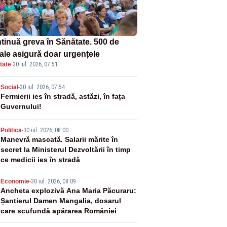
tinuă greva în Sănătate. 500 de
tale asigură doar urgențele
tate
·
30 iul. 2026, 07:51
2
Social
-
30 iul. 2026, 07:54
Fermierii ies în stradă, astăzi, în fața
Guvernului!
3
Politica
-
30 iul. 2026, 08:00
Manevră mascată. Salarii mărite în
secret la Ministerul Dezvoltării în timp
ce medicii ies în stradă
4
Economie
-
30 iul. 2026, 08:09
Ancheta explozivă Ana Maria Păcuraru:
Șantierul Damen Mangalia, dosarul
care scufundă apărarea României