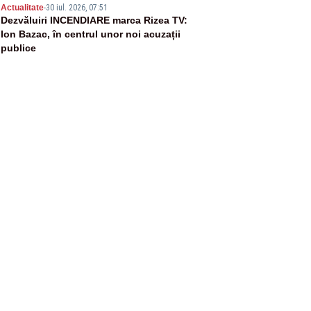
5
Actualitate
-
30 iul. 2026, 07:51
Dezvăluiri INCENDIARE marca Rizea TV:
Ion Bazac, în centrul unor noi acuzații
publice