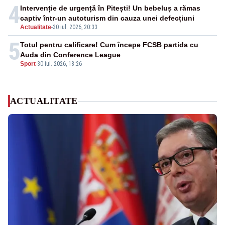
4
Intervenție de urgență în Pitești! Un bebeluș a rămas
captiv într-un autoturism din cauza unei defecțiuni
Actualitate
-
30 iul. 2026, 20:33
5
Totul pentru calificare! Cum începe FCSB partida cu
Auda din Conference League
Sport
-
30 iul. 2026, 18:26
ACTUALITATE