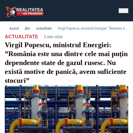
Acasă
Știri
Actualitate
Virgil Popescu, ministrul Energiei: ”România este una dintre cele mai puţin dependente state de gazul rusesc. Nu există motive de panică, avem suficiente stocuri”
·
ACTUALITATE
2 min citire
Virgil Popescu, ministrul Energiei:
”România este una dintre cele mai puţin
dependente state de gazul rusesc. Nu
există motive de panică, avem suficiente
stocuri”