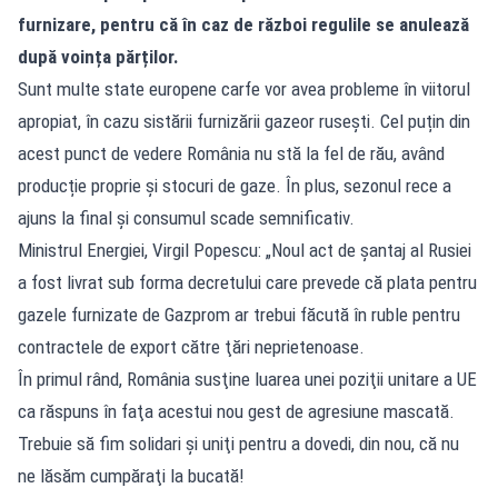
furnizare, pentru că în caz de război regulile se anulează
după voința părților.
Sunt multe state europene carfe vor avea probleme în viitorul
apropiat, în cazu sistării furnizării gazeor rusești. Cel puțin din
acest punct de vedere România nu stă la fel de rău, având
producție proprie și stocuri de gaze. În plus, sezonul rece a
ajuns la final și consumul scade semnificativ.
Ministrul Energiei, Virgil Popescu: „Noul act de şantaj al Rusiei
a fost livrat sub forma decretului care prevede că plata pentru
gazele furnizate de Gazprom ar trebui făcută în ruble pentru
contractele de export către ţări neprietenoase.
În primul rând, România susţine luarea unei poziţii unitare a UE
ca răspuns în faţa acestui nou gest de agresiune mascată.
Trebuie să fim solidari şi uniţi pentru a dovedi, din nou, că nu
ne lăsăm cumpăraţi la bucată!