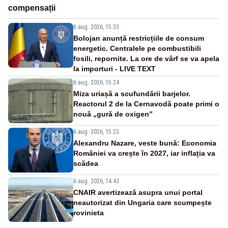
compensații
6 aug. 2026, 15:33
Bolojan anunță restricțiile de consum
energetic. Centralele pe combustibili
fosili, repornite. La ore de vârf se va apela
la importuri - LIVE TEXT
6 aug. 2026, 15:24
Miza uriașă a scufundării barjelor.
Reactorul 2 de la Cernavodă poate primi o
nouă „gură de oxigen”
6 aug. 2026, 15:23
Alexandru Nazare, veste bună: Economia
României va crește în 2027, iar inflația va
scădea
6 aug. 2026, 14:43
CNAIR avertizează asupra unui portal
neautorizat din Ungaria care scumpește
rovinieta