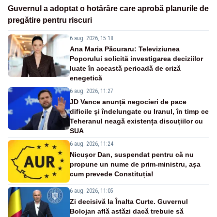
Guvernul a adoptat o hotărâre care aprobă planurile de
pregătire pentru riscuri
6 aug. 2026, 15:18
Ana Maria Păcuraru: Televiziunea
Poporului solicită investigarea deciziilor
luate în această perioadă de criză
enegetică
6 aug. 2026, 11:27
JD Vance anunță negocieri de pace
dificile și îndelungate cu Iranul, în timp ce
Teheranul neagă existența discuțiilor cu
SUA
6 aug. 2026, 11:24
Nicușor Dan, suspendat pentru că nu
propune un nume de prim-ministru, așa
cum prevede Constituția!
6 aug. 2026, 11:05
Zi decisivă la Înalta Curte. Guvernul
Bolojan află astăzi dacă trebuie să