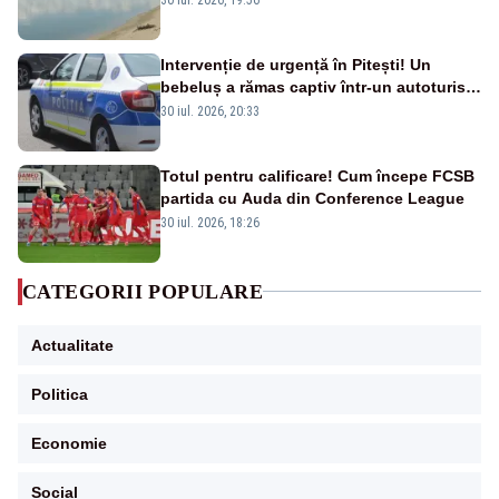
Intervenție de urgență în Pitești! Un
bebeluș a rămas captiv într-un autoturism
din cauza unei defecțiuni
30 iul. 2026, 20:33
Totul pentru calificare! Cum începe FCSB
partida cu Auda din Conference League
30 iul. 2026, 18:26
CATEGORII POPULARE
Actualitate
Politica
Economie
Social