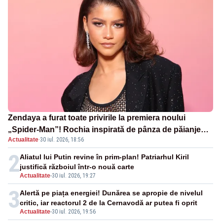
Zendaya a furat toate privirile la premiera noului
„Spider-Man”! Rochia inspirată de pânza de păianjen a
Actualitate
·
30 iul. 2026, 18:56
făcut senzație
2
Aliatul lui Putin revine în prim-plan! Patriarhul Kiril
justifică războiul într-o nouă carte
Actualitate
-
30 iul. 2026, 19:27
3
Alertă pe piața energiei! Dunărea se apropie de nivelul
critic, iar reactorul 2 de la Cernavodă ar putea fi oprit
Actualitate
-
30 iul. 2026, 19:56