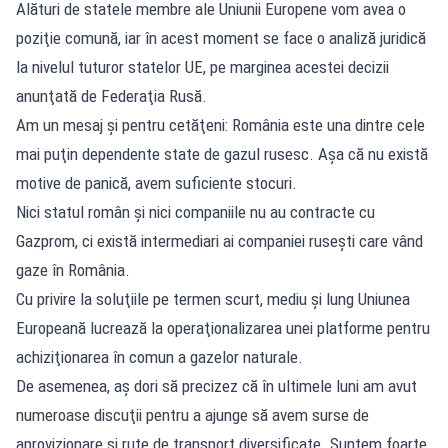
Alături de statele membre ale Uniunii Europene vom avea o
poziţie comună, iar în acest moment se face o analiză juridică
la nivelul tuturor statelor UE, pe marginea acestei decizii
anunţată de Federaţia Rusă.
Am un mesaj şi pentru cetăţeni: România este una dintre cele
mai puţin dependente state de gazul rusesc. Aşa că nu există
motive de panică, avem suficiente stocuri.
Nici statul român şi nici companiile nu au contracte cu
Gazprom, ci există intermediari ai companiei ruseşti care vând
gaze în România.
Cu privire la soluţiile pe termen scurt, mediu şi lung Uniunea
Europeană lucrează la operaţionalizarea unei platforme pentru
achiziţionarea în comun a gazelor naturale.
De asemenea, aş dori să precizez că în ultimele luni am avut
numeroase discuţii pentru a ajunge să avem surse de
aprovizionare şi rute de transport diversificate. Suntem foarte