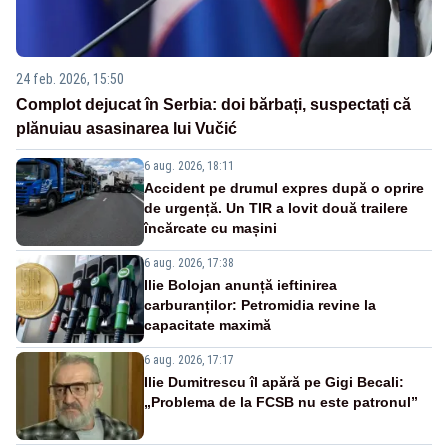
24 feb. 2026, 15:50
Complot dejucat în Serbia: doi bărbați, suspectați că
plănuiau asasinarea lui Vučić
6 aug. 2026, 18:11
Accident pe drumul expres după o oprire
de urgență. Un TIR a lovit două trailere
încărcate cu mașini
6 aug. 2026, 17:38
Ilie Bolojan anunță ieftinirea
carburanților: Petromidia revine la
capacitate maximă
6 aug. 2026, 17:17
Ilie Dumitrescu îl apără pe Gigi Becali:
„Problema de la FCSB nu este patronul”