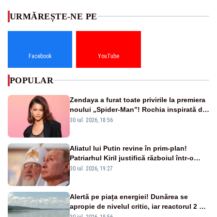
URMĂREȘTE-NE PE
Facebook
YouTube
POPULAR
Zendaya a furat toate privirile la premiera
noului „Spider-Man”! Rochia inspirată de
pânza de păianjen a făcut senzație
30 iul. 2026, 18:56
Aliatul lui Putin revine în prim-plan!
Patriarhul Kiril justifică războiul într-o
nouă carte
30 iul. 2026, 19:27
Alertă pe piața energiei! Dunărea se
apropie de nivelul critic, iar reactorul 2 de
la Cernavodă ar putea fi oprit
30 iul. 2026, 19:56