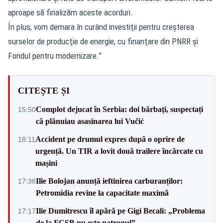
aproape să finalizăm aceste acorduri.
În plus, vom demara în curând investiţii pentru creşterea
surselor de producţie de energie, cu finanţare din PNRR şi
Fondul pentru modernizare.”
CITEȘTE ȘI
Complot dejucat în Serbia: doi bărbați, suspectați
15:50
că plănuiau asasinarea lui Vučić
Accident pe drumul expres după o oprire de
18:11
urgență. Un TIR a lovit două trailere încărcate cu
mașini
Ilie Bolojan anunță ieftinirea carburanților:
17:38
Petromidia revine la capacitate maximă
Ilie Dumitrescu îl apără pe Gigi Becali: „Problema
17:17
de la FCSB nu este patronul”