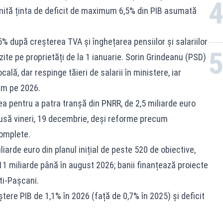
ită ținta de deficit de maximum 6,5% din PIB asumată
5% după creșterea TVA și înghețarea pensiilor și salariilor
zite pe proprietăți de la 1 ianuarie. Sorin Grindeanu (PSD)
lă, dar respinge tăieri de salarii în ministere, iar
im pe 2026.​
ea pentru a patra tranșă din PNRR, de 2,5 miliarde euro
epusă vineri, 19 decembrie, deși reforme precum
omplete.
iarde euro din planul inițial de peste 520 de obiective,
1 miliarde până în august 2026; banii finanțează proiecte
ti-Pașcani.
re PIB de 1,1% în 2026 (față de 0,7% în 2025) și deficit