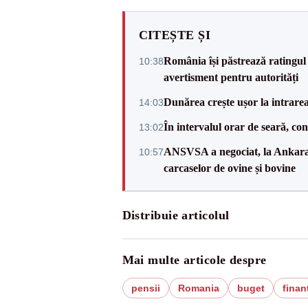
CITEȘTE ȘI
România își păstrează ratingul 
10:38
avertisment pentru autorități
Dunărea crește ușor la intrare
14:03
În intervalul orar de seară, c
13:02
ANSVSA a negociat, la Ankara, 
10:57
carcaselor de ovine și bovine
Distribuie articolul
Mai multe articole despre
pensii
Romania
buget
finan