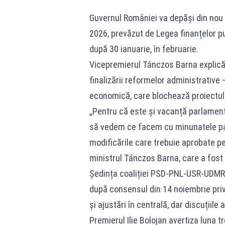
Guvernul României va depăși din nou 
2026, prevăzut de Legea finanțelor pu
după 30 ianuarie, în februarie.
Vicepremierul Tánczos Barna explică 
finalizării reformelor administrative
economică, care blochează proiectul 
„Pentru că este și vacanță parlament
să vedem ce facem cu minunatele pac
modificările care trebuie aprobate pe
ministrul Tánczos Barna, care a fost 
Ședința coaliției PSD-PNL-USR-UDMR d
după consensul din 14 noiembrie priv
și ajustări în centrală, dar discuțiile 
Premierul Ilie Bolojan avertiza luna 