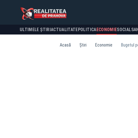
ULTIMELE ȘTIRI
ACTUALITATE
POLITICA
ECONOMIE
SOCIAL
SA
Acasă
Știri
Economie
Bugetul p