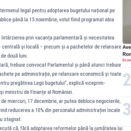
termenul legal pentru adoptarea bugetului național pe
blice până la 15 noiembrie, votul fiind programat abia
întârzierea prin vacanța parlamentară și necesitatea
 – centrală și locală – precum și a pachetelor de relansare
Ave
Rom
de două luni.
Econ
să 
ară, trebuie convocat Parlamentul și până atunci trebuie
în 4
hete pe administrație, pe relansare economică și toate
ntru pregătirea Legii bugetului”, explică viceprim-
și ministru de Finanțe al României.
e miercuri, 17 decembrie, ar putea debloca negocierile,
ind reducerea a 10% din personalul administrației locale
au stagnat.​
trecută că, fără adoptarea reformelor până la jumătatea lui