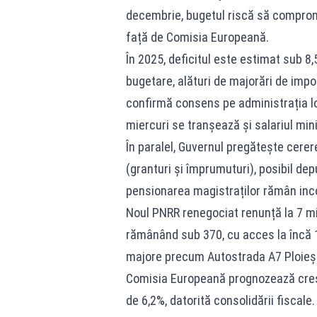
decembrie, bugetul riscă să comprom
față de Comisia Europeană.
În 2025, deficitul este estimat sub 8,
bugetare, alături de majorări de impo
confirmă consens pe administrația loca
miercuri se tranșează și salariul min
În paralel, Guvernul pregătește cerer
(granturi și împrumuturi), posibil d
pensionarea magistraților rămân inc
Noul PNRR renegociat renunță la 7 mil
rămânând sub 370, cu acces la încă 1
majore precum Autostrada A7 Ploieș
Comisia Europeană prognozează crește
de 6,2%, datorită consolidării fiscale.