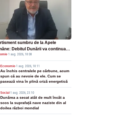
rtisment sumbru de la Apele
âne: Debitul Dunării va continua
omie
·
1 aug. 2026, 18:08
scadă. Cernavodă s-ar putea închide
 zile
2
Economie
-
1 aug. 2026, 18:11
Au închis centralele pe cărbune, acum
spun că au nevoie de ele. Cum se
pasează vina în plină criză energetică
3
Social
-
1 aug. 2026, 23:10
Dunărea a secat atât de mult încât a
scos la suprafață nave naziste din al
doilea război mondial