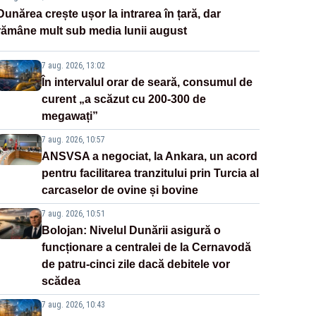
Dunărea crește ușor la intrarea în țară, dar
rămâne mult sub media lunii august
7 aug. 2026, 13:02
În intervalul orar de seară, consumul de
curent „a scăzut cu 200-300 de
megawați”
7 aug. 2026, 10:57
ANSVSA a negociat, la Ankara, un acord
pentru facilitarea tranzitului prin Turcia al
carcaselor de ovine și bovine
7 aug. 2026, 10:51
Bolojan: Nivelul Dunării asigură o
funcționare a centralei de la Cernavodă
de patru-cinci zile dacă debitele vor
scădea
7 aug. 2026, 10:43