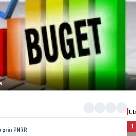
ie
CE
1
o prin PNRR