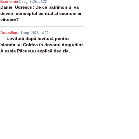
4
Economie
-
2 aug. 2026, 09:22
Daniel Udrescu: De ce patrimoniul va
deveni conceptul central al economiei
viitoare?
5
Actualitate
-
1 aug. 2026, 14:39
Lovitură după lovitură pentru
blonda lui Coldea în dosarul drogurilor.
Alessia Păcuraru explică decizia
magistraților