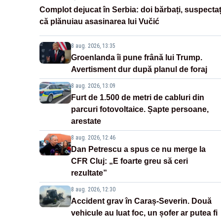
Complot dejucat în Serbia: doi bărbați, suspectaț
că plănuiau asasinarea lui Vučić
8 aug. 2026, 13:35
Groenlanda îi pune frână lui Trump.
Avertisment dur după planul de foraj
8 aug. 2026, 13:09
Furt de 1.500 de metri de cabluri din
parcuri fotovoltaice. Șapte persoane,
arestate
8 aug. 2026, 12:46
Dan Petrescu a spus ce nu merge la
CFR Cluj: „E foarte greu să ceri
rezultate”
8 aug. 2026, 12:30
Accident grav în Caraș-Severin. Două
vehicule au luat foc, un șofer ar putea fi