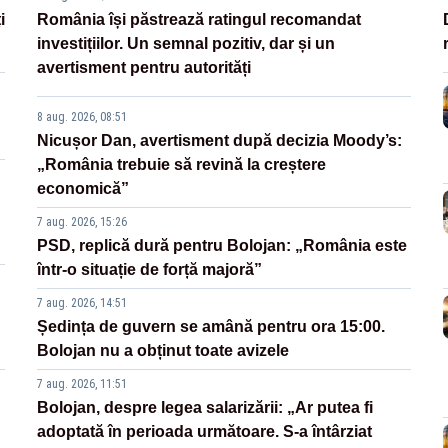
i
România își păstrează ratingul recomandat
investițiilor. Un semnal pozitiv, dar și un
avertisment pentru autorități
8 aug. 2026, 08:51
Nicușor Dan, avertisment după decizia Moody’s:
„România trebuie să revină la creștere
economică”
7 aug. 2026, 15:26
PSD, replică dură pentru Bolojan: „România este
într-o situație de forță majoră”
7 aug. 2026, 14:51
Ședința de guvern se amână pentru ora 15:00.
Bolojan nu a obținut toate avizele
7 aug. 2026, 11:51
Bolojan, despre legea salarizării: „Ar putea fi
adoptată în perioada următoare. S-a întârziat