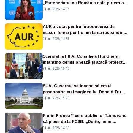
„Parteneriatul cu România este puternic
și prețuit”
31 iul. 2026, 14:37
AUR a votat pentru introducerea de
măsuri ferme pentru limitarea răspândirii
virusului pestei porcine africane
31 iul. 2026, 14:55
Scandal la FIFA! Consilierul lui Gianni
Infantino demisionează și atacă proiectul
privind investitorii străini
31 iul. 2026, 15:10
SUA: Guvernul va începe să emită
paşapoarte cu imaginea lui Donald Trump
începând cu 8 august
31 iul. 2026, 15:20
Florin Prunea îi cere public lui Târnovanu
să plece de la FCSB: „Du-te, nene,
învârtindu-te!”
31 iul. 2026, 14:10