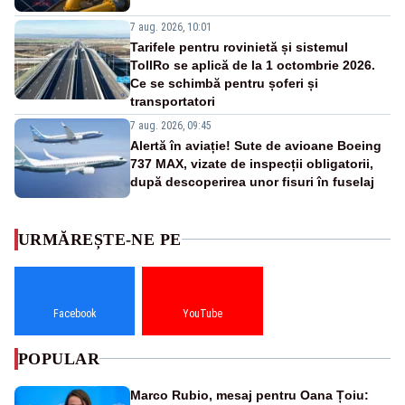
7 aug. 2026, 10:01
Tarifele pentru rovinietă și sistemul
TollRo se aplică de la 1 octombrie 2026.
Ce se schimbă pentru șoferi și
transportatori
7 aug. 2026, 09:45
Alertă în aviație! Sute de avioane Boeing
737 MAX, vizate de inspecții obligatorii,
după descoperirea unor fisuri în fuselaj
URMĂREȘTE-NE PE
Facebook
YouTube
POPULAR
Marco Rubio, mesaj pentru Oana Țoiu: