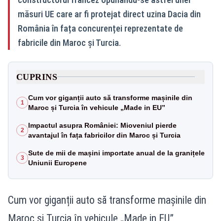
măsuri UE care ar fi protejat direct uzina Dacia din
România în fața concurenței reprezentate de
fabricile din Maroc și Turcia.
CUPRINS
Cum vor giganții auto să transforme mașinile din
1
Maroc și Turcia în vehicule „Made in EU”
Impactul asupra României: Mioveniul pierde
2
avantajul în fața fabricilor din Maroc și Turcia
Sute de mii de mașini importate anual de la granițele
3
Uniunii Europene
Cum vor giganții auto să transforme mașinile din
Maroc și Turcia în vehicule „Made in EU”