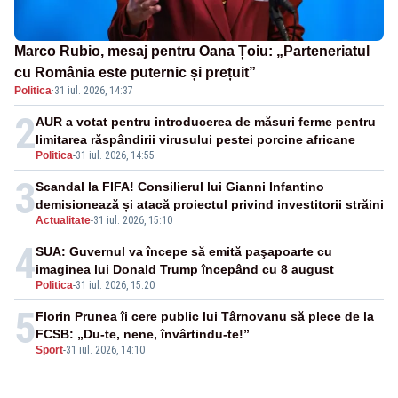
Marco Rubio, mesaj pentru Oana Țoiu: „Parteneriatul
cu România este puternic și prețuit”
Politica
·
31 iul. 2026, 14:37
2
AUR a votat pentru introducerea de măsuri ferme pentru
limitarea răspândirii virusului pestei porcine africane
Politica
-
31 iul. 2026, 14:55
3
Scandal la FIFA! Consilierul lui Gianni Infantino
demisionează și atacă proiectul privind investitorii străini
Actualitate
-
31 iul. 2026, 15:10
4
SUA: Guvernul va începe să emită paşapoarte cu
imaginea lui Donald Trump începând cu 8 august
Politica
-
31 iul. 2026, 15:20
5
Florin Prunea îi cere public lui Târnovanu să plece de la
FCSB: „Du-te, nene, învârtindu-te!”
Sport
-
31 iul. 2026, 14:10