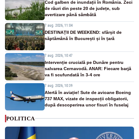
Cod galben de inundații în România. Zeci
de râuri din peste 20 de județe, sub
avertizare până sâmbătă
7 aug. 2026, 11:04
DESTINAȚII DE WEEKEND: sfârșit de
săptămână în București și în țară
7 aug. 2026, 10:47
Intervenție crucială pe Dunăre pentru
salvarea Cernavodă. ANAR: Fiecare barjă
va fi scufundată în 3-4 ore
7 aug. 2026, 10:39
Alertă în aviație! Sute de avioane Boeing
737 MAX, vizate de inspecții obligatorii,
după descoperirea unor fisuri în fuselaj
POLITICA