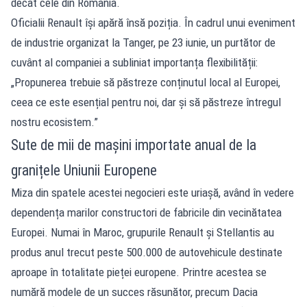
decât cele din România.
Oficialii Renault își apără însă poziția. În cadrul unui eveniment
de industrie organizat la Tanger, pe 23 iunie, un purtător de
cuvânt al companiei a subliniat importanța flexibilității:
„Propunerea trebuie să păstreze conținutul local al Europei,
ceea ce este esențial pentru noi, dar și să păstreze întregul
nostru ecosistem.”
Sute de mii de mașini importate anual de la
granițele Uniunii Europene
Miza din spatele acestei negocieri este uriașă, având în vedere
dependența marilor constructori de fabricile din vecinătatea
Europei. Numai în Maroc, grupurile Renault și Stellantis au
produs anul trecut peste 500.000 de autovehicule destinate
aproape în totalitate pieței europene. Printre acestea se
numără modele de un succes răsunător, precum Dacia