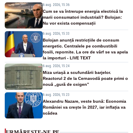
6 aug. 2026, 15:36
Cum se va întrerupe energia electrică la
marii consumatori industriali? Bolojan:
Nu vor exista compensații
6 aug. 2026, 15:33
Bolojan anunță restricțiile de consum
energetic. Centralele pe combustibili
fosili, repornite. La ore de vârf se va apela
la importuri - LIVE TEXT
6 aug. 2026, 15:24
Miza uriașă a scufundării barjelor.
Reactorul 2 de la Cernavodă poate primi o
nouă „gură de oxigen”
6 aug. 2026, 15:23
Alexandru Nazare, veste bună: Economia
României va crește în 2027, iar inflația va
scădea
URMĂREȘTE-NE PE