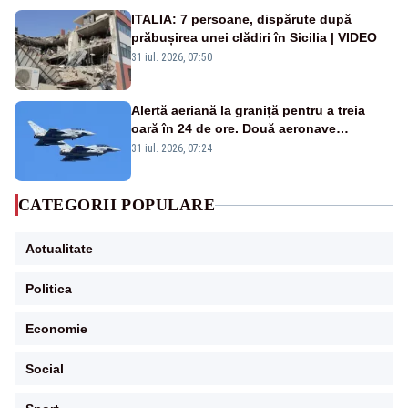
ITALIA: 7 persoane, dispărute după
prăbușirea unei clădiri în Sicilia | VIDEO
31 iul. 2026, 07:50
Alertă aeriană la graniță pentru a treia
oară în 24 de ore. Două aeronave
Eurofighter britanice au fost ridicate de la
31 iul. 2026, 07:24
sol
CATEGORII POPULARE
Actualitate
Politica
Economie
Social