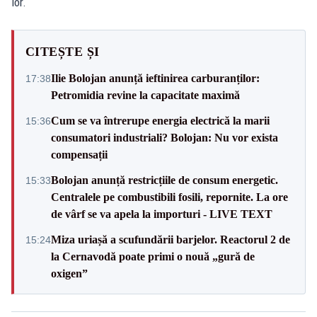
lor.
CITEȘTE ȘI
Ilie Bolojan anunță ieftinirea carburanților:
17:38
Petromidia revine la capacitate maximă
Cum se va întrerupe energia electrică la marii
15:36
consumatori industriali? Bolojan: Nu vor exista
compensații
Bolojan anunță restricțiile de consum energetic.
15:33
Centralele pe combustibili fosili, repornite. La ore
de vârf se va apela la importuri - LIVE TEXT
Miza uriașă a scufundării barjelor. Reactorul 2 de
15:24
la Cernavodă poate primi o nouă „gură de
oxigen”