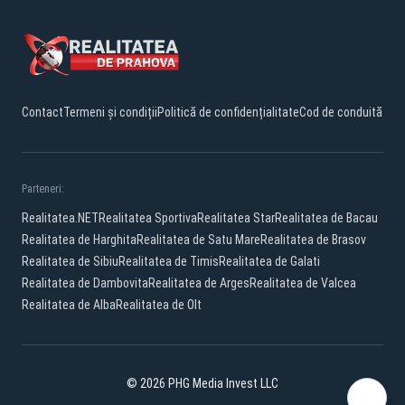
Contact
Termeni și condiții
Politică de confidențialitate
Cod de conduită
Parteneri:
Realitatea.NET
Realitatea Sportiva
Realitatea Star
Realitatea de Bacau
Realitatea de Harghita
Realitatea de Satu Mare
Realitatea de Brasov
Realitatea de Sibiu
Realitatea de Timis
Realitatea de Galati
Realitatea de Dambovita
Realitatea de Arges
Realitatea de Valcea
Realitatea de Alba
Realitatea de Olt
© 2026 PHG Media Invest LLC
Facebook
YouTube