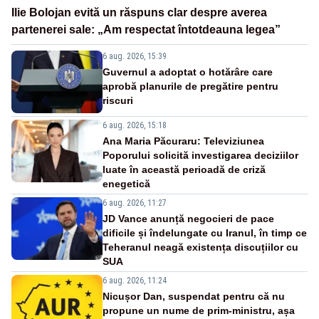
Ilie Bolojan evită un răspuns clar despre averea
partenerei sale: „Am respectat întotdeauna legea”
6 aug. 2026, 15:39
Guvernul a adoptat o hotărâre care
aprobă planurile de pregătire pentru
riscuri
6 aug. 2026, 15:18
Ana Maria Păcuraru: Televiziunea
Poporului solicită investigarea deciziilor
luate în această perioadă de criză
enegetică
6 aug. 2026, 11:27
JD Vance anunță negocieri de pace
dificile și îndelungate cu Iranul, în timp ce
Teheranul neagă existența discuțiilor cu
SUA
6 aug. 2026, 11:24
Nicușor Dan, suspendat pentru că nu
propune un nume de prim-ministru, așa