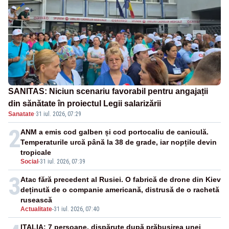
SANITAS: Niciun scenariu favorabil pentru angajații
din sănătate în proiectul Legii salarizării
Sanatate
·
31 iul. 2026, 07:29
2
ANM a emis cod galben și cod portocaliu de caniculă.
Temperaturile urcă până la 38 de grade, iar nopțile devin
tropicale
Social
-
31 iul. 2026, 07:39
3
Atac fără precedent al Rusiei. O fabrică de drone din Kiev
deținută de o companie americană, distrusă de o rachetă
rusească
Actualitate
-
31 iul. 2026, 07:40
ITALIA: 7 persoane, dispărute după prăbușirea unei