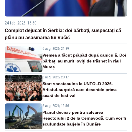
24 feb. 2026, 15:50
Complot dejucat în Serbia: doi bărbați, suspectați că
plănuiau asasinarea lui Vučić
6 aug. 2026, 21:39
Vremea a făcut prăpăd după caniculă. Doi
bărbați au murit loviți de trăsnet în râul
Mureș
6 aug. 2026, 20:17
Start spectaculos la UNTOLD 2026.
Artistul-surpriză care deschide prima
seară de festival
6 aug. 2026, 19:56
Planul decisiv pentru salvarea
Reactorului 2 de la Cernavodă. Cum vor fi
scufundate barjele în Dunăre