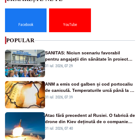
Facebook
YouTube
POPULAR
SANITAS: Niciun scenariu favorabil
pentru angajații din sănătate în proiectul
Legii salarizării
31 iul. 2026, 07:29
ANM a emis cod galben și cod portocaliu
de caniculă. Temperaturile urcă până la 38
de grade, iar nopțile devin tropicale
31 iul. 2026, 07:39
Atac fără precedent al Rusiei. O fabrică de
drone din Kiev deținută de o companie
americană, distrusă de o rachetă
31 iul. 2026, 07:40
rusească