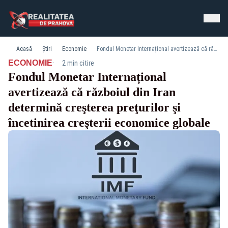
Acasă
Știri
Economie
Fondul Monetar Internațional avertizează că războiul din Iran determină creşterea preţurilor şi încetinirea creşterii economice globale
·
ECONOMIE
2 min citire
Fondul Monetar Internațional
avertizează că războiul din Iran
determină creşterea preţurilor şi
încetinirea creşterii economice globale