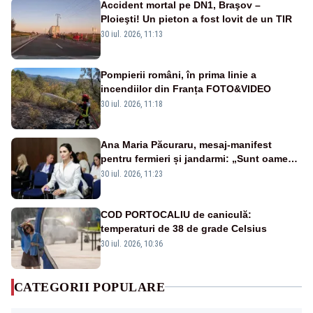
Accident mortal pe DN1, Braşov –
Ploieşti! Un pieton a fost lovit de un TIR
30 iul. 2026, 11:13
Pompierii români, în prima linie a
incendiilor din Franța FOTO&VIDEO
30 iul. 2026, 11:18
Ana Maria Păcuraru, mesaj-manifest
pentru fermieri și jandarmi: „Sunt oameni
disperați, nu sunt răufăcători”
30 iul. 2026, 11:23
COD PORTOCALIU de caniculă:
temperaturi de 38 de grade Celsius
30 iul. 2026, 10:36
CATEGORII POPULARE