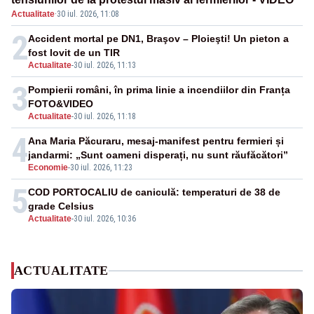
Actualitate
·
30 iul. 2026, 11:08
2
Accident mortal pe DN1, Braşov – Ploieşti! Un pieton a
fost lovit de un TIR
Actualitate
-
30 iul. 2026, 11:13
3
Pompierii români, în prima linie a incendiilor din Franța
FOTO&VIDEO
Actualitate
-
30 iul. 2026, 11:18
4
Ana Maria Păcuraru, mesaj-manifest pentru fermieri și
jandarmi: „Sunt oameni disperați, nu sunt răufăcători”
Economie
-
30 iul. 2026, 11:23
5
COD PORTOCALIU de caniculă: temperaturi de 38 de
grade Celsius
Actualitate
-
30 iul. 2026, 10:36
ACTUALITATE