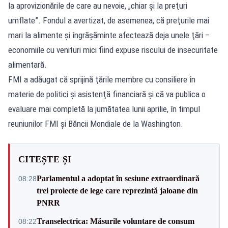
la aprovizionările de care au nevoie, „chiar şi la preţuri
umflate”. Fondul a avertizat, de asemenea, că preţurile mai
mari la alimente şi îngrăşăminte afectează deja unele ţări –
economiile cu venituri mici fiind expuse riscului de insecuritate
alimentară.
FMI a adăugat că sprijină ţările membre cu consiliere în
materie de politici şi asistenţă financiară şi că va publica o
evaluare mai completă la jumătatea lunii aprilie, în timpul
reuniunilor FMI şi Băncii Mondiale de la Washington.
CITEȘTE ȘI
Parlamentul a adoptat în sesiune extraordinară
08:28
trei proiecte de lege care reprezintă jaloane din
PNRR
Transelectrica: Măsurile voluntare de consum
08:22