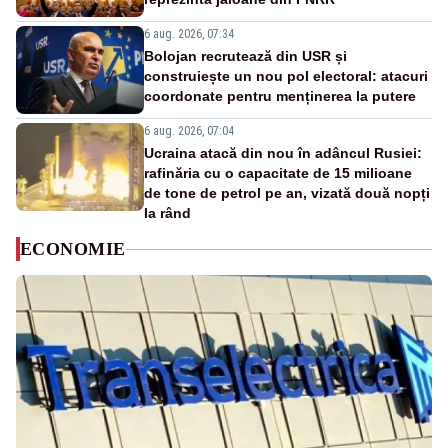
6 aug. 2026, 07:34
Bolojan recrutează din USR și
construiește un nou pol electoral: atacuri
coordonate pentru menținerea la putere
6 aug. 2026, 07:04
Ucraina atacă din nou în adâncul Rusiei:
rafinăria cu o capacitate de 15 milioane
de tone de petrol pe an, vizată două nopți
la rând
ECONOMIE