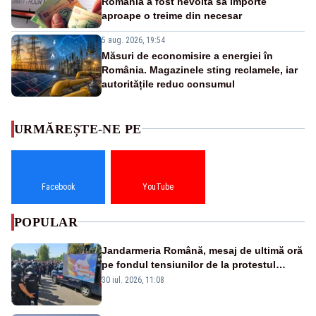
România a fost nevoită să importe
aproape o treime din necesar
5 aug. 2026, 19:54
Măsuri de economisire a energiei în
România. Magazinele sting reclamele, iar
autoritățile reduc consumul
URMĂREȘTE-NE PE
Facebook
YouTube
POPULAR
Jandarmeria Română, mesaj de ultimă oră
pe fondul tensiunilor de la protestul
masiv al fermierilor - VIDEO
30 iul. 2026, 11:08