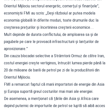
Orientul Mijlociu sectorul energetic, comerţul şi finanţele”,
economiştii FMI au scris: „Deşi războiul ar putea modela
economia globală în diferite moduri, toate drumurile duc la
creşterea preţurilor şi încetinirea creşterii economice...
Mult depinde de durata conflictului, de amploarea sa şi de
pagubele pe care le provoacă infrastructurii şi lanţurilor de
aprovizionare.”
Din cauza blocadei selective a Strâmtorii Ormuz de către Iran,
costul energiei creşte vertiginos, întrucât lumea pierde până la
20 de milioane de barili de petrol pe zi de la producătorii din
Orientul Mijlociu.
FMI a remarcat faptul că marii importatori de energie din Asia
şi Europa suportă greul costurilor mai mari ale energiei.
De asemenea, a menţionat că ţările din Asia şi Africa care
depind puternic de importurile de petrol se luptă să aibă acces