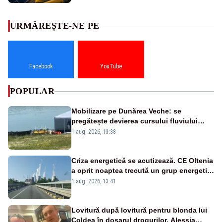
URMĂREȘTE-NE PE
Facebook
YouTube
POPULAR
Mobilizare pe Dunărea Veche: se
pregătește devierea cursului fluviului
către Cernavodă – VIDEO
1 aug. 2026, 13:38
Criza energetică se acutizează. CE Oltenia
a oprit noaptea trecută un grup energetic
de la Rovinari
1 aug. 2026, 13:41
Lovitură după lovitură pentru blonda lui
Coldea în dosarul drogurilor. Alessia