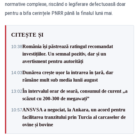
normative complexe, riscând o legiferare defectuoasă doar
pentru a bifa cerințele PNRR până la finalul lunii mai.
CITEȘTE ȘI
România își păstrează ratingul recomandat
10:38
investițiilor. Un semnal pozitiv, dar și un
avertisment pentru autorități
Dunărea crește ușor la intrarea în țară, dar
14:03
rămâne mult sub media lunii august
În intervalul orar de seară, consumul de curent „a
13:02
scăzut cu 200-300 de megawați”
ANSVSA a negociat, la Ankara, un acord pentru
10:57
facilitarea tranzitului prin Turcia al carcaselor de
ovine și bovine