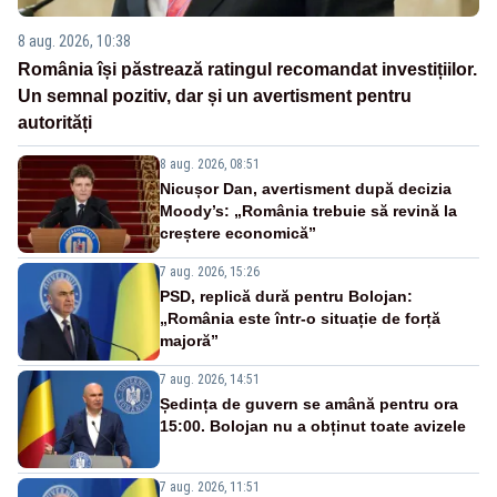
8 aug. 2026, 10:38
România își păstrează ratingul recomandat investițiilor.
Un semnal pozitiv, dar și un avertisment pentru
autorități
8 aug. 2026, 08:51
Nicușor Dan, avertisment după decizia
Moody’s: „România trebuie să revină la
creștere economică”
7 aug. 2026, 15:26
PSD, replică dură pentru Bolojan:
„România este într-o situație de forță
majoră”
7 aug. 2026, 14:51
Ședința de guvern se amână pentru ora
15:00. Bolojan nu a obținut toate avizele
7 aug. 2026, 11:51