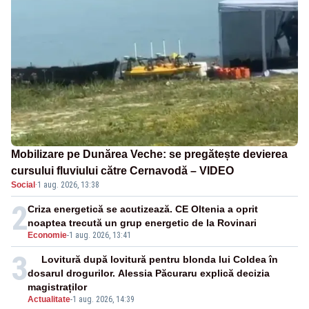
Mobilizare pe Dunărea Veche: se pregătește devierea
cursului fluviului către Cernavodă – VIDEO
Social
·
1 aug. 2026, 13:38
2
Criza energetică se acutizează. CE Oltenia a oprit
noaptea trecută un grup energetic de la Rovinari
Economie
-
1 aug. 2026, 13:41
3
Lovitură după lovitură pentru blonda lui Coldea în
dosarul drogurilor. Alessia Păcuraru explică decizia
magistraților
Actualitate
-
1 aug. 2026, 14:39