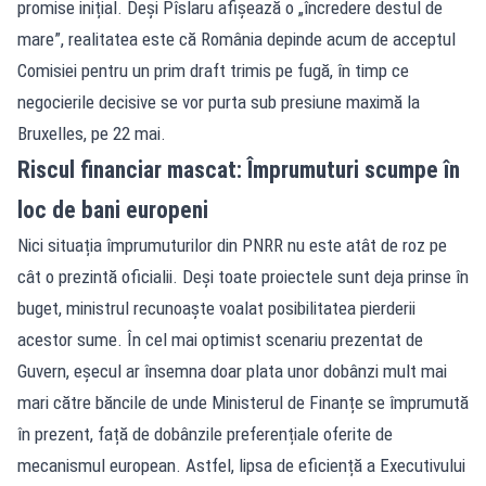
promise inițial. Deși Pîslaru afișează o „încredere destul de
mare”, realitatea este că România depinde acum de acceptul
Comisiei pentru un prim draft trimis pe fugă, în timp ce
negocierile decisive se vor purta sub presiune maximă la
Bruxelles, pe 22 mai.
Riscul financiar mascat: Împrumuturi scumpe în
loc de bani europeni
Nici situația împrumuturilor din PNRR nu este atât de roz pe
cât o prezintă oficialii. Deși toate proiectele sunt deja prinse în
buget, ministrul recunoaște voalat posibilitatea pierderii
acestor sume. În cel mai optimist scenariu prezentat de
Guvern, eșecul ar însemna doar plata unor dobânzi mult mai
mari către băncile de unde Ministerul de Finanțe se împrumută
în prezent, față de dobânzile preferențiale oferite de
mecanismul european. Astfel, lipsa de eficiență a Executivului