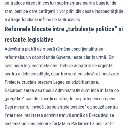
se traduce direct în costuri suplimentare pentru bugetul de
stat, bani pe care cetățenii îi vor plăti din cauza incapacității de
a atrage fondurile ieftine de la Bruxelles.
Reformele blocate între „turbulențe politice” și
restanțe legislative
Adevărata piatră de moară rămâne condiționalitatea
reformelor, un capitol unde Guvernul este clar în urmă. Din
cele nouă legi esențiale care trebuie adoptate de urgență
pentru a debloca plățile, doar trei sunt cu adevărat finalizate.
Proiecte cruciale precum Legea salarizării unitare,
Decarbonizarea sau Codul Administrativ sunt încă în faza de
„pregătire” sau de discuții nesfârșite cu partenerii europeni.
Deși ministrul invocă „turbulențele politice” ca scuză pentru
întârziere, realitatea administrativă arată că Executivul se
bazează pe o accelerare forțată în Parlament a unor acte