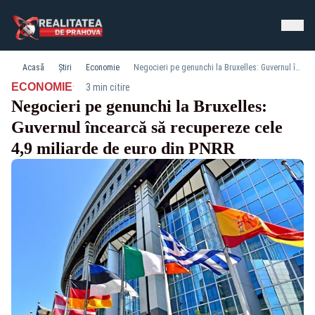
Acasă
Știri
Economie
Negocieri pe genunchi la Bruxelles: Guvernul încearcă să recupereze cele 4,9 miliarde de euro din PNRR
·
ECONOMIE
3 min citire
Negocieri pe genunchi la Bruxelles:
Guvernul încearcă să recupereze cele
4,9 miliarde de euro din PNRR