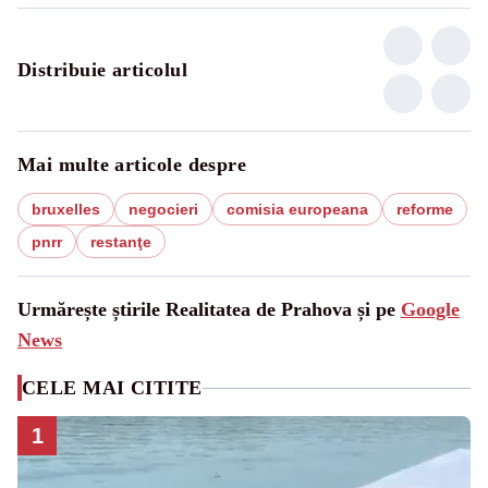
Distribuie articolul
Mai multe articole despre
bruxelles
negocieri
comisia europeana
reforme
pnrr
restanţe
Urmărește știrile Realitatea de Prahova și pe
Google
News
CELE MAI CITITE
1