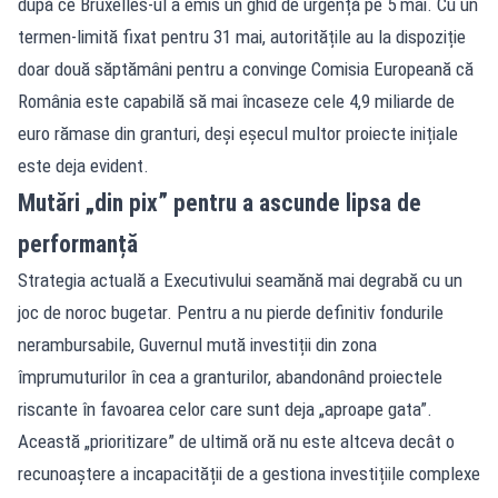
după ce Bruxelles-ul a emis un ghid de urgență pe 5 mai. Cu un
termen-limită fixat pentru 31 mai, autoritățile au la dispoziție
doar două săptămâni pentru a convinge Comisia Europeană că
România este capabilă să mai încaseze cele 4,9 miliarde de
euro rămase din granturi, deși eșecul multor proiecte inițiale
este deja evident.
Mutări „din pix” pentru a ascunde lipsa de
performanță
Strategia actuală a Executivului seamănă mai degrabă cu un
joc de noroc bugetar. Pentru a nu pierde definitiv fondurile
nerambursabile, Guvernul mută investiții din zona
împrumuturilor în cea a granturilor, abandonând proiectele
riscante în favoarea celor care sunt deja „aproape gata”.
Această „prioritizare” de ultimă oră nu este altceva decât o
recunoaștere a incapacității de a gestiona investițiile complexe