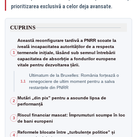
prioritizarea exclusivă a celor deja avansate.
CUPRINS
Această reconfigurare tardivă a PNRR scoate la
iveală incapacitatea autorităților de a respecta
termenele inițiale, lăsând sub semnul întrebării
1
capacitatea de absorbție a fondurilor europene
vitale pentru dezvoltarea țării.
Ultimatum de la Bruxelles: România forțează o
renegociere de ultim moment pentru a salva
1.1
restanțele din PNRR
Mutări „din pix” pentru a ascunde lipsa de
2
performanță
Riscul financiar mascat: Împrumuturi scumpe în loc
3
de bani europeni
Reformele blocate între „turbulențe politice” și
4