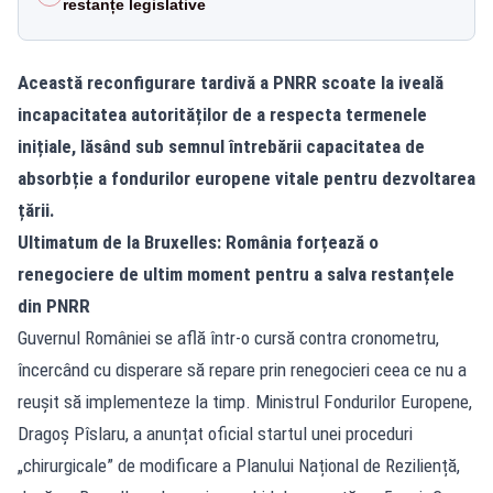
restanțe legislative
Această reconfigurare tardivă a PNRR scoate la iveală
incapacitatea autorităților de a respecta termenele
inițiale, lăsând sub semnul întrebării capacitatea de
absorbție a fondurilor europene vitale pentru dezvoltarea
țării.
Ultimatum de la Bruxelles: România forțează o
renegociere de ultim moment pentru a salva restanțele
din PNRR
Guvernul României se află într-o cursă contra cronometru,
încercând cu disperare să repare prin renegocieri ceea ce nu a
reușit să implementeze la timp. Ministrul Fondurilor Europene,
Dragoș Pîslaru, a anunțat oficial startul unei proceduri
„chirurgicale” de modificare a Planului Național de Reziliență,