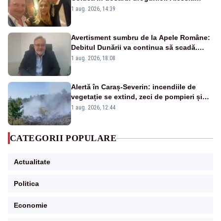
Păcuraru explică decizia magistraților
1 aug. 2026, 14:39
Avertisment sumbru de la Apele Române:
Debitul Dunării va continua să scadă.
Cernavodă s-ar putea închide în 4 zile
1 aug. 2026, 18:08
Alertă în Caraș-Severin: incendiile de
vegetație se extind, zeci de pompieri și
silvicultori se luptă cu flăcările - VIDEO
1 aug. 2026, 12:44
CATEGORII POPULARE
Actualitate
Politica
Economie