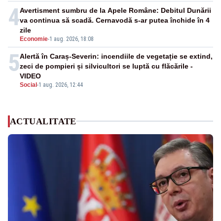
4
Avertisment sumbru de la Apele Române: Debitul Dunării
va continua să scadă. Cernavodă s-ar putea închide în 4
zile
Economie
-
1 aug. 2026, 18:08
5
Alertă în Caraș-Severin: incendiile de vegetație se extind,
zeci de pompieri și silvicultori se luptă cu flăcările -
VIDEO
Social
-
1 aug. 2026, 12:44
ACTUALITATE