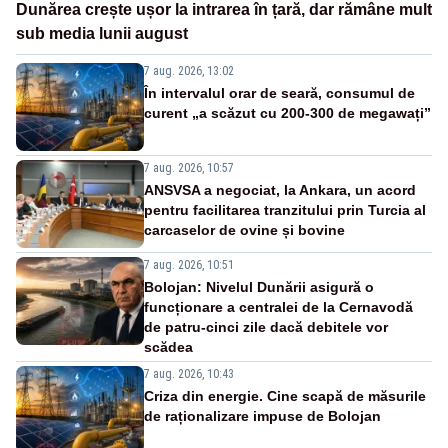
Dunărea crește ușor la intrarea în țară, dar rămâne mult
sub media lunii august
7 aug. 2026, 13:02
În intervalul orar de seară, consumul de
curent „a scăzut cu 200-300 de megawați”
7 aug. 2026, 10:57
ANSVSA a negociat, la Ankara, un acord
pentru facilitarea tranzitului prin Turcia al
carcaselor de ovine și bovine
7 aug. 2026, 10:51
Bolojan: Nivelul Dunării asigură o
funcționare a centralei de la Cernavodă
de patru-cinci zile dacă debitele vor
scădea
7 aug. 2026, 10:43
Criza din energie. Cine scapă de măsurile
de raționalizare impuse de Bolojan