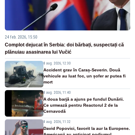
24 feb. 2026, 15:50
Complot dejucat în Serbia: doi bărbați, suspectați că
plănuiau asasinarea lui Vučić
8 aug. 2026, 12:30
Accident grav în Caraș-Severin. Două
vehicule au luat foc, un șofer ar putea fi
mort
8 aug. 2026, 11:40
A doua barjă a ajuns pe fundul Dunării.
Ce urmează pentru Reactorul 2 de la
Cernavodă
8 aug. 2026, 11:32
David Popovici, favorit la aur la Europene.
Americanii au anticipat podiumul