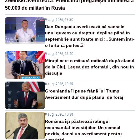
Zelenski avertizează: Phenianul pregătește trimiterea a
50.000 de militari în Rusia
9 aug. 2026, 17:50
Dan Dungaciu avertizează că șansele
unui guvern cu drepturi depline până în
septembrie sunt foarte mici: „Suntem într-
o furtună perfectă”
9 aug. 2026, 15:40
Miruță cere o măsură radicală după atacul
de la Cluj. Legea dezinformării, din nou în
discuție
8 aug. 2026, 13:35
Groenlanda îi pune frână lui Trump.
Avertisment dur după planul de foraj
8 aug. 2026, 10:38
România își păstrează ratingul
recomandat investițiilor. Un semnal
pozitiv, dar și un avertisment pentru