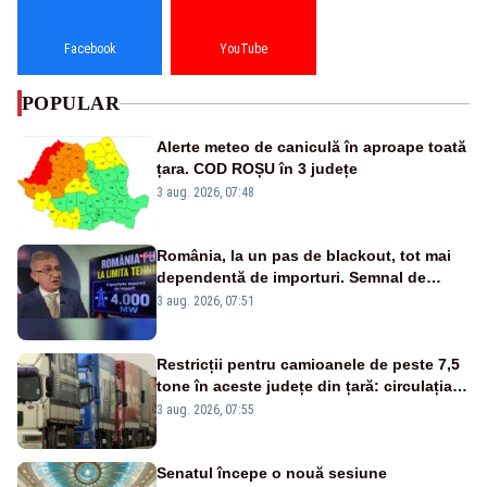
Facebook
YouTube
POPULAR
Alerte meteo de caniculă în aproape toată
țara. COD ROȘU în 3 județe
3 aug. 2026, 07:48
România, la un pas de blackout, tot mai
dependentă de importuri. Semnal de
alarmă tras de un expert în energie
3 aug. 2026, 07:51
Restricții pentru camioanele de peste 7,5
tone în aceste județe din țară: circulația
este interzisă luni, între orele 12:00 și
3 aug. 2026, 07:55
20:00
Senatul începe o nouă sesiune