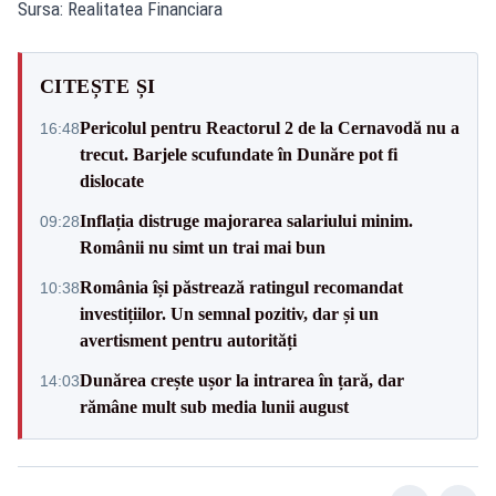
Sursa: Realitatea Financiara
CITEȘTE ȘI
Pericolul pentru Reactorul 2 de la Cernavodă nu a
16:48
trecut. Barjele scufundate în Dunăre pot fi
dislocate
Inflația distruge majorarea salariului minim.
09:28
Românii nu simt un trai mai bun
România își păstrează ratingul recomandat
10:38
investițiilor. Un semnal pozitiv, dar și un
avertisment pentru autorități
Dunărea crește ușor la intrarea în țară, dar
14:03
rămâne mult sub media lunii august