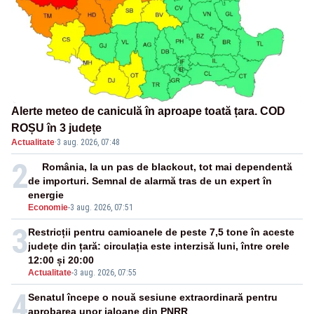
Alerte meteo de caniculă în aproape toată țara. COD
ROȘU în 3 județe
Actualitate
·
3 aug. 2026, 07:48
2
România, la un pas de blackout, tot mai dependentă
de importuri. Semnal de alarmă tras de un expert în
energie
Economie
-
3 aug. 2026, 07:51
3
Restricții pentru camioanele de peste 7,5 tone în aceste
județe din țară: circulația este interzisă luni, între orele
12:00 și 20:00
Actualitate
-
3 aug. 2026, 07:55
4
Senatul începe o nouă sesiune extraordinară pentru
aprobarea unor jaloane din PNRR