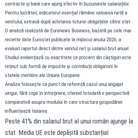
contracte și banii care ajung efectiv în buzunarele salariaților.
Pentru lucrători, indicatorul esențial rămâne valoarea netă a
venitului, extrasă după achitarea tuturor obligațiilor către stat.
O analiză realizată de Euronews Business, bazată pe cele mai
recente date Eurostat publicate la mijlocul anului 2026, a
evaluat raportul direct dintre venitul net și salariul brut anual.
Studiul evidențiază cu exactitate ce procent din câștiguri este
reținut sub formă de impozite și contribuții obligatorii în
statele membre ale Uniunii Europene.
Analiza folosește ca punct de referință cazul unui angajat
singur, fără copii în întreținere, oferind totodată o perspectivă
comparativă asupra modului în care structura gospodăriei
influențează taxarea.
Peste 41% din salariul brut al unui român ajunge la
stat. Media UE este depășită substanțial