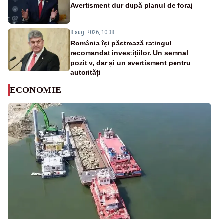
Avertisment dur după planul de foraj
8 aug. 2026, 10:38
România își păstrează ratingul
recomandat investițiilor. Un semnal
pozitiv, dar și un avertisment pentru
autorități
ECONOMIE