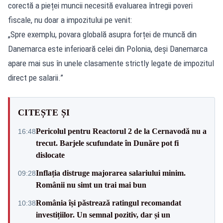
corectă a pieței muncii necesită evaluarea întregii poveri
fiscale, nu doar a impozitului pe venit:
„Spre exemplu, povara globală asupra forței de muncă din
Danemarca este inferioară celei din Polonia, deși Danemarca
apare mai sus în unele clasamente strictly legate de impozitul
direct pe salarii.”
CITEȘTE ȘI
Pericolul pentru Reactorul 2 de la Cernavodă nu a
16:48
trecut. Barjele scufundate în Dunăre pot fi
dislocate
Inflația distruge majorarea salariului minim.
09:28
Românii nu simt un trai mai bun
România își păstrează ratingul recomandat
10:38
investițiilor. Un semnal pozitiv, dar și un