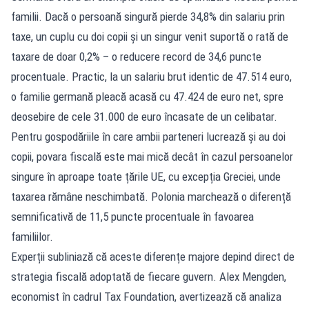
familii. Dacă o persoană singură pierde 34,8% din salariu prin
taxe, un cuplu cu doi copii și un singur venit suportă o rată de
taxare de doar 0,2% – o reducere record de 34,6 puncte
procentuale. Practic, la un salariu brut identic de 47.514 euro,
o familie germană pleacă acasă cu 47.424 de euro net, spre
deosebire de cele 31.000 de euro încasate de un celibatar.
Pentru gospodăriile în care ambii parteneri lucrează și au doi
copii, povara fiscală este mai mică decât în cazul persoanelor
singure în aproape toate țările UE, cu excepția Greciei, unde
taxarea rămâne neschimbată. Polonia marchează o diferență
semnificativă de 11,5 puncte procentuale în favoarea
familiilor.
Experții subliniază că aceste diferențe majore depind direct de
strategia fiscală adoptată de fiecare guvern. Alex Mengden,
economist în cadrul Tax Foundation, avertizează că analiza