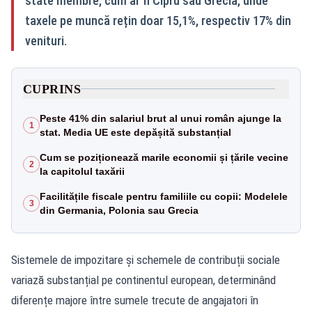
state membre, cum ar fi Cipru sau Grecia, unde
taxele pe muncă rețin doar 15,1%, respectiv 17% din
venituri.
CUPRINS
Peste 41% din salariul brut al unui român ajunge la
1
stat. Media UE este depășită substanțial
Cum se poziționează marile economii și țările vecine
2
la capitolul taxării
Facilitățile fiscale pentru familiile cu copii: Modelele
3
din Germania, Polonia sau Grecia
Sistemele de impozitare și schemele de contribuții sociale
variază substanțial pe continentul european, determinând
diferențe majore între sumele trecute de angajatori în