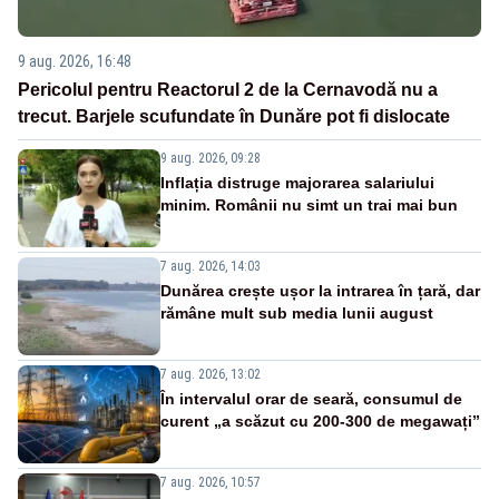
9 aug. 2026, 16:48
Pericolul pentru Reactorul 2 de la Cernavodă nu a
trecut. Barjele scufundate în Dunăre pot fi dislocate
9 aug. 2026, 09:28
Inflația distruge majorarea salariului
minim. Românii nu simt un trai mai bun
7 aug. 2026, 14:03
Dunărea crește ușor la intrarea în țară, dar
rămâne mult sub media lunii august
7 aug. 2026, 13:02
În intervalul orar de seară, consumul de
curent „a scăzut cu 200-300 de megawați”
7 aug. 2026, 10:57