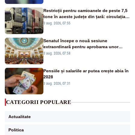
Restricții pentru camioanele de peste 7,5
tone în aceste județe din țară: circulația
este interzisă luni, între orele 12:00 și
3 aug. 2026, 07:55
20:00
Senatul începe o nouă sesiune
extraordinară pentru aprobarea unor
jaloane din PNRR
3 aug. 2026, 07:58
Pensiile și salariile ar putea crește abia în
2028
3 aug. 2026, 07:31
CATEGORII POPULARE
Actualitate
Politica