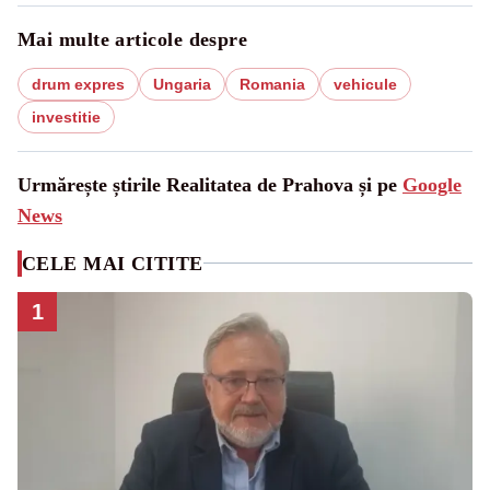
Mai multe articole despre
drum expres
Ungaria
Romania
vehicule
investitie
Urmărește știrile Realitatea de Prahova și pe
Google
News
CELE MAI CITITE
1