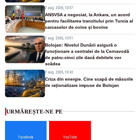
7 aug. 2026, 10:57
ANSVSA a negociat, la Ankara, un acord
pentru facilitarea tranzitului prin Turcia al
carcaselor de ovine și bovine
7 aug. 2026, 10:51
Bolojan: Nivelul Dunării asigură o
funcționare a centralei de la Cernavodă
de patru-cinci zile dacă debitele vor
scădea
7 aug. 2026, 10:43
Criza din energie. Cine scapă de măsurile
de raționalizare impuse de Bolojan
URMĂREȘTE-NE PE
Facebook
YouTube