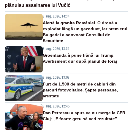
plănuiau asasinarea lui Vučić
8 aug. 2026, 14:34
Alertă la granița României. O dronă a
explodat lângă un gazoduct, iar premierul
Bulgariei a convocat Consiliul de
Securitate
8 aug. 2026, 13:35
Groenlanda îi pune frână lui Trump.
Avertisment dur după planul de foraj
8 aug. 2026, 13:09
Furt de 1.500 de metri de cabluri din
parcuri fotovoltaice. Șapte persoane,
arestate
8 aug. 2026, 12:46
Dan Petrescu a spus ce nu merge la CFR
Cluj: „E foarte greu să ceri rezultate”