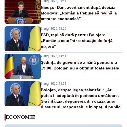
8 aug. 2026, 08:51
Nicușor Dan, avertisment după decizia
Moody’s: „România trebuie să revină la
creștere economică”
7 aug. 2026, 15:26
PSD, replică dură pentru Bolojan:
„România este într-o situație de forță
majoră”
7 aug. 2026, 14:51
Ședința de guvern se amână pentru ora
15:00. Bolojan nu a obținut toate avizele
7 aug. 2026, 11:51
Bolojan, despre legea salarizării: „Ar
putea fi adoptată în perioada următoare.
S-a întârziat depunerea din cauza unor
discursuri iresponsabile în spaţiul public”
ECONOMIE