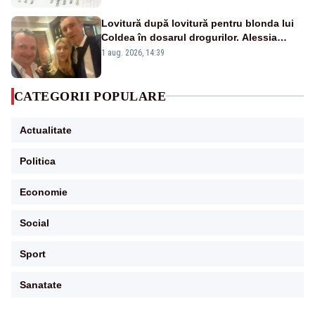
Lovitură după lovitură pentru blonda lui
Coldea în dosarul drogurilor. Alessia
Păcuraru explică decizia magistraților
1 aug. 2026, 14:39
CATEGORII POPULARE
Actualitate
Politica
Economie
Social
Sport
Sanatate