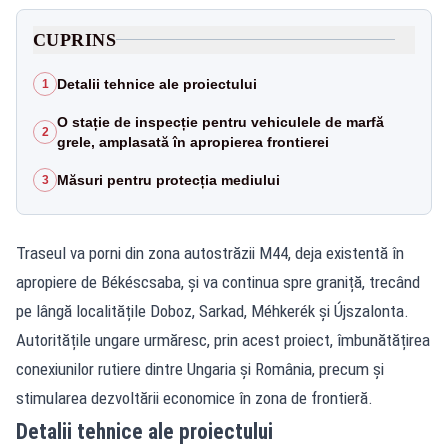
CUPRINS
Detalii tehnice ale proiectului
1
O stație de inspecție pentru vehiculele de marfă
2
grele, amplasată în apropierea frontierei
Măsuri pentru protecția mediului
3
Traseul va porni din zona autostrăzii M44, deja existentă în
apropiere de Békéscsaba, și va continua spre graniță, trecând
pe lângă localitățile Doboz, Sarkad, Méhkerék și Újszalonta.
Autoritățile ungare urmăresc, prin acest proiect, îmbunătățirea
conexiunilor rutiere dintre Ungaria și România, precum și
stimularea dezvoltării economice în zona de frontieră.
Detalii tehnice ale proiectului