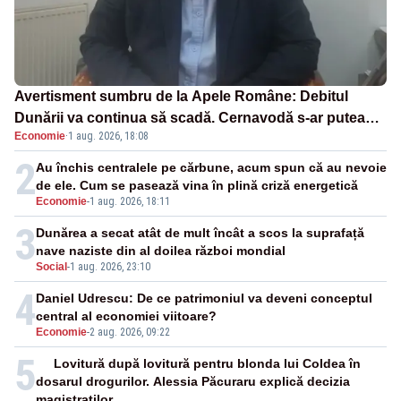
Avertisment sumbru de la Apele Române: Debitul
Dunării va continua să scadă. Cernavodă s-ar putea
Economie
·
1 aug. 2026, 18:08
închide în 4 zile
2
Au închis centralele pe cărbune, acum spun că au nevoie
de ele. Cum se pasează vina în plină criză energetică
Economie
-
1 aug. 2026, 18:11
3
Dunărea a secat atât de mult încât a scos la suprafață
nave naziste din al doilea război mondial
Social
-
1 aug. 2026, 23:10
4
Daniel Udrescu: De ce patrimoniul va deveni conceptul
central al economiei viitoare?
Economie
-
2 aug. 2026, 09:22
5
Lovitură după lovitură pentru blonda lui Coldea în
dosarul drogurilor. Alessia Păcuraru explică decizia
magistraților