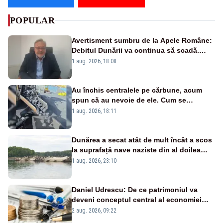
POPULAR
Avertisment sumbru de la Apele Române:
Debitul Dunării va continua să scadă.
Cernavodă s-ar putea închide în 4 zile
1 aug. 2026, 18:08
Au închis centralele pe cărbune, acum
spun că au nevoie de ele. Cum se
pasează vina în plină criză energetică
1 aug. 2026, 18:11
Dunărea a secat atât de mult încât a scos
la suprafață nave naziste din al doilea
război mondial
1 aug. 2026, 23:10
Daniel Udrescu: De ce patrimoniul va
deveni conceptul central al economiei
viitoare?
2 aug. 2026, 09:22