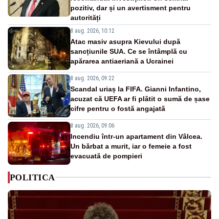
pozitiv, dar și un avertisment pentru
autorități
8 aug. 2026, 10:12
Atac masiv asupra Kievului după
sancțiunile SUA. Ce se întâmplă cu
apărarea antiaeriană a Ucrainei
8 aug. 2026, 09:22
Scandal uriaș la FIFA. Gianni Infantino,
acuzat că UEFA ar fi plătit o sumă de șase
cifre pentru o fostă angajată
8 aug. 2026, 09:06
Incendiu într-un apartament din Vâlcea.
Un bărbat a murit, iar o femeie a fost
evacuată de pompieri
POLITICA