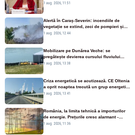
nu este o reușită pentru Guvernul
1 aug. 2026, 11:51
Bolojan”
Alertă în Caraș-Severin: incendiile de
vegetație se extind, zeci de pompieri și
silvicultori se luptă cu flăcările - VIDEO
1 aug. 2026, 12:44
Mobilizare pe Dunărea Veche: se
pregătește devierea cursului fluviului
către Cernavodă – VIDEO
1 aug. 2026, 13:38
Criza energetică se acutizează. CE Oltenia
a oprit noaptea trecută un grup energetic
de la Rovinari
1 aug. 2026, 13:41
România, la limita tehnică a importurilor
de energie. Prețurile cresc alarmant -
Analiză Realitatea Plus
1 aug. 2026, 11:36