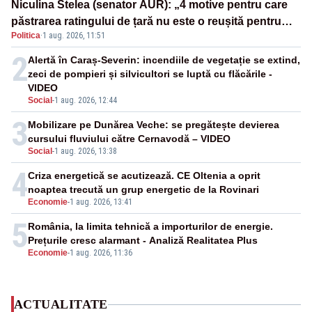
Niculina Stelea (senator AUR): „4 motive pentru care
păstrarea ratingului de țară nu este o reușită pentru
Politica
·
1 aug. 2026, 11:51
Guvernul Bolojan”
2
Alertă în Caraș-Severin: incendiile de vegetație se extind,
zeci de pompieri și silvicultori se luptă cu flăcările -
VIDEO
Social
-
1 aug. 2026, 12:44
3
Mobilizare pe Dunărea Veche: se pregătește devierea
cursului fluviului către Cernavodă – VIDEO
Social
-
1 aug. 2026, 13:38
4
Criza energetică se acutizează. CE Oltenia a oprit
noaptea trecută un grup energetic de la Rovinari
Economie
-
1 aug. 2026, 13:41
5
România, la limita tehnică a importurilor de energie.
Prețurile cresc alarmant - Analiză Realitatea Plus
Economie
-
1 aug. 2026, 11:36
ACTUALITATE