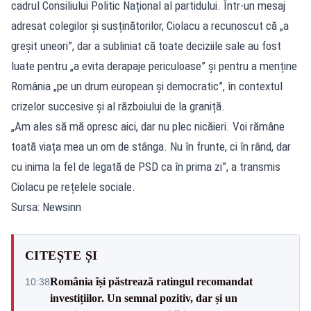
cadrul Consiliului Politic Național al partidului. Într-un mesaj
adresat colegilor și susținătorilor, Ciolacu a recunoscut că „a
greșit uneori”, dar a subliniat că toate deciziile sale au fost
luate pentru „a evita derapaje periculoase” și pentru a menține
România „pe un drum european și democratic”, în contextul
crizelor succesive și al războiului de la graniță.
„Am ales să mă opresc aici, dar nu plec nicăieri. Voi rămâne
toată viața mea un om de stânga. Nu în frunte, ci în rând, dar
cu inima la fel de legată de PSD ca în prima zi”, a transmis
Ciolacu pe rețelele sociale.
Sursa: Newsinn
CITEȘTE ȘI
România își păstrează ratingul recomandat
10:38
investițiilor. Un semnal pozitiv, dar și un