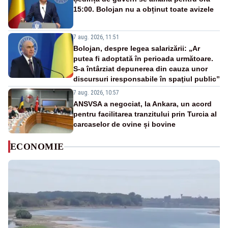
15:00. Bolojan nu a obținut toate avizele
7 aug. 2026, 11:51
Bolojan, despre legea salarizării: „Ar
putea fi adoptată în perioada următoare.
S-a întârziat depunerea din cauza unor
discursuri iresponsabile în spaţiul public”
7 aug. 2026, 10:57
ANSVSA a negociat, la Ankara, un acord
pentru facilitarea tranzitului prin Turcia al
carcaselor de ovine și bovine
ECONOMIE