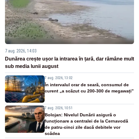
7 aug. 2026, 14:03
Dunărea crește ușor la intrarea în țară, dar rămâne mult
sub media lunii august
7 aug. 2026, 13:02
În intervalul orar de seară, consumul de
curent „a scăzut cu 200-300 de megawați”
7 aug. 2026, 10:51
Bolojan: Nivelul Dunării asigură o
funcționare a centralei de la Cernavodă
de patru-cinci zile dacă debitele vor
scădea