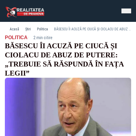
Acasă
Știri
Politica
BĂSESCU ÎI ACUZĂ PE CIUCĂ ȘI CIOLACU DE ABUZ DE PUTERE: „TREBUIE SĂ RĂSPUNDĂ ÎN FAȚA LEGII”
·
POLITICA
2 min citire
BĂSESCU ÎI ACUZĂ PE CIUCĂ ȘI
CIOLACU DE ABUZ DE PUTERE:
„TREBUIE SĂ RĂSPUNDĂ ÎN FAȚA
LEGII”