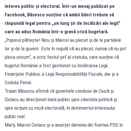
interes politic și electoral. Într-un mesaj publicat pe
Facebook, Băsescu susține că ambii lideri trebuie să
răspundă legal pentru „un lung șir de încălcări ale legii”
care au adus România într-o gravă criză bugetară.
„Poporul plătește! Nicu și Marcel au plecat și de la partidele
lor și de la guvern. Este în regulă că au plecat, numai că nu pot
pleca oricum”, a scris fostul șef al statului, care susține că
bugetul României a fost gestionat cu încălcarea Legii
Finanțelor Publice, a Legii Responsabilității Fiscale, dar și a
Codului Penal.
Traian Băsescu afirmă că guvernele conduse de Ciucă și
Ciolacu au direcționat banii publici spre clientela politică și
spre acțiuni cu miză electorală, în detrimentul interesului
public real.
Marți, Marcel Ciolacu și-a anunțat demisia din fruntea PSD în