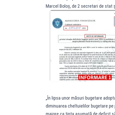
Marcel Boloș, de 2 secretari de stat
„În lipsa unor măsuri bugetare adopta
diminuarea cheltuielilor bugetare pe 
majore ca ținta asumată de deficit să 