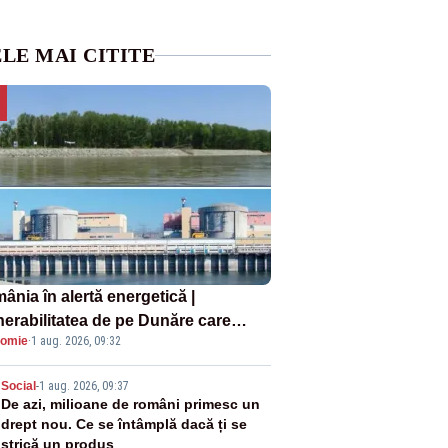
LE MAI CITITE
ânia în alertă energetică |
nerabilitatea de pe Dunăre care
omie
·
1 aug. 2026, 09:32
e în pericol Centrala Cernavodă era
oscută de pe vremea lui Ceaușescu
2
Social
-
1 aug. 2026, 09:37
De azi, milioane de români primesc un
drept nou. Ce se întâmplă dacă ți se
strică un produs