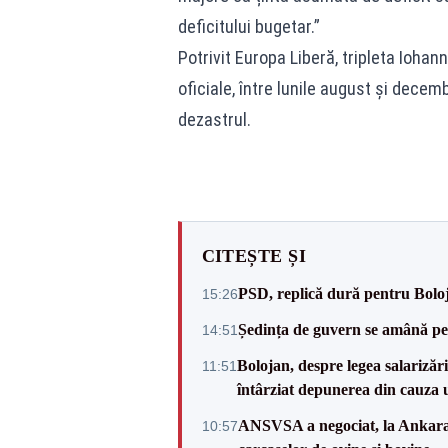
deficitului bugetar.”
Potrivit Europa Liberă, tripleta Iohan
oficiale, între lunile august și decem
dezastrul.
CITEȘTE ȘI
PSD, replică dură pentru Boloj
15:26
Ședința de guvern se amână pen
14:51
Bolojan, despre legea salarizăr
11:51
întârziat depunerea din cauza u
ANSVSA a negociat, la Ankara, 
10:57