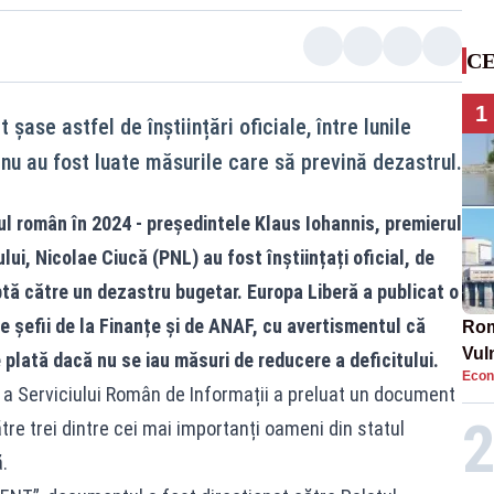
CE
1
 șase astfel de înștiințări oficiale, între lunile
nu au fost luate măsurile care să prevină dezastrul.
ul român în 2024 - președintele Klaus Iohannis, premierul
ui, Nicolae Ciucă (PNL) au fost înștiințați oficial, de
tă către un dezastru bugetar. Europa Liberă a publicat o
e șefii de la Finanțe și de ANAF, cu avertismentul că
Rom
Vul
e plată dacă nu se iau măsuri de reducere a deficitului.
Econ
pun
 a Serviciului Român de Informații a preluat un document
cun
tre trei dintre cei mai importanți oameni din statul
.