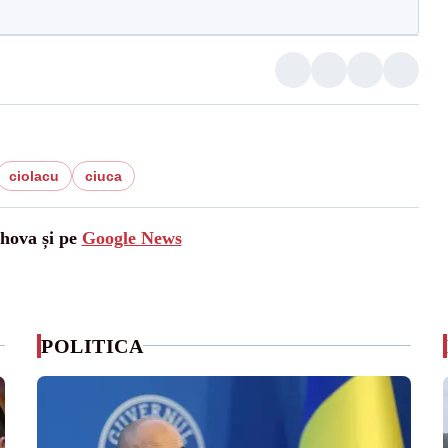
ciolacu
ciuca
ahova și pe
Google News
POLITICA