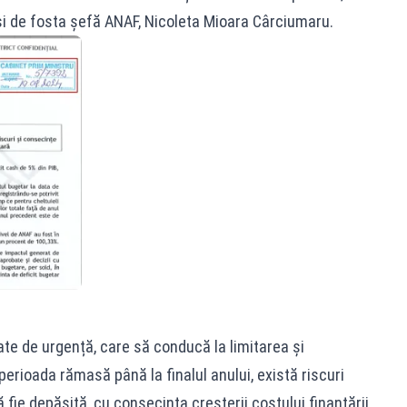
 și de fosta șefă ANAF, Nicoleta Mioara Cârciumaru.
te de urgență, care să conducă la limitarea și
perioada rămasă până la finalul anului, există riscuri
fie depășită, cu consecința creșterii costului finanțării