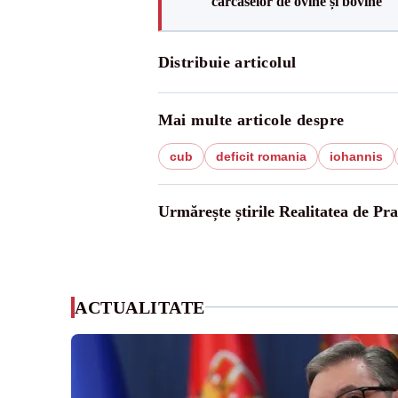
carcaselor de ovine și bovine
Distribuie articolul
Mai multe articole despre
cub
deficit romania
iohannis
Urmărește știrile Realitatea de Pr
ACTUALITATE