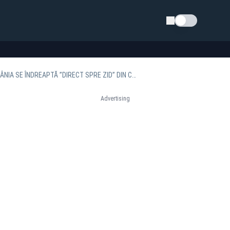
Schimba tema
CIOLACU, IOHANNIS ȘI CIUCĂ AU FOST AVERTIZAȚI ÎNCĂ DIN AUGUST ANUL TRECUT CĂ ROMÂNIA SE ÎNDREAPTĂ ”DIRECT SPRE ZID” DIN CAUZA DEFICITULUI - DOCUMENTE
Advertising