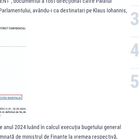
RGENT”, documentul a fost direcționat către Palatul
 Parlamentului, avându-i ca destinatari pe Klaus Iohannis,
pe anul 2024 luând în calcul execuția bugetului general
emnată de ministrul de Finanțe la vremea respectivă,