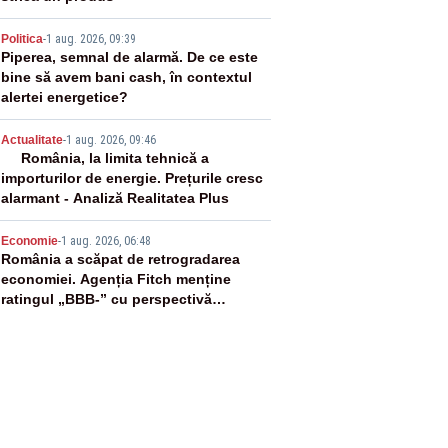
3
Politica
-
1 aug. 2026, 09:39
Piperea, semnal de alarmă. De ce este
bine să avem bani cash, în contextul
alertei energetice?
4
Actualitate
-
1 aug. 2026, 09:46
România, la limita tehnică a
importurilor de energie. Prețurile cresc
alarmant - Analiză Realitatea Plus
5
Economie
-
1 aug. 2026, 06:48
România a scăpat de retrogradarea
economiei. Agenția Fitch menține
ratingul „BBB-” cu perspectivă
negativă