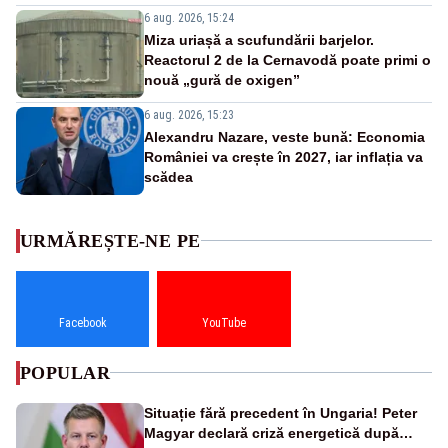
6 aug. 2026, 15:24
Miza uriașă a scufundării barjelor.
Reactorul 2 de la Cernavodă poate primi o
nouă „gură de oxigen”
6 aug. 2026, 15:23
Alexandru Nazare, veste bună: Economia
României va crește în 2027, iar inflația va
scădea
URMĂREȘTE-NE PE
Facebook
YouTube
POPULAR
Situație fără precedent în Ungaria! Peter
Magyar declară criză energetică după