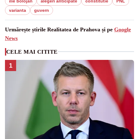
ilie bolojan
alegeri anticipate
constitutie
PNL
varianta
guvern
Urmărește știrile Realitatea de Prahova și pe
Google
News
CELE MAI CITITE
1