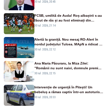
oprirea centralei de la Paks
30 iul. 2026, 20:45
FCSB, umilită de Auda! Roș-albaștrii s-au
făcut de râs și au fost eliminați din
Conference League
30 iul. 2026, 21:14
Alertă la graniță. Nou mesaj RO-Alert în
nordul județului Tulcea. MApN a ridicat de
la sol două avioane F-16
30 iul. 2026, 22:12
Ana Maria Păcuraru, la Miza Zilei:
”Românii nu sunt naivi, domnule premier
Bolojan”
30 iul. 2026, 22:15
Intervenție de urgență în Pitești! Un
bebeluș a rămas captiv într-un autoturism
din cauza unei defecțiuni
30 iul. 2026, 20:33