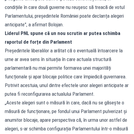
condițiile în care două guverne nu reușesc să treacă de votul
Parlamentului, președintele României poate declanța alegeri
anticipate”, a afirmat Bolojan.
Liderul PNL spune că un nou scrutin ar putea schimba
raportul de forțe din Parlament
Președintele liberalilor a arătat că o eventuală întoarcere la
urne ar avea sens în situația în care actuala structură
parlamentară nu mai permite formarea unei majorități
funcționale și apar blocaje politice care împiedică guvernarea.
Potrivit acestuia, unul dintre efectele unor alegeri anticipate ar
putea fi reconfigurarea actualului Parlament.
„Aceste alegeri sunt o măsură în care, dacă nu se găsește o
măsură de funcționare, pe fondul unui Parlament pulverizat și
anumitor blocaje, apare perspectiva că, în urma unor astfel de
alegeri, s-ar schimba configurația Parlamentului într-o măsură