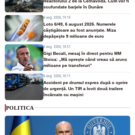
Reactorului 2 de la Cernavodă. Cum vor fi
scufundate barjele în Dunăre
6 aug. 2026, 19:19
Loto 6/49, 6 august 2026. Numerele
câștigătoare au fost anunțate. Miza
depășește 9 milioane de euro
6 aug. 2026, 18:51
Gigi Becali, mesaj în direct pentru MM
Stoica: „Mă oprește când vreau să arunc
milioane pe transferuri”
6 aug. 2026, 18:11
Accident pe drumul expres după o oprire
de urgență. Un TIR a lovit două trailere
încărcate cu mașini
POLITICA