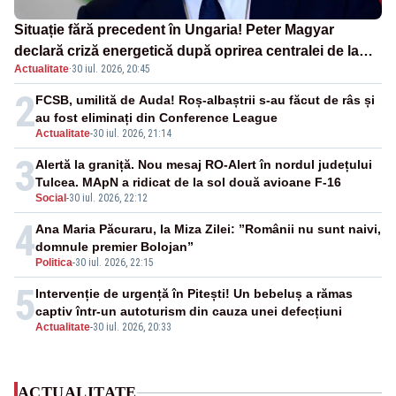
Situație fără precedent în Ungaria! Peter Magyar
declară criză energetică după oprirea centralei de la
Actualitate
·
30 iul. 2026, 20:45
Paks
2
FCSB, umilită de Auda! Roș-albaștrii s-au făcut de râs și
au fost eliminați din Conference League
Actualitate
-
30 iul. 2026, 21:14
3
Alertă la graniță. Nou mesaj RO-Alert în nordul județului
Tulcea. MApN a ridicat de la sol două avioane F-16
Social
-
30 iul. 2026, 22:12
4
Ana Maria Păcuraru, la Miza Zilei: ”Românii nu sunt naivi,
domnule premier Bolojan”
Politica
-
30 iul. 2026, 22:15
5
Intervenție de urgență în Pitești! Un bebeluș a rămas
captiv într-un autoturism din cauza unei defecțiuni
Actualitate
-
30 iul. 2026, 20:33
ACTUALITATE