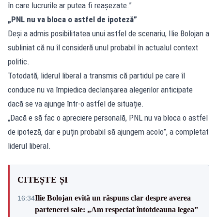
în care lucrurile ar putea fi reașezate.”
„PNL nu va bloca o astfel de ipoteză”
Deși a admis posibilitatea unui astfel de scenariu, Ilie Bolojan a
subliniat că nu îl consideră unul probabil în actualul context
politic.
Totodată, liderul liberal a transmis că partidul pe care îl
conduce nu va împiedica declanșarea alegerilor anticipate
dacă se va ajunge într-o astfel de situație.
„Dacă e să fac o apreciere personală, PNL nu va bloca o astfel
de ipoteză, dar e puțin probabil să ajungem acolo”, a completat
liderul liberal.
CITEȘTE ȘI
Ilie Bolojan evită un răspuns clar despre averea
16:34
partenerei sale: „Am respectat întotdeauna legea”