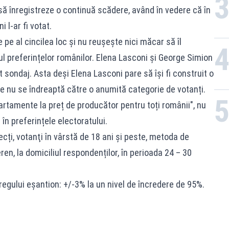
să înregistreze o continuă scădere, având în vedere că în
 l-ar fi votat.
pe al cincilea loc și nu reușește nici măcar să îl
 preferințelor românilor. Elena Lasconi și George Simion
 sondaj. Asta deși Elena Lasconi pare să își fi construit o
 nu se îndreaptă către o anumită categorie de votanți.
artamente la preț de producător pentru toți românii", nu
n preferințele electoratului.
cți, votanţi în vârstă de 18 ani şi peste, metoda de
ren, la domiciliul respondenților, în perioada 24 – 30
regului eșantion: +/-3% la un nivel de încredere de 95%.