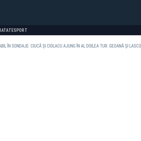
NATATE
SPORT
ABIL ÎN SONDAJE: CIUCĂ ȘI CIOLACU AJUNG ÎN AL DOILEA TUR. GEOANĂ ȘI LASC