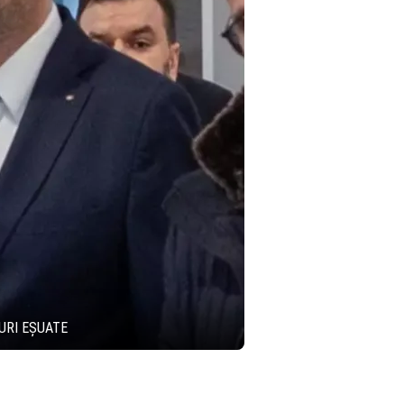
TURI EȘUATE