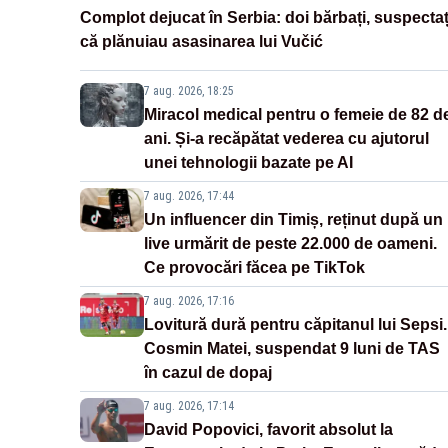
Complot dejucat în Serbia: doi bărbați, suspectaț
că plănuiau asasinarea lui Vučić
7 aug. 2026, 18:25
Miracol medical pentru o femeie de 82 d
ani. Și-a recăpătat vederea cu ajutorul
unei tehnologii bazate pe AI
7 aug. 2026, 17:44
Un influencer din Timiș, reținut după un
live urmărit de peste 22.000 de oameni.
Ce provocări făcea pe TikTok
7 aug. 2026, 17:16
Lovitură dură pentru căpitanul lui Sepsi.
Cosmin Matei, suspendat 9 luni de TAS
în cazul de dopaj
7 aug. 2026, 17:14
David Popovici, favorit absolut la