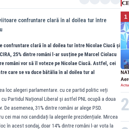
CE
1
iitoare confruntare clară în al doilea tur între
u
e confruntare clară în al doilea tur între Nicolae Ciucă și
CIRA, 25% dintre români l-ar susține pe Marcel Ciolacu
tre români vor să îl voteze pe Nicolae Ciucă. Astfel, cei
tre care se va duce bătălia în al doilea tur al
NAT
Aer
Actua
int
a loc alegeri parlamentare. cu ce partid politic veți
cu Partidul Național Liberal și astfel PNL ocupă a doua
lor. De asemenea, 31% dintre români ar alege PSD.
u cei mai noi candidați la alegerile prezidențiale. Mircea
loc în acest sondaj, doar 14% dintre români l-ar vota la