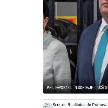
PNL, FAVORABIL ÎN SONDAJE: CIUCĂ Ș
Scris de
Realitatea de Prahova