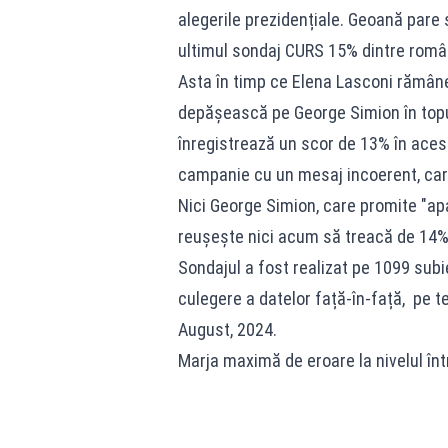
alegerile prezidențiale. Geoană pare 
ultimul sondaj CURS 15% dintre români
Asta în timp ce Elena Lasconi rămâne 
depășească pe George Simion în topul
înregistrează un scor de 13% în acest
campanie cu un mesaj incoerent, care
Nici George Simion, care promite "ap
reușește nici acum să treacă de 14% î
Sondajul a fost realizat pe 1099 subie
culegere a datelor față-în-față, pe te
August, 2024.
Marja maximă de eroare la nivelul înt