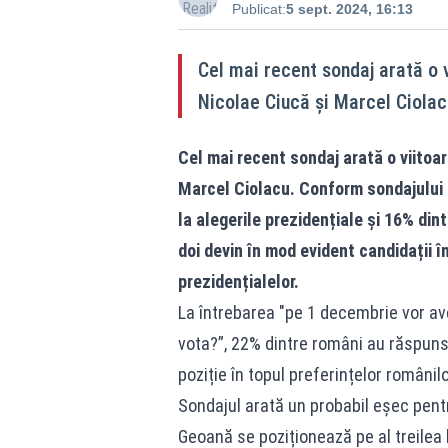
Publicat:
5 sept. 2024, 16:13
Cel mai recent sondaj arată o v
Nicolae Ciucă și Marcel Ciolac
Cel mai recent sondaj arată o viitoar
Marcel Ciolacu. Conform sondajului 
la alegerile prezidențiale și 16% din
doi devin în mod evident candidații în
prezidențialelor.
La întrebarea "pe 1 decembrie vor ave
vota?”, 22% dintre români au răspuns 
poziție în topul preferințelor români
Sondajul arată un probabil eșec pentr
Geoană se poziționează pe al treilea 