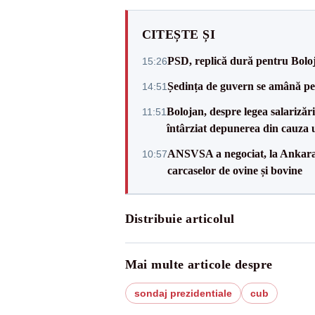
CITEȘTE ȘI
PSD, replică dură pentru Boloj
15:26
Ședința de guvern se amână pen
14:51
Bolojan, despre legea salarizăr
11:51
întârziat depunerea din cauza u
ANSVSA a negociat, la Ankara, 
10:57
carcaselor de ovine și bovine
Distribuie articolul
Mai multe articole despre
sondaj prezidentiale
cub