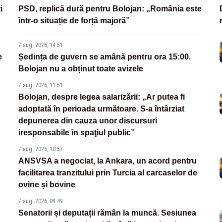
i
PSD, replică dură pentru Bolojan: „România este
într-o situație de forță majoră”
7 aug. 2026, 14:51
e
Ședința de guvern se amână pentru ora 15:00.
Bolojan nu a obținut toate avizele
7 aug. 2026, 11:51
Bolojan, despre legea salarizării: „Ar putea fi
adoptată în perioada următoare. S-a întârziat
depunerea din cauza unor discursuri
iresponsabile în spaţiul public”
7 aug. 2026, 10:57
ANSVSA a negociat, la Ankara, un acord pentru
facilitarea tranzitului prin Turcia al carcaselor de
ovine și bovine
7 aug. 2026, 09:49
Senatorii și deputații rămân la muncă. Sesiunea