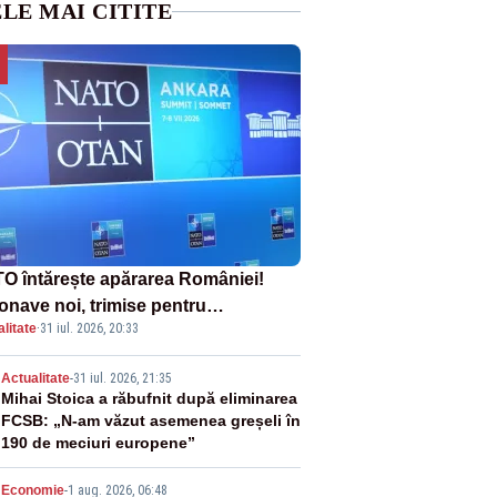
LE MAI CITITE
O întărește apărarea României!
onave noi, trimise pentru
litate
·
31 iul. 2026, 20:33
erceptarea și distrugerea dronelor
2
Actualitate
-
31 iul. 2026, 21:35
Mihai Stoica a răbufnit după eliminarea
FCSB: „N-am văzut asemenea greșeli în
190 de meciuri europene”
Economie
-
1 aug. 2026, 06:48