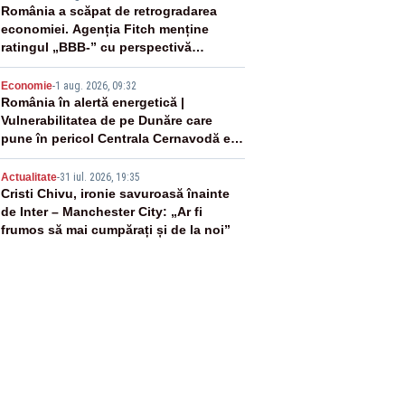
3
România a scăpat de retrogradarea
economiei. Agenția Fitch menține
ratingul „BBB-” cu perspectivă
negativă
4
Economie
-
1 aug. 2026, 09:32
România în alertă energetică |
Vulnerabilitatea de pe Dunăre care
pune în pericol Centrala Cernavodă era
cunoscută de pe vremea lui Ceaușescu
5
Actualitate
-
31 iul. 2026, 19:35
Cristi Chivu, ironie savuroasă înainte
de Inter – Manchester City: „Ar fi
frumos să mai cumpărați și de la noi”