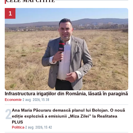
CELE MAI CITITE
1
Infrastructura irigațiilor din România, lăsată în paragină
Economie
·
2 aug. 2026, 15:38
2
Ana Maria Păcuraru demască planul lui Bolojan. O nouă
ediție explozivă a emisiunii „Miza Zilei” la Realitatea
PLUS
Politica
-
2 aug. 2026, 15:42