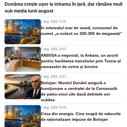
Dunărea crește ușor la intrarea în țară, dar rămâne mult
sub media lunii august
7 aug. 2026, 13:02
În intervalul orar de seară, consumul de
curent „a scăzut cu 200-300 de megawați”
7 aug. 2026, 10:57
ANSVSA a negociat, la Ankara, un acord
pentru facilitarea tranzitului prin Turcia al
carcaselor de ovine și bovine
7 aug. 2026, 10:51
Bolojan: Nivelul Dunării asigură o
funcționare a centralei de la Cernavodă
de patru-cinci zile dacă debitele vor
scădea
7 aug. 2026, 10:43
Criza din energie. Cine scapă de măsurile
de raționalizare impuse de Bolojan