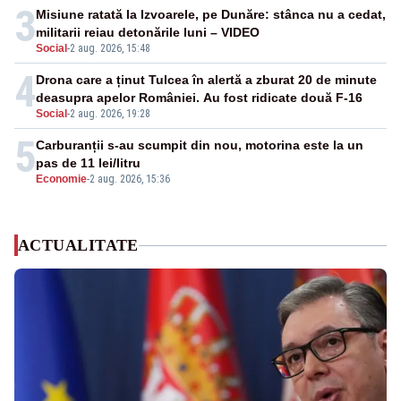
3
Misiune ratată la Izvoarele, pe Dunăre: stânca nu a cedat,
militarii reiau detonările luni – VIDEO
Social
-
2 aug. 2026, 15:48
4
Drona care a ținut Tulcea în alertă a zburat 20 de minute
deasupra apelor României. Au fost ridicate două F-16
Social
-
2 aug. 2026, 19:28
5
Carburanții s-au scumpit din nou, motorina este la un
pas de 11 lei/litru
Economie
-
2 aug. 2026, 15:36
ACTUALITATE