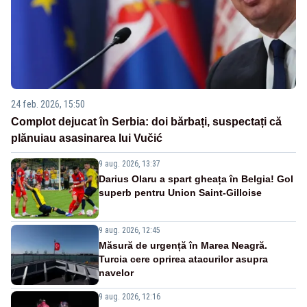
24 feb. 2026, 15:50
Complot dejucat în Serbia: doi bărbați, suspectați că
plănuiau asasinarea lui Vučić
9 aug. 2026, 13:37
Darius Olaru a spart gheața în Belgia! Gol
superb pentru Union Saint-Gilloise
9 aug. 2026, 12:45
Măsură de urgență în Marea Neagră.
Turcia cere oprirea atacurilor asupra
navelor
9 aug. 2026, 12:16