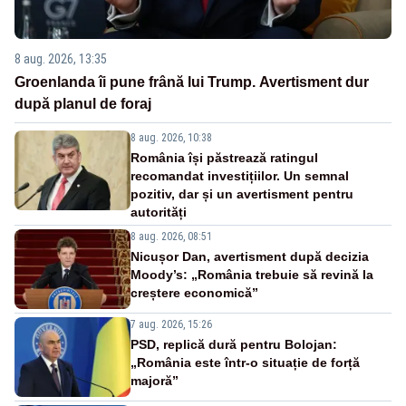
8 aug. 2026, 13:35
Groenlanda îi pune frână lui Trump. Avertisment dur
după planul de foraj
8 aug. 2026, 10:38
România își păstrează ratingul
recomandat investițiilor. Un semnal
pozitiv, dar și un avertisment pentru
autorități
8 aug. 2026, 08:51
Nicușor Dan, avertisment după decizia
Moody’s: „România trebuie să revină la
creștere economică”
7 aug. 2026, 15:26
PSD, replică dură pentru Bolojan:
„România este într-o situație de forță
majoră”