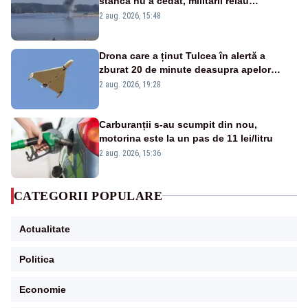
stânca nu a cedat, militarii reiau
detonările luni – VIDEO
2 aug. 2026, 15:48
Drona care a ținut Tulcea în alertă a
zburat 20 de minute deasupra apelor
României. Au fost ridicate două F-16
2 aug. 2026, 19:28
Carburanții s-au scumpit din nou,
motorina este la un pas de 11 lei/litru
2 aug. 2026, 15:36
CATEGORII POPULARE
Actualitate
Politica
Economie