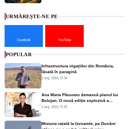
URMĂREȘTE-NE PE
Facebook
YouTube
POPULAR
Infrastructura irigațiilor din România,
lăsată în paragină
2 aug. 2026, 15:38
Ana Maria Păcuraru demască planul lui
Bolojan. O nouă ediție explozivă a
emisiunii „Miza Zilei” la Realitatea PLUS
2 aug. 2026, 15:42
Misiune ratată la Izvoarele, pe Dunăre: