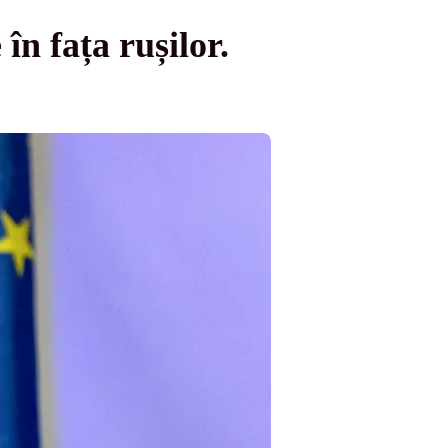
n fața rușilor.