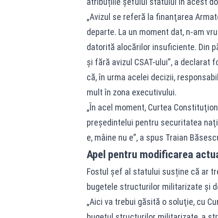
atribuțiile șefului statului în acest d
„Avizul se referă la finanţarea Armate
departe. La un moment dat, n-am vru
datorită alocărilor insuficiente. Din
şi fără avizul CSAT-ului”, a declarat 
că, în urma acelei decizii, responsab
mult în zona executivului.
„În acel moment, Curtea Constituţiona
preşedintelui pentru securitatea naţi
e, mâine nu e”, a spus Traian Băsesc
Apel pentru modificarea actua
Fostul șef al statului susține că ar t
bugetele structurilor militarizate și 
„Aici va trebui găsită o soluţie, cu C
bugetul structurilor militarizate, a st