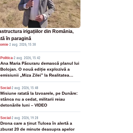
astructura irigațiilor din România,
ată în paragină
omie
·
2 aug. 2026, 15:38
2
Politica
-
2 aug. 2026, 15:42
Ana Maria Păcuraru demască planul lui
Bolojan. O nouă ediție explozivă a
emisiunii „Miza Zilei” la Realitatea
PLUS
3
Social
-
2 aug. 2026, 15:48
Misiune ratată la Izvoarele, pe Dunăre:
stânca nu a cedat, militarii reiau
detonările luni – VIDEO
4
Social
-
2 aug. 2026, 19:28
Drona care a ținut Tulcea în alertă a
zburat 20 de minute deasupra apelor