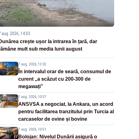
7 aug. 2026, 14:03
Dunărea crește ușor la intrarea în țară, dar
rămâne mult sub media lunii august
7 aug. 2026, 13:02
În intervalul orar de seară, consumul de
curent „a scăzut cu 200-300 de
megawați”
7 aug. 2026, 10:57
ANSVSA a negociat, la Ankara, un acord
pentru facilitarea tranzitului prin Turcia al
carcaselor de ovine și bovine
7 aug. 2026, 10:51
Bolojan: Nivelul Dunării asigură o