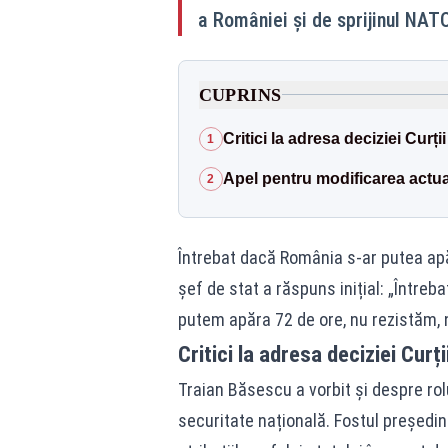
a României și de sprijinul NATO 
CUPRINS
Critici la adresa deciziei Curți
1
Apel pentru modificarea actua
2
Întrebat dacă România s-ar putea apăr
șef de stat a răspuns inițial: „Întreba
putem apăra 72 de ore, nu rezistăm,
Critici la adresa deciziei Curț
Traian Băsescu a vorbit și despre ro
securitate națională. Fostul președin