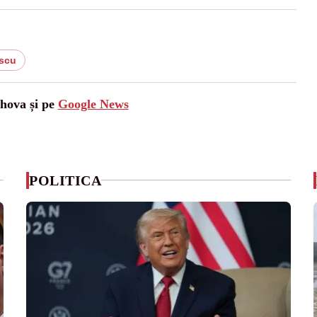
escu
ahova și pe
Google News
POLITICA