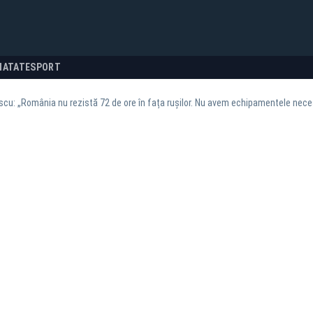
NATATE
SPORT
scu: „România nu rezistă 72 de ore în fața rușilor. Nu avem echipamentele nece