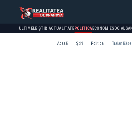
ULTIMELE ȘTIRI
ACTUALITATE
POLITICA
ECONOMIE
SOCIAL
SA
Acasă
Știri
Politica
Traian Băse