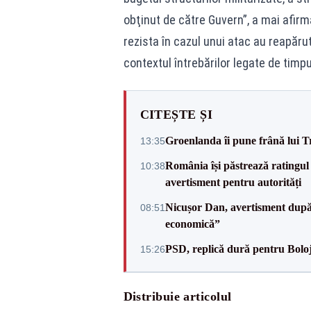
obţinut de către Guvern”, a mai afir
rezista în cazul unui atac au reapărut
contextul întrebărilor legate de timp
CITEȘTE ȘI
Groenlanda îi pune frână lui 
13:35
România își păstrează ratingul 
10:38
avertisment pentru autorități
Nicușor Dan, avertisment după 
08:51
economică”
PSD, replică dură pentru Boloj
15:26
Distribuie articolul