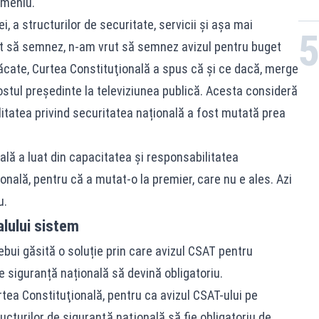
omeniu.
i, a structurilor de securitate, servicii şi aşa mai
t să semnez, n-am vrut să semnez avizul pentru buget
 păcate, Curtea Constituţională a spus că şi ce dacă, merge
fostul președinte la televiziunea publică. Acesta consideră
ilitatea privind securitatea națională a fost mutată prea
lă a luat din capacitatea şi responsabilitatea
onală, pentru că a mutat-o la premier, care nu e ales. Azi
u.
lului sistem
rebui găsită o soluție prin care avizul CSAT pentru
de siguranță națională să devină obligatoriu.
urtea Constituţională, pentru ca avizul CSAT-ului pe
ructurilor de siguranţă naţională să fie obligatoriu de