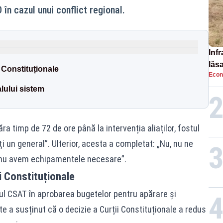
în cazul unui conflict regional.
Infr
lăs
i Constituționale
Econ
lului sistem
a timp de 72 de ore până la intervenția aliaților, fostul
ţi un general”. Ulterior, acesta a completat: „Nu, nu ne
 nu avem echipamentele necesare”.
ii Constituționale
lul CSAT în aprobarea bugetelor pentru apărare și
te a susținut că o decizie a Curții Constituționale a redus