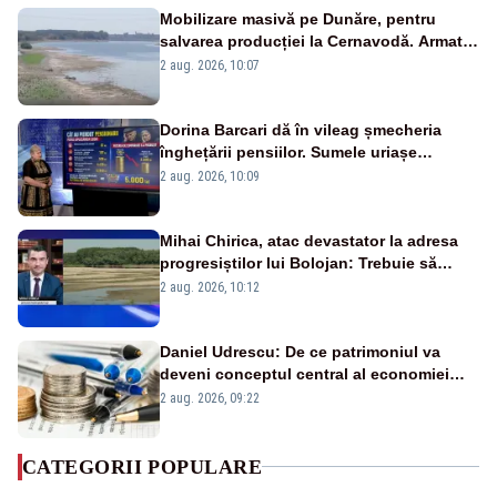
Mobilizare masivă pe Dunăre, pentru
salvarea producției la Cernavodă. Armata
va detona o stâncă și va devia apa
2 aug. 2026, 10:07
fluviului - IMAGINI AERIENE
Dorina Barcari dă în vileag șmecheria
înghețării pensiilor. Sumele uriașe
pierdute de fiecare român
2 aug. 2026, 10:09
Mihai Chirica, atac devastator la adresa
progresiștilor lui Bolojan: Trebuie să
protejăm și natura, dar nu șținem omaneii
2 aug. 2026, 10:12
în stare permanentă de alertă
Daniel Udrescu: De ce patrimoniul va
deveni conceptul central al economiei
viitoare?
2 aug. 2026, 09:22
CATEGORII POPULARE