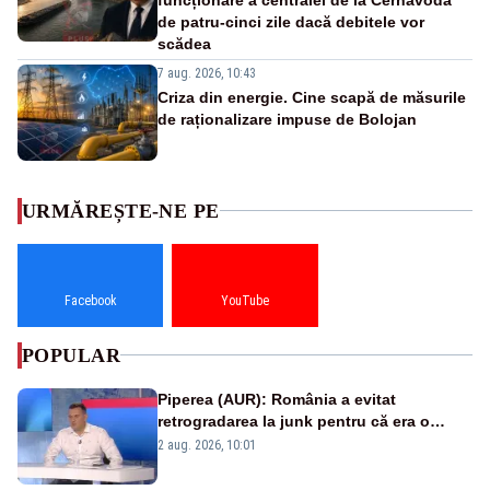
de patru-cinci zile dacă debitele vor
scădea
7 aug. 2026, 10:43
Criza din energie. Cine scapă de măsurile
de raționalizare impuse de Bolojan
URMĂREȘTE-NE PE
Facebook
YouTube
POPULAR
Piperea (AUR): România a evitat
retrogradarea la junk pentru că era o
catastrofă pentru bănci și fondurile de
2 aug. 2026, 10:01
pensii