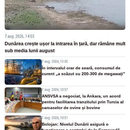
7 aug. 2026, 14:03
Dunărea crește ușor la intrarea în țară, dar rămâne mult
sub media lunii august
7 aug. 2026, 13:02
În intervalul orar de seară, consumul de
curent „a scăzut cu 200-300 de megawați”
7 aug. 2026, 10:57
ANSVSA a negociat, la Ankara, un acord
pentru facilitarea tranzitului prin Turcia al
carcaselor de ovine și bovine
7 aug. 2026, 10:51
Bolojan: Nivelul Dunării asigură o
funcționare a centralei de la Cernavodă