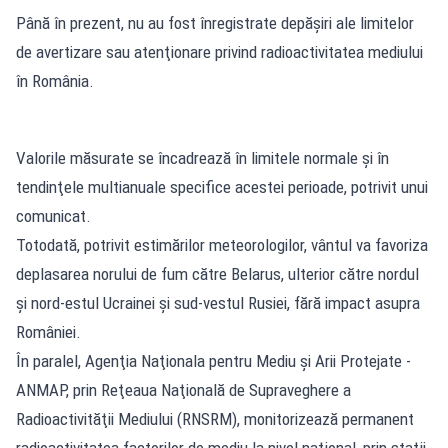
Până în prezent, nu au fost înregistrate depăşiri ale limitelor
de avertizare sau atenţionare privind radioactivitatea mediului
în România.
Valorile măsurate se încadrează în limitele normale şi în
tendinţele multianuale specifice acestei perioade, potrivit unui
comunicat.
Totodată, potrivit estimărilor meteorologilor, vântul va favoriza
deplasarea norului de fum către Belarus, ulterior către nordul
şi nord-estul Ucrainei şi sud-vestul Rusiei, fără impact asupra
României.
În paralel, Agenţia Naţionala pentru Mediu şi Arii Protejate -
ANMAP, prin Reţeaua Naţională de Supraveghere a
Radioactivităţii Mediului (RNSRM), monitorizează permanent
radioactivitatea factorilor de mediu la nivel naţional, prin staţii