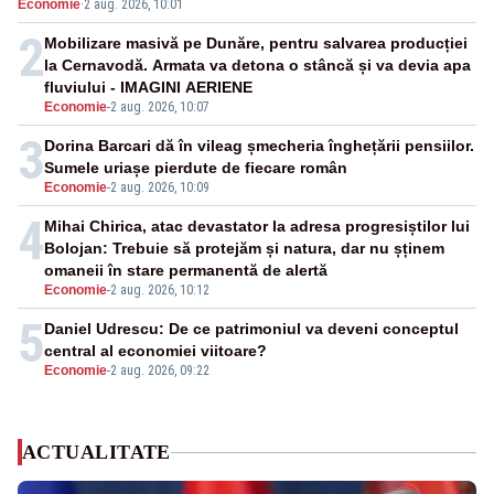
Economie
·
2 aug. 2026, 10:01
pensii
2
Mobilizare masivă pe Dunăre, pentru salvarea producției
la Cernavodă. Armata va detona o stâncă și va devia apa
fluviului - IMAGINI AERIENE
Economie
-
2 aug. 2026, 10:07
3
Dorina Barcari dă în vileag șmecheria înghețării pensiilor.
Sumele uriașe pierdute de fiecare român
Economie
-
2 aug. 2026, 10:09
4
Mihai Chirica, atac devastator la adresa progresiștilor lui
Bolojan: Trebuie să protejăm și natura, dar nu șținem
omaneii în stare permanentă de alertă
Economie
-
2 aug. 2026, 10:12
5
Daniel Udrescu: De ce patrimoniul va deveni conceptul
central al economiei viitoare?
Economie
-
2 aug. 2026, 09:22
ACTUALITATE