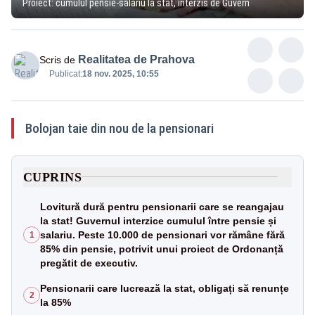
Proiect: cumulul pensie-salariu la stat, interzis de Guvern
Realitatea de Prahova
Scris de
Publicat:
18 nov. 2025, 10:55
Bolojan taie din nou de la pensionari
CUPRINS
Lovitură dură pentru pensionarii care se reangajau
la stat! Guvernul interzice cumulul între pensie și
salariu. Peste 10.000 de pensionari vor rămâne fără
1
85% din pensie, potrivit unui proiect de Ordonanță
pregătit de executiv.
Pensionarii care lucrează la stat, obligați să renunțe
2
la 85%