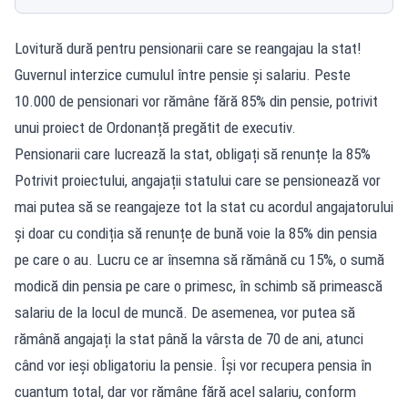
Lovitură dură pentru pensionarii care se reangajau la stat!
Guvernul interzice cumulul între pensie și salariu. Peste
10.000 de pensionari vor rămâne fără 85% din pensie, potrivit
unui proiect de Ordonanță pregătit de executiv.
Pensionarii care lucrează la stat, obligați să renunțe la 85%
Potrivit proiectului, angajații statului care se pensionează vor
mai putea să se reangajeze tot la stat cu acordul angajatorului
și doar cu condiția să renunțe de bună voie la 85% din pensia
pe care o au. Lucru ce ar însemna să rămână cu 15%, o sumă
modică din pensia pe care o primesc, în schimb să primească
salariu de la locul de muncă. De asemenea, vor putea să
rămână angajați la stat până la vârsta de 70 de ani, atunci
când vor ieși obligatoriu la pensie. Își vor recupera pensia în
cuantum total, dar vor rămâne fără acel salariu, conform