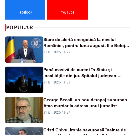
Facebook
YouTube
POPULAR
Stare de alertă energetică la nivelul
României, pentru luna august. Ilie Bolojan
a anunțat importuri și posibile restricții –
31 iul. 2026, 18:29
VIDEO
Pană masivă de curent în Sibiu și
localitățile din jur. Spitalul județean,
semafoarele, rețelele de telefonie, grav
31 iul. 2026, 18:33
afectate
George Becali, un nou derapaj suburban.
Atac murdar la adresa unui jurnalist
sportiv – AUDIO
31 iul. 2026, 18:37
Cristi Chivu, ironie savuroasă înainte de