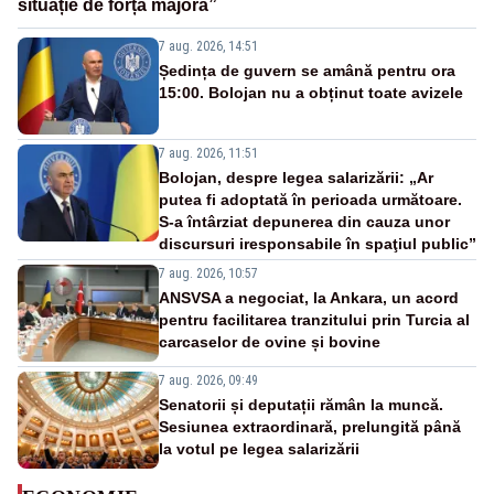
situație de forță majoră”
7 aug. 2026, 14:51
Ședința de guvern se amână pentru ora
15:00. Bolojan nu a obținut toate avizele
7 aug. 2026, 11:51
Bolojan, despre legea salarizării: „Ar
putea fi adoptată în perioada următoare.
S-a întârziat depunerea din cauza unor
discursuri iresponsabile în spaţiul public”
7 aug. 2026, 10:57
ANSVSA a negociat, la Ankara, un acord
pentru facilitarea tranzitului prin Turcia al
carcaselor de ovine și bovine
7 aug. 2026, 09:49
Senatorii și deputații rămân la muncă.
Sesiunea extraordinară, prelungită până
la votul pe legea salarizării