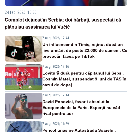
24 feb. 2026, 15:50
Complot dejucat în Serbia: doi bărbați, suspectați că
plănuiau asasinarea lui Vučić
7 aug. 2026, 17:44
Un influencer din Timiș, reținut după un
live urmărit de peste 22.000 de oameni. Ce
provocări făcea pe TikTok
7 aug. 2026, 17:16
Lovitură dură pentru căpitanul lui Sepsi.
Cosmin Matei, suspendat 9 luni de TAS în
cazul de dopaj
7 aug. 2026, 17:14
David Popovici, favorit absolut la
Europenele de la Paris. Experții nu văd
rival pentru aur
7 aug. 2026, 16:29
Pericol uriaș pe Autostrada Soarelui.