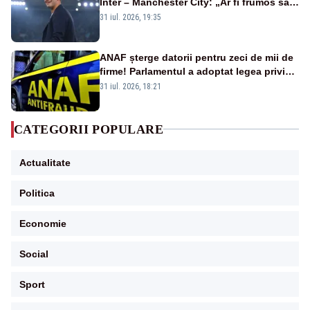
Inter – Manchester City: „Ar fi frumos să
mai cumpărați și de la noi”
31 iul. 2026, 19:35
ANAF șterge datorii pentru zeci de mii de
firme! Parlamentul a adoptat legea privind
amnistia fiscală
31 iul. 2026, 18:21
CATEGORII POPULARE
Actualitate
Politica
Economie
Social
Sport