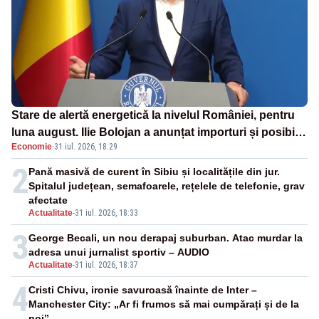
Stare de alertă energetică la nivelul României, pentru
luna august. Ilie Bolojan a anunțat importuri și posibile
Economie
·
31 iul. 2026, 18:29
restricții – VIDEO
2
Pană masivă de curent în Sibiu și localitățile din jur.
Spitalul județean, semafoarele, rețelele de telefonie, grav
afectate
Actualitate
-
31 iul. 2026, 18:33
3
George Becali, un nou derapaj suburban. Atac murdar la
adresa unui jurnalist sportiv – AUDIO
Actualitate
-
31 iul. 2026, 18:37
4
Cristi Chivu, ironie savuroasă înainte de Inter –
Manchester City: „Ar fi frumos să mai cumpărați și de la
noi”