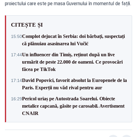
proiectului care este pe masa Guvernului în momentul de față.
CITEȘTE ȘI
Complot dejucat în Serbia: doi bărbați, suspectați
15:50
că plănuiau asasinarea lui Vučić
Un influencer din Timiș, reținut după un live
17:44
urmărit de peste 22.000 de oameni. Ce provocări
făcea pe TikTok
David Popovici, favorit absolut la Europenele de la
17:14
Paris. Experții nu văd rival pentru aur
Pericol uriaș pe Autostrada Soarelui. Obiecte
16:29
metalice capcană, găsite pe carosabil. Avertisment
CNAIR