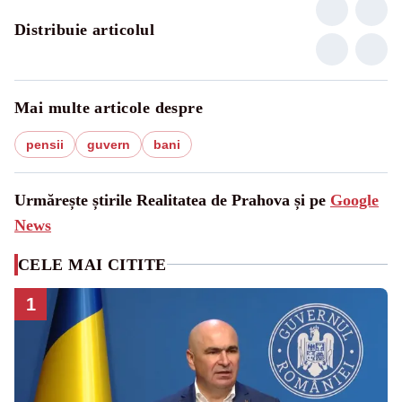
Distribuie articolul
Mai multe articole despre
pensii
guvern
bani
Urmărește știrile Realitatea de Prahova și pe
Google
News
CELE MAI CITITE
1