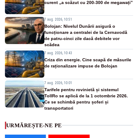
curent „a scăzut cu 200-300 de megawați”
7 aug. 2026, 10:51
Bolojan: Nivelul Dunării asigură o
funcționare a centralei de la Cernavodă
de patru-cinci zile dacă debitele vor
scădea
7 aug. 2026, 10:43
Criza din energie. Cine scapă de măsurile
de raționalizare impuse de Bolojan
7 aug. 2026, 10:01
Tarifele pentru rovinietă și sistemul
TollRo se aplică de la 1 octombrie 2026.
Ce se schimbă pentru șoferi și
transportatori
URMĂREȘTE-NE PE