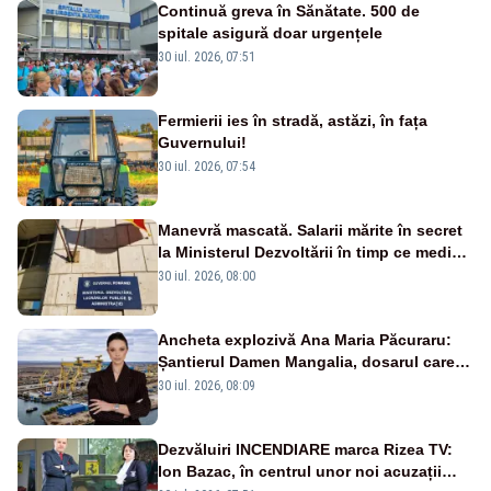
Continuă greva în Sănătate. 500 de
spitale asigură doar urgențele
30 iul. 2026, 07:51
Fermierii ies în stradă, astăzi, în fața
Guvernului!
30 iul. 2026, 07:54
Manevră mascată. Salarii mărite în secret
la Ministerul Dezvoltării în timp ce medicii
ies în stradă
30 iul. 2026, 08:00
Ancheta explozivă Ana Maria Păcuraru:
Șantierul Damen Mangalia, dosarul care
scufundă apărarea României
30 iul. 2026, 08:09
Dezvăluiri INCENDIARE marca Rizea TV:
Ion Bazac, în centrul unor noi acuzații