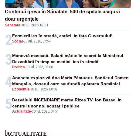
Continuă greva în Sănătate. 500 de spitale asigură
doar urgențele
Sanatate
·
30 iul. 2026, 07:51
2
Fermierii ies în stradă, astăzi, în fața Guvernului!
Social
-
30 iul. 2026, 07:54
3
Manevră mascată. Salarii mărite în secret la Ministerul
Dezvoltării în timp ce medicii ies în stradă
Politica
-
30 iul. 2026, 08:00
4
Ancheta explozivă Ana Maria Păcuraru: Șantierul Damen
Mangalia, dosarul care scufundă apărarea României
Economie
-
30 iul. 2026, 08:09
5
Dezvăluiri INCENDIARE marca Rizea TV: Ion Bazac, în
centrul unor noi acuzații publice
Actualitate
-
30 iul. 2026, 07:51
ACTUALITATE