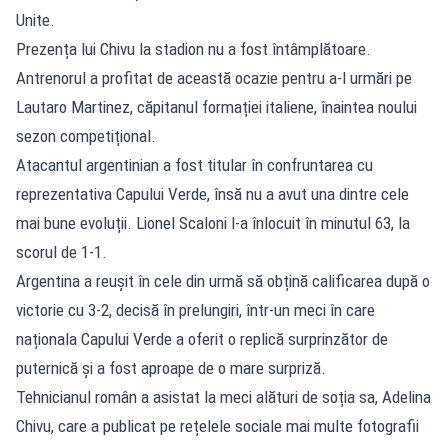
Unite.
Prezența lui Chivu la stadion nu a fost întâmplătoare.
Antrenorul a profitat de această ocazie pentru a-l urmări pe
Lautaro Martinez, căpitanul formației italiene, înaintea noului
sezon competițional.
Atacantul argentinian a fost titular în confruntarea cu
reprezentativa Capului Verde, însă nu a avut una dintre cele
mai bune evoluții. Lionel Scaloni l-a înlocuit în minutul 63, la
scorul de 1-1.
Argentina a reușit în cele din urmă să obțină calificarea după o
victorie cu 3-2, decisă în prelungiri, într-un meci în care
naționala Capului Verde a oferit o replică surprinzător de
puternică și a fost aproape de o mare surpriză.
Tehnicianul român a asistat la meci alături de soția sa, Adelina
Chivu, care a publicat pe rețelele sociale mai multe fotografii