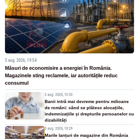
5 aug. 2026, 19:54
Măsuri de economisire a energiei în România.
Magazinele sting reclamele, iar autoritățile reduc
consumul
5 aug. 2026, 15:03
Banii intră mai devreme pentru milioane
de români: când se plătesc alocațiile,
indemnizațiile și drepturile persoanelor cu
dizabilități
5 aug. 2026, 10:29
Marile lanțuri de magazine din România