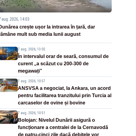
7 aug. 2026, 14:03
Dunărea crește ușor la intrarea în țară, dar
rămâne mult sub media lunii august
7 aug. 2026, 13:02
În intervalul orar de seară, consumul de
curent „a scăzut cu 200-300 de
megawați”
7 aug. 2026, 10:57
ANSVSA a negociat, la Ankara, un acord
pentru facilitarea tranzitului prin Turcia al
carcaselor de ovine și bovine
7 aug. 2026, 10:51
Bolojan: Nivelul Dunării asigură o
funcționare a centralei de la Cernavodă
de patru-cinci zile dacă debitele vor