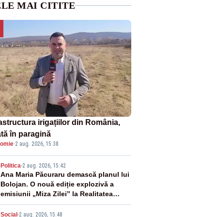
LE MAI CITITE
astructura irigațiilor din România,
ată în paragină
omie
·
2 aug. 2026, 15:38
2
Politica
-
2 aug. 2026, 15:42
Ana Maria Păcuraru demască planul lui
Bolojan. O nouă ediție explozivă a
emisiunii „Miza Zilei” la Realitatea
PLUS
Social
-
2 aug. 2026, 15:48