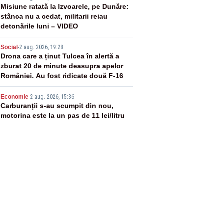
3
Misiune ratată la Izvoarele, pe Dunăre:
stânca nu a cedat, militarii reiau
detonările luni – VIDEO
4
Social
-
2 aug. 2026, 19:28
Drona care a ținut Tulcea în alertă a
zburat 20 de minute deasupra apelor
României. Au fost ridicate două F-16
5
Economie
-
2 aug. 2026, 15:36
Carburanții s-au scumpit din nou,
motorina este la un pas de 11 lei/litru