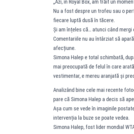
„Azi, în Royal Box, am trăit un moment
Nu a fost despre un trofeu sau o per
fiecare luptă dusă în tăcere.
Și am înțeles că… atunci când mergi c
Comentariile nu au întârziat să apară,
afecțiune.
Simona Halep e total schimbată, după 
mai preocupată de felul în care arată
vestimentar, e mereu aranjată și preo
Analizând bine cele mai recente fotogr
pare că Simona Halep a decis să apele
Așa cum se vede în imaginile postate 
intervenția la buze se poate vedea.
Simona Halep, fost lider mondial WTA 