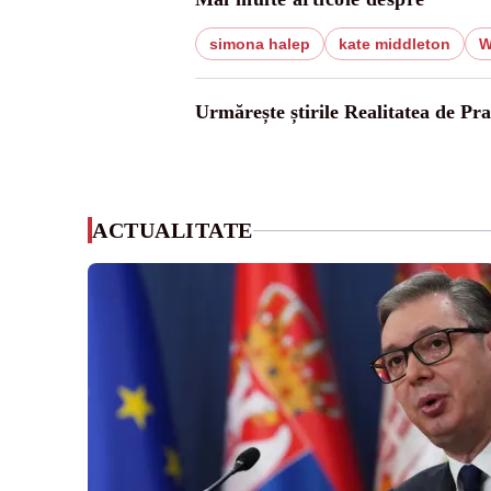
simona halep
kate middleton
W
Urmărește știrile Realitatea de Pr
ACTUALITATE