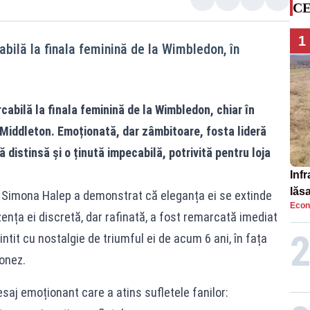
CE
1
bilă la finala feminină de la Wimbledon, în
cabilă la finala feminină de la Wimbledon, chiar în
 Middleton. Emoționată, dar zâmbitoare, fosta lideră
distinsă și o ținută impecabilă, potrivită pentru loja
Infr
lăs
, Simona Halep a demonstrat că eleganța ei se extinde
Econ
zența ei discretă, dar rafinată, a fost remarcată imediat
ntit cu nostalgie de triumful ei de acum 6 ani, în fața
onez.
aj emoționant care a atins sufletele fanilor: