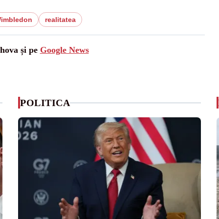
imbledon
realitatea
ahova și pe
Google News
POLITICA