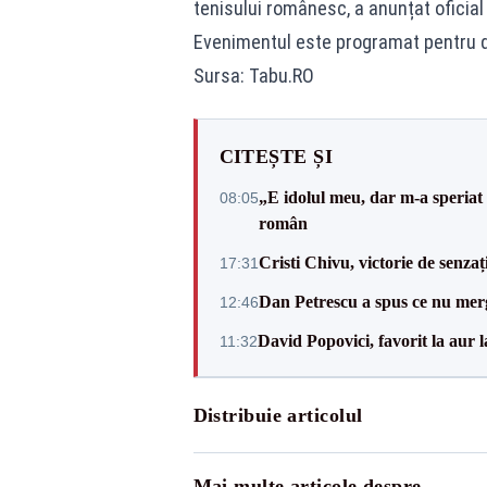
tenisului românesc, a anunțat oficial 
Evenimentul este programat pentru d
Sursa: Tabu.RO
CITEȘTE ȘI
„E idolul meu, dar m-a speriat
08:05
român
Cristi Chivu, victorie de senzaț
17:31
Dan Petrescu a spus ce nu merg
12:46
David Popovici, favorit la aur
11:32
Distribuie articolul
Mai multe articole despre