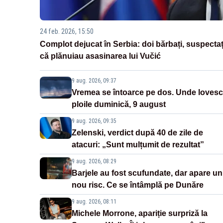
24 feb. 2026, 15:50
Complot dejucat în Serbia: doi bărbați, suspectaț
că plănuiau asasinarea lui Vučić
9 aug. 2026, 09:37
Vremea se întoarce pe dos. Unde lovesc
ploile duminică, 9 august
9 aug. 2026, 09:35
Zelenski, verdict după 40 de zile de
atacuri: „Sunt mulțumit de rezultat”
9 aug. 2026, 08:29
Barjele au fost scufundate, dar apare un
nou risc. Ce se întâmplă pe Dunăre
9 aug. 2026, 08:11
Michele Morrone, apariție surpriză la