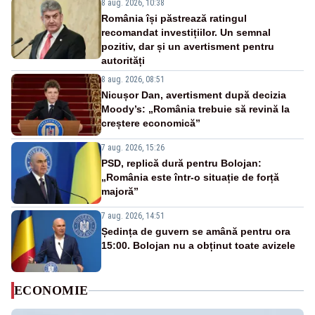
8 aug. 2026, 10:38
România își păstrează ratingul
recomandat investițiilor. Un semnal
pozitiv, dar și un avertisment pentru
autorități
8 aug. 2026, 08:51
Nicușor Dan, avertisment după decizia
Moody’s: „România trebuie să revină la
creștere economică”
7 aug. 2026, 15:26
PSD, replică dură pentru Bolojan:
„România este într-o situație de forță
majoră”
7 aug. 2026, 14:51
Ședința de guvern se amână pentru ora
15:00. Bolojan nu a obținut toate avizele
ECONOMIE