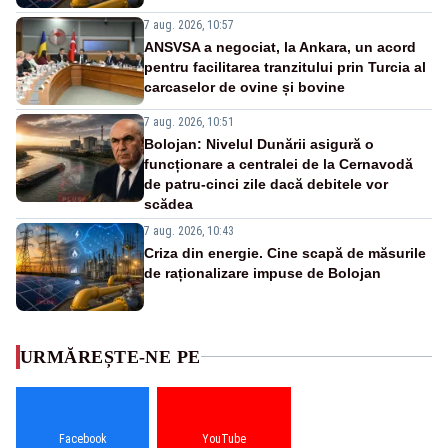
7 aug. 2026, 10:57
ANSVSA a negociat, la Ankara, un acord
pentru facilitarea tranzitului prin Turcia al
carcaselor de ovine și bovine
7 aug. 2026, 10:51
Bolojan: Nivelul Dunării asigură o
funcționare a centralei de la Cernavodă
de patru-cinci zile dacă debitele vor
scădea
7 aug. 2026, 10:43
Criza din energie. Cine scapă de măsurile
de raționalizare impuse de Bolojan
URMĂREȘTE-NE PE
Facebook
YouTube