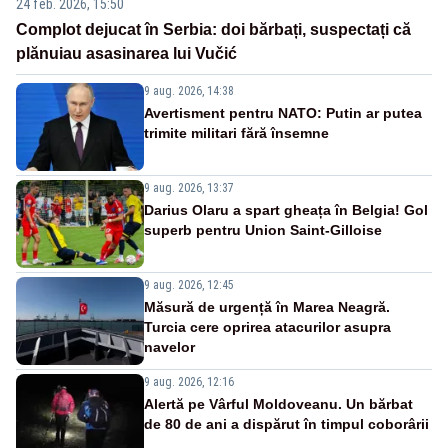
24 feb. 2026, 15:50
Complot dejucat în Serbia: doi bărbați, suspectați că
plănuiau asasinarea lui Vučić
9 aug. 2026, 14:38
Avertisment pentru NATO: Putin ar putea
trimite militari fără însemne
9 aug. 2026, 13:37
Darius Olaru a spart gheața în Belgia! Gol
superb pentru Union Saint-Gilloise
9 aug. 2026, 12:45
Măsură de urgență în Marea Neagră.
Turcia cere oprirea atacurilor asupra
navelor
9 aug. 2026, 12:16
Alertă pe Vârful Moldoveanu. Un bărbat
de 80 de ani a dispărut în timpul coborârii