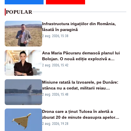
POPULAR
Infrastructura irigațiilor din România,
lăsată în paragină
2 aug. 2026, 15:38
Ana Maria Păcuraru demască planul lui
Bolojan. O nouă ediție explozivă a
emisiunii „Miza Zilei” la Realitatea PLUS
2 aug. 2026, 15:42
Misiune ratată la Izvoarele, pe Dunăre:
stânca nu a cedat, militarii reiau
detonările luni – VIDEO
2 aug. 2026, 15:48
Drona care a ținut Tulcea în alertă a
zburat 20 de minute deasupra apelor
României. Au fost ridicate două F-16
2 aug. 2026, 19:28