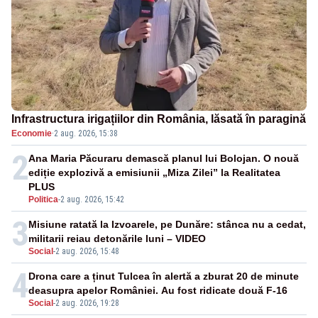
Infrastructura irigațiilor din România, lăsată în paragină
Economie
·
2 aug. 2026, 15:38
2
Ana Maria Păcuraru demască planul lui Bolojan. O nouă
ediție explozivă a emisiunii „Miza Zilei” la Realitatea
PLUS
Politica
-
2 aug. 2026, 15:42
3
Misiune ratată la Izvoarele, pe Dunăre: stânca nu a cedat,
militarii reiau detonările luni – VIDEO
Social
-
2 aug. 2026, 15:48
4
Drona care a ținut Tulcea în alertă a zburat 20 de minute
deasupra apelor României. Au fost ridicate două F-16
Social
-
2 aug. 2026, 19:28