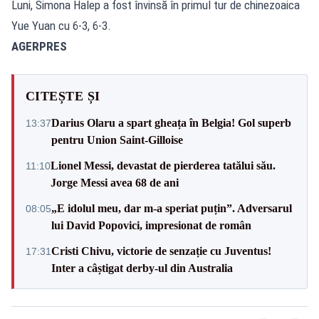
Luni, Simona Halep a fost învinsă în primul tur de chinezoaica
Yue Yuan cu 6-3, 6-3.
AGERPRES
CITEȘTE ȘI
Darius Olaru a spart gheața în Belgia! Gol superb
13:37
pentru Union Saint-Gilloise
Lionel Messi, devastat de pierderea tatălui său.
11:10
Jorge Messi avea 68 de ani
„E idolul meu, dar m-a speriat puțin”. Adversarul
08:05
lui David Popovici, impresionat de român
Cristi Chivu, victorie de senzație cu Juventus!
17:31
Inter a câștigat derby-ul din Australia