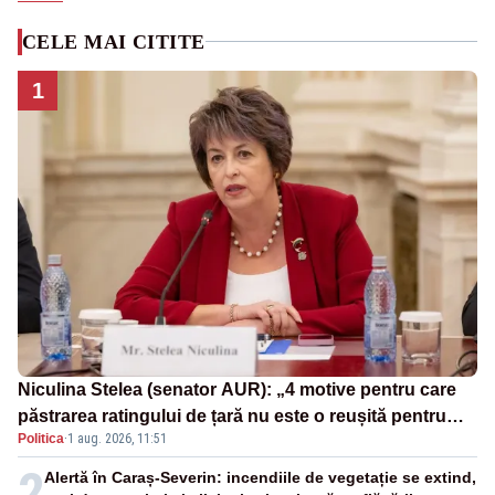
CELE MAI CITITE
1
Niculina Stelea (senator AUR): „4 motive pentru care
păstrarea ratingului de țară nu este o reușită pentru
Politica
·
1 aug. 2026, 11:51
Guvernul Bolojan”
2
Alertă în Caraș-Severin: incendiile de vegetație se extind,