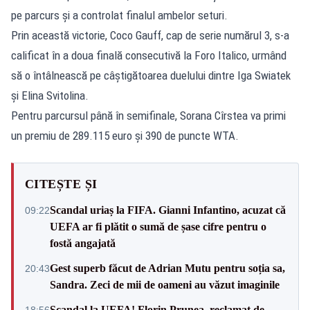
pe parcurs și a controlat finalul ambelor seturi.
Prin această victorie, Coco Gauff, cap de serie numărul 3, s-a
calificat în a doua finală consecutivă la Foro Italico, urmând
să o întâlnească pe câștigătoarea duelului dintre Iga Swiatek
și Elina Svitolina.
Pentru parcursul până în semifinale, Sorana Cîrstea va primi
un premiu de 289.115 euro și 390 de puncte WTA.
CITEȘTE ȘI
Scandal uriaș la FIFA. Gianni Infantino, acuzat că
09:22
UEFA ar fi plătit o sumă de șase cifre pentru o
fostă angajată
Gest superb făcut de Adrian Mutu pentru soția sa,
20:43
Sandra. Zeci de mii de oameni au văzut imaginile
Scandal la UEFA! Florin Prunea, reclamat de
18:56