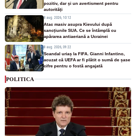
pozitiv, dar și un avertisment pentru
autorități
8 aug. 2026, 10:12
Atac masiv asupra Kievului după
sancțiunile SUA. Ce se întâmplă cu
apărarea antiaeriană a Ucrainei
8 aug. 2026, 09:22
Scandal uriaș la FIFA. Gianni Infantino,
acuzat că UEFA ar fi plătit o sumă de șase
cifre pentru o fostă angajată
POLITICA