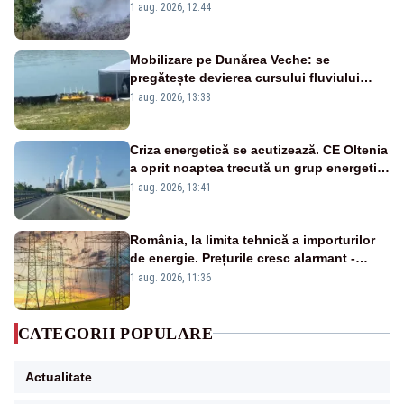
silvicultori se luptă cu flăcările - VIDEO
1 aug. 2026, 12:44
Mobilizare pe Dunărea Veche: se
pregătește devierea cursului fluviului
către Cernavodă – VIDEO
1 aug. 2026, 13:38
Criza energetică se acutizează. CE Oltenia
a oprit noaptea trecută un grup energetic
de la Rovinari
1 aug. 2026, 13:41
România, la limita tehnică a importurilor
de energie. Prețurile cresc alarmant -
Analiză Realitatea Plus
1 aug. 2026, 11:36
CATEGORII POPULARE
Actualitate