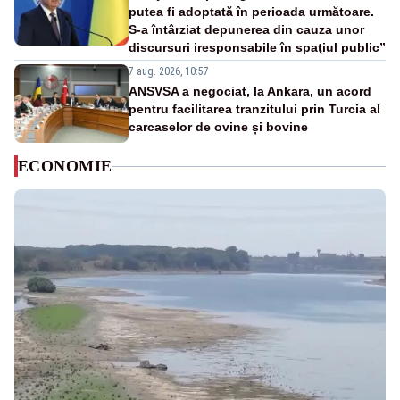
putea fi adoptată în perioada următoare.
S-a întârziat depunerea din cauza unor
discursuri iresponsabile în spaţiul public”
7 aug. 2026, 10:57
ANSVSA a negociat, la Ankara, un acord
pentru facilitarea tranzitului prin Turcia al
carcaselor de ovine și bovine
ECONOMIE