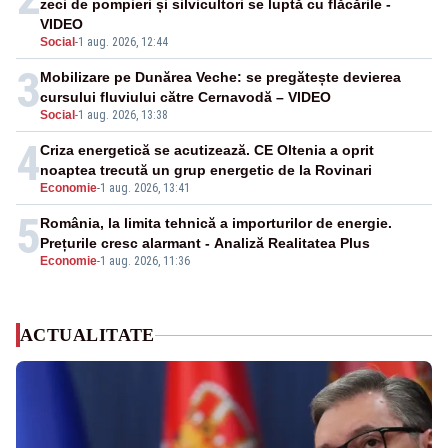
zeci de pompieri și silvicultori se luptă cu flăcările -
VIDEO
Social
-
1 aug. 2026, 12:44
3
Mobilizare pe Dunărea Veche: se pregătește devierea
cursului fluviului către Cernavodă – VIDEO
Social
-
1 aug. 2026, 13:38
4
Criza energetică se acutizează. CE Oltenia a oprit
noaptea trecută un grup energetic de la Rovinari
Economie
-
1 aug. 2026, 13:41
5
România, la limita tehnică a importurilor de energie.
Prețurile cresc alarmant - Analiză Realitatea Plus
Economie
-
1 aug. 2026, 11:36
ACTUALITATE