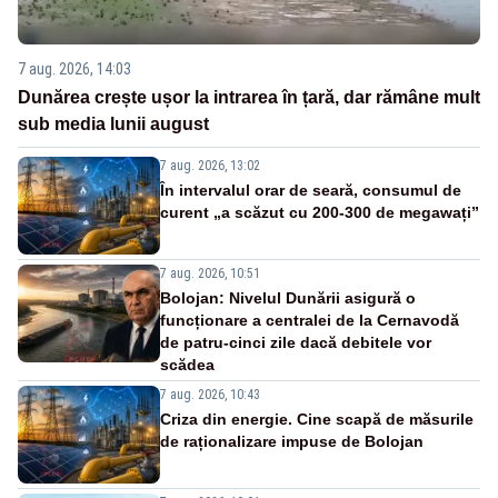
7 aug. 2026, 14:03
Dunărea crește ușor la intrarea în țară, dar rămâne mult
sub media lunii august
7 aug. 2026, 13:02
În intervalul orar de seară, consumul de
curent „a scăzut cu 200-300 de megawați”
7 aug. 2026, 10:51
Bolojan: Nivelul Dunării asigură o
funcționare a centralei de la Cernavodă
de patru-cinci zile dacă debitele vor
scădea
7 aug. 2026, 10:43
Criza din energie. Cine scapă de măsurile
de raționalizare impuse de Bolojan