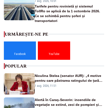
7 aug. 2026, 10:01
Tarifele pentru rovinietă și sistemul
TollRo se aplică de la 1 octombrie 2026.
Ce se schimbă pentru șoferi și
transportatori
URMĂREȘTE-NE PE
Facebook
YouTube
POPULAR
Niculina Stelea (senator AUR): „4 motive
pentru care păstrarea ratingului de țară
nu este o reușită pentru Guvernul
1 aug. 2026, 11:51
Bolojan”
Alertă în Caraș-Severin: incendiile de
vegetație se extind, zeci de pompieri și