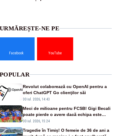
URMĂREȘTE-NE PE
Facebook
YouTube
POPULAR
Revolut colaborează cu OpenAI pentru a
oferi ChatGPT Go clienţilor săi
30 iul. 2026, 14:43
Meci de milioane pentru FCSB! Gigi Becali
poate pierde o avere dacă echipa este
eliminată de FK Auda
30 iul. 2026, 15:24
Tragedie în Timiș! O femeie de 36 de ani a