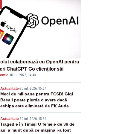
olut colaborează cu OpenAI pentru
eri ChatGPT Go clienţilor săi
omie
·
30 iul. 2026, 14:43
2
Actualitate
-
30 iul. 2026, 15:24
Meci de milioane pentru FCSB! Gigi
Becali poate pierde o avere dacă
echipa este eliminată de FK Auda
3
Actualitate
-
30 iul. 2026, 15:36
Tragedie în Timiș! O femeie de 36 de
ani a murit după ce mașina i-a fost