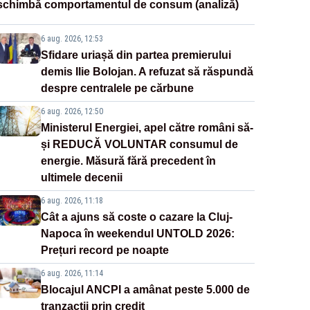
schimbă comportamentul de consum (analiză)
6 aug. 2026, 12:53
Sfidare uriașă din partea premierului
demis Ilie Bolojan. A refuzat să răspundă
despre centralele pe cărbune
6 aug. 2026, 12:50
Ministerul Energiei, apel către români să-
și REDUCĂ VOLUNTAR consumul de
energie. Măsură fără precedent în
ultimele decenii
6 aug. 2026, 11:18
Cât a ajuns să coste o cazare la Cluj-
Napoca în weekendul UNTOLD 2026:
Prețuri record pe noapte
6 aug. 2026, 11:14
Blocajul ANCPI a amânat peste 5.000 de
tranzacții prin credit