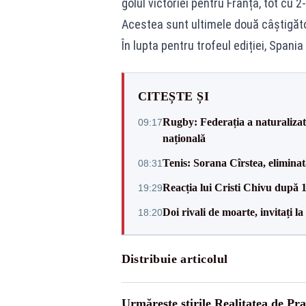
golul victoriei pentru Franța, tot cu 2-
Acestea sunt ultimele două câștigătoar
În lupta pentru trofeul ediției, Spania
CITEȘTE ȘI
Rugby: Federația a naturalizat 
09:17
națională
Tenis: Sorana Cîrstea, elimina
08:31
Reacția lui Cristi Chivu după 
19:29
Doi rivali de moarte, invitați 
18:20
Distribuie articolul
Urmărește știrile Realitatea de Pr