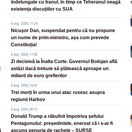
îndelungate cu Iranul, în timp ce Teheranul neagă
existența discuțiilor cu SUA
6 aug. 2026, 11:24
Nicușor Dan, suspendat pentru că nu propune
un nume de prim-ministru, așa cum prevede
Constituția!
6 aug. 2026, 11:05
Zi decisivă la Înalta Curte. Guvernul Bolojan află
:
astăzi dacă trebuie să plătească aproape un
miliard de euro grefierilor
6 aug. 2026, 10:47
Trei morți în urma unui atac rusesc asupra
regiunii Harkov
6 aug. 2026, 09:13
Donald Trump a răbufnit împotriva șefului
Pentagonului: președintele, enervat că i s-ar fi
i
ascuns penuria de rachete – SURSE