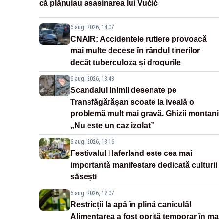
că plănuiau asasinarea lui Vučić
6 aug. 2026, 14:07
CNAIR: Accidentele rutiere provoacă
mai multe decese în rândul tinerilor
decât tuberculoza și drogurile
6 aug. 2026, 13:48
Scandalul inimii desenate pe
Transfăgărășan scoate la iveală o
problemă mult mai gravă. Ghizii montani
„Nu este un caz izolat”
6 aug. 2026, 13:16
Festivalul Haferland este cea mai
importantă manifestare dedicată culturii
săsești
6 aug. 2026, 12:07
Restricții la apă în plină caniculă!
Alimentarea a fost oprită temporar în ma