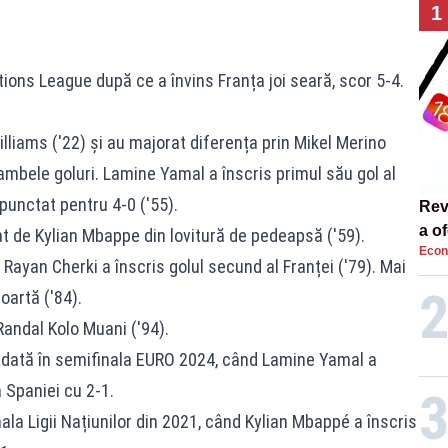
1
tions League după ce a învins Franța joi seară, scor 5-4.
illiams ('22) și au majorat diferența prin Mikel Merino
 ambele goluri. Lamine Yamal a înscris primul său gol al
 punctat pentru 4-0 ('55).
Rev
a of
at de Kylian Mbappe din lovitură de pedeapsă ('59).
Econ
 Rayan Cherki a înscris golul secund al Franței ('79). Mai
poartă ('84).
Randal Kolo Muani ('94).
a dată în semifinala EURO 2024, când Lamine Yamal a
 Spaniei cu 2-1.
nala Ligii Națiunilor din 2021, când Kylian Mbappé a înscris