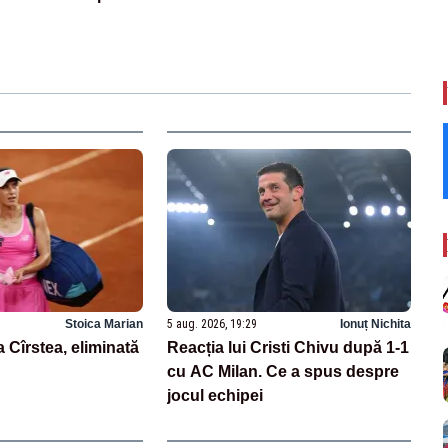
Stoica Marian
5 aug. 2026, 19:29
Ionuț Nichita
 Cîrstea, eliminată
Reacția lui Cristi Chivu după 1-1
cu AC Milan. Ce a spus despre
jocul echipei