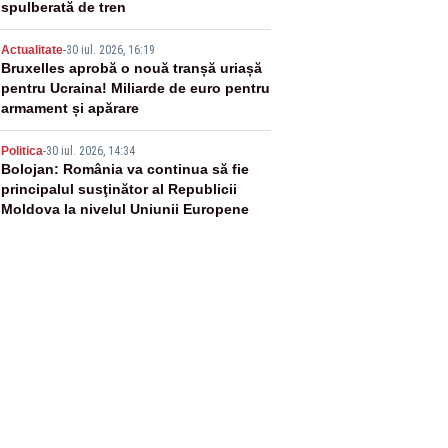
spulberată de tren
4
Actualitate
-
30 iul. 2026, 16:19
Bruxelles aprobă o nouă tranșă uriașă
pentru Ucraina! Miliarde de euro pentru
armament și apărare
5
Politica
-
30 iul. 2026, 14:34
Bolojan: România va continua să fie
principalul susţinător al Republicii
Moldova la nivelul Uniunii Europene