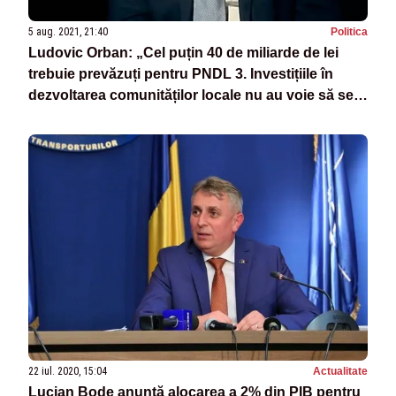
5 aug. 2021, 21:40
Politica
Ludovic Orban: „Cel puțin 40 de miliarde de lei
trebuie prevăzuți pentru PNDL 3. Investițiile în
dezvoltarea comunităților locale nu au voie să se
oprească!”
22 iul. 2020, 15:04
Actualitate
Lucian Bode anunță alocarea a 2% din PIB pentru