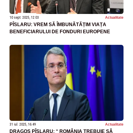
10 sept. 2025, 12:03
Actualitate
PÎSLARU: VREM SĂ ÎMBUNĂTĂȚIM VIAȚA
BENEFICIARULUI DE FONDURI EUROPENE
31 iul. 2025, 16:49
Actualitate
DRAGOȘ PÎSLARU: “ ROMÂNIA TREBUIE SĂ