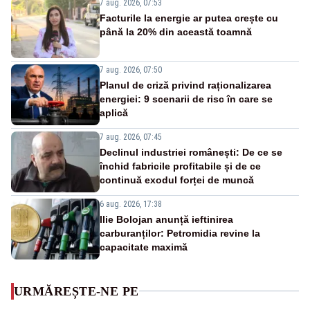
7 aug. 2026, 07:53
Facturile la energie ar putea crește cu
până la 20% din această toamnă
7 aug. 2026, 07:50
Planul de criză privind raționalizarea
energiei: 9 scenarii de risc în care se
aplică
7 aug. 2026, 07:45
Declinul industriei românești: De ce se
închid fabricile profitabile și de ce
continuă exodul forței de muncă
6 aug. 2026, 17:38
Ilie Bolojan anunță ieftinirea
carburanților: Petromidia revine la
capacitate maximă
URMĂREȘTE-NE PE