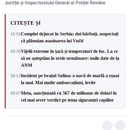
Justiție și Inspectoratului General al Poliției Române.
CITEȘTE ȘI
Complot dejucat în Serbia: doi bărbați, suspectați
15:50
că plănuiau asasinarea lui Vučić
Vijelii extreme în țară și temperaturi de foc. La ce
08:38
să ne așteptăm în orele următoare: noile date de la
ANM
Incident pe brațul Sulina: o navă de marfă a eșuat
08:13
la mal. Mai multe ambarcațiuni, lovite
Meta, sancționată cu 567 de milioane de dolari în
08:07
cel mai sever verdict pe tema siguranței copiilor