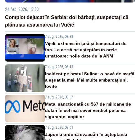
24 feb. 2026, 15:50
Complot dejucat în Serbia: doi bărbați, suspectați că
plănuiau asasinarea lui Vučić
7 aug. 2026, 08:38
Vijelii extreme în țară și temperaturi de
foc. La ce să ne așteptăm în orele
următoare: noile date de la ANM
7 aug. 2026, 08:13
Incident pe brațul Sulina: o navă de marfă
a eșuat la mal. Mai multe ambarcațiuni,
lovite
7 aug. 2026, 08:07
Meta, sancționată cu 567 de milioane de
dolari în cel mai sever verdict pe tema
siguranței copiilor
7 aug. 2026, 08:01
Japonia ordonă evacuări în așteptarea