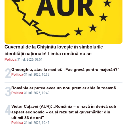
Guvernul de la Chișinău lovește în simbolurile
identității naționale! Limba română nu se
Politica
·
31 iul. 2026, 09:51
economisește! Limba română se sărbătorește!
2
Gheorghiu, atac la medici: „Fac grevă pentru majorări?”
Politica
-
31 iul. 2026, 10:35
3
România ar putea avea un nou premier abia în toamnă
Politica
-
31 iul. 2026, 10:40
4
Victor Cațavei (AUR): „România – o navă în derivă sub
aspect economic – ca și rezultat al guvernărilor din
ultimii 36 de ani”
Politica
-
31 iul. 2026, 10:42