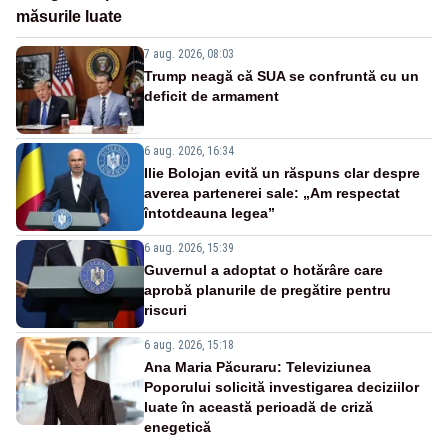
măsurile luate
7 aug. 2026, 08:03
Trump neagă că SUA se confruntă cu un
deficit de armament
6 aug. 2026, 16:34
Ilie Bolojan evită un răspuns clar despre
averea partenerei sale: „Am respectat
întotdeauna legea”
6 aug. 2026, 15:39
Guvernul a adoptat o hotărâre care
aprobă planurile de pregătire pentru
riscuri
6 aug. 2026, 15:18
Ana Maria Păcuraru: Televiziunea
Poporului solicită investigarea deciziilor
luate în această perioadă de criză
enegetică