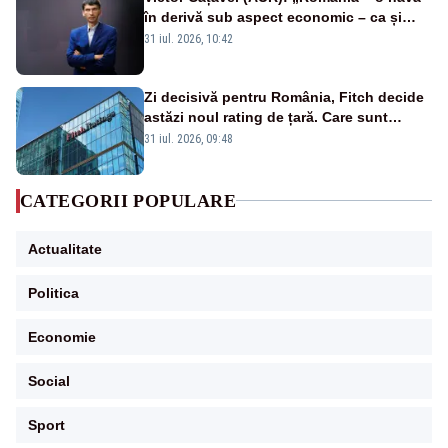
în derivă sub aspect economic – ca și
rezultat al guvernărilor din ultimii 36 de
31 iul. 2026, 10:42
ani”
Zi decisivă pentru România, Fitch decide
astăzi noul rating de țară. Care sunt
efectele retrogradării la categoria „junk”
31 iul. 2026, 09:48
CATEGORII POPULARE
Actualitate
Politica
Economie
Social
Sport