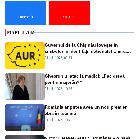
Facebook
YouTube
POPULAR
Guvernul de la Chișinău lovește în
simbolurile identității naționale! Limba
română nu se economisește! Limba
31 iul. 2026, 09:51
română se sărbătorește!
Gheorghiu, atac la medici: „Fac grevă
pentru majorări?”
31 iul. 2026, 10:35
România ar putea avea un nou premier
abia în toamnă
31 iul. 2026, 10:40
Victor Cațavei (AUR): „România – o navă