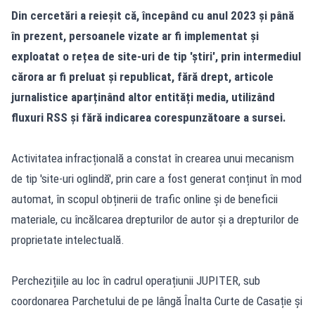
Din cercetări a reieșit că, începând cu anul 2023 și până
în prezent, persoanele vizate ar fi implementat și
exploatat o rețea de site-uri de tip 'știri', prin intermediul
cărora ar fi preluat și republicat, fără drept, articole
jurnalistice aparținând altor entități media, utilizând
fluxuri RSS și fără indicarea corespunzătoare a sursei.
Activitatea infracțională a constat în crearea unui mecanism
de tip 'site-uri oglindă', prin care a fost generat conținut în mod
automat, în scopul obținerii de trafic online și de beneficii
materiale, cu încălcarea drepturilor de autor și a drepturilor de
proprietate intelectuală.
Perchezițiile au loc în cadrul operațiunii JUPITER, sub
coordonarea Parchetului de pe lângă Înalta Curte de Casație și