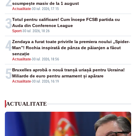
2
scumpește masiv de la 1 august
Actualitate
-
30 iul. 2026, 17:15
3
Totul pentru calificare! Cum începe FCSB partida cu
Auda din Conference League
Sport
-
30 iul. 2026, 18:26
4
Zendaya a furat toate privirile la premiera noului „Spider-
Man”! Rochia inspirată de pânza de păianjen a făcut
senzație
Actualitate
-
30 iul. 2026, 18:56
5
Bruxelles aprobă o nouă tranșă uriașă pentru Ucraina!
Miliarde de euro pentru armament și apărare
Actualitate
-
30 iul. 2026, 16:19
ACTUALITATE