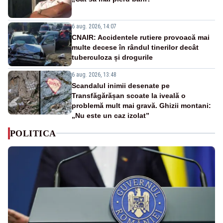
6 aug. 2026, 14:07
CNAIR: Accidentele rutiere provoacă mai
multe decese în rândul tinerilor decât
tuberculoza și drogurile
6 aug. 2026, 13:48
Scandalul inimii desenate pe
Transfăgărășan scoate la iveală o
problemă mult mai gravă. Ghizii montani:
„Nu este un caz izolat”
POLITICA