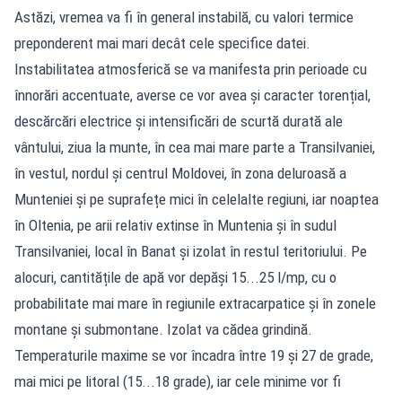
Astăzi, vremea va fi în general instabilă, cu valori termice
preponderent mai mari decât cele specifice datei.
Instabilitatea atmosferică se va manifesta prin perioade cu
înnorări accentuate, averse ce vor avea și caracter torențial,
descărcări electrice și intensificări de scurtă durată ale
vântului, ziua la munte, în cea mai mare parte a Transilvaniei,
în vestul, nordul și centrul Moldovei, în zona deluroasă a
Munteniei și pe suprafețe mici în celelalte regiuni, iar noaptea
în Oltenia, pe arii relativ extinse în Muntenia și în sudul
Transilvaniei, local în Banat și izolat în restul teritoriului. Pe
alocuri, cantitățile de apă vor depăși 15...25 l/mp, cu o
probabilitate mai mare în regiunile extracarpatice și în zonele
montane și submontane. Izolat va cădea grindină.
Temperaturile maxime se vor încadra între 19 și 27 de grade,
mai mici pe litoral (15...18 grade), iar cele minime vor fi