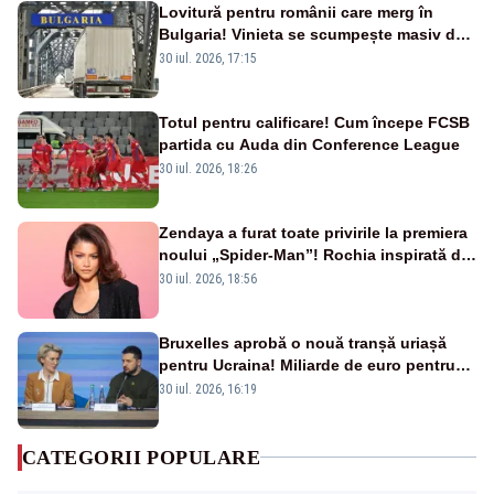
Lovitură pentru românii care merg în
Bulgaria! Vinieta se scumpește masiv de
la 1 august
30 iul. 2026, 17:15
Totul pentru calificare! Cum începe FCSB
partida cu Auda din Conference League
30 iul. 2026, 18:26
Zendaya a furat toate privirile la premiera
noului „Spider-Man”! Rochia inspirată de
pânza de păianjen a făcut senzație
30 iul. 2026, 18:56
Bruxelles aprobă o nouă tranșă uriașă
pentru Ucraina! Miliarde de euro pentru
armament și apărare
30 iul. 2026, 16:19
CATEGORII POPULARE