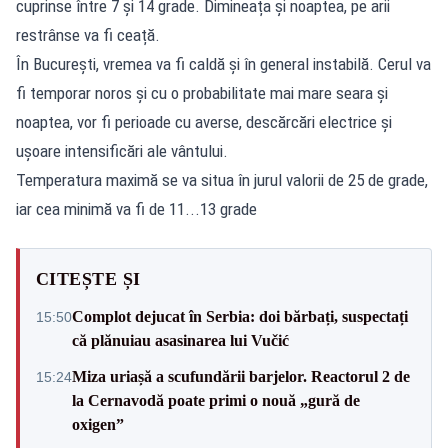
cuprinse între 7 și 14 grade. Dimineața și noaptea, pe arii
restrânse va fi ceață.
În București, vremea va fi caldă și în general instabilă. Cerul va
fi temporar noros și cu o probabilitate mai mare seara și
noaptea, vor fi perioade cu averse, descărcări electrice și
ușoare intensificări ale vântului.
Temperatura maximă se va situa în jurul valorii de 25 de grade,
iar cea minimă va fi de 11...13 grade
CITEȘTE ȘI
Complot dejucat în Serbia: doi bărbați, suspectați
15:50
că plănuiau asasinarea lui Vučić
Miza uriașă a scufundării barjelor. Reactorul 2 de
15:24
la Cernavodă poate primi o nouă „gură de
oxigen”