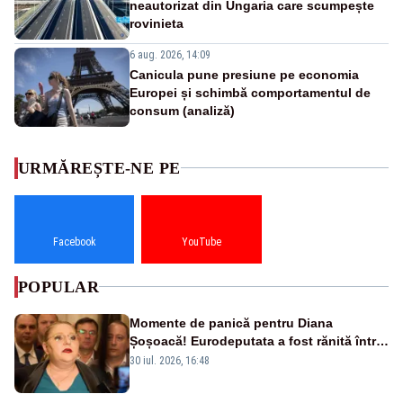
neautorizat din Ungaria care scumpește
rovinieta
6 aug. 2026, 14:09
Canicula pune presiune pe economia
Europei și schimbă comportamentul de
consum (analiză)
URMĂREȘTE-NE PE
Facebook
YouTube
POPULAR
Momente de panică pentru Diana
Șoșoacă! Eurodeputata a fost rănită într-
un accident rutier
30 iul. 2026, 16:48