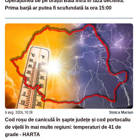
Operațiunea de pe brațul Bala intră în faza decisivă.
Prima barjă ar putea fi scufundată la ora 15:00
6 aug. 2026, 10:38
Stoica Marian
Cod roșu de caniculă în șapte județe și cod portocaliu
de vijelii în mai multe regiuni: temperaturi de 41 de
grade - HARTA