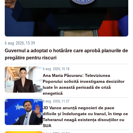
6 aug. 2026, 15:39
Guvernul a adoptat o hotărâre care aprobă planurile de
pregătire pentru riscuri
6 aug. 2026, 15:18
Ana Maria Păcuraru: Televiziunea
Poporului solicită investigarea deciziilor
luate în această perioadă de criză
enegetică
6 aug. 2026, 11:27
JD Vance anunță negocieri de pace
dificile și îndelungate cu Iranul, în timp ce
Teheranul neagă existența discuțiilor cu
SUA