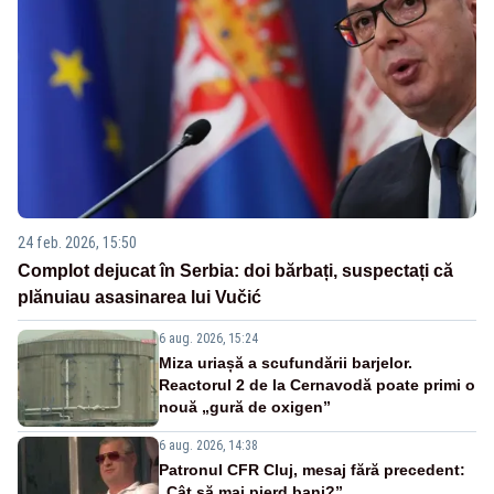
24 feb. 2026, 15:50
Complot dejucat în Serbia: doi bărbați, suspectați că
plănuiau asasinarea lui Vučić
6 aug. 2026, 15:24
Miza uriașă a scufundării barjelor.
Reactorul 2 de la Cernavodă poate primi o
nouă „gură de oxigen”
6 aug. 2026, 14:38
Patronul CFR Cluj, mesaj fără precedent:
„Cât să mai pierd bani?”