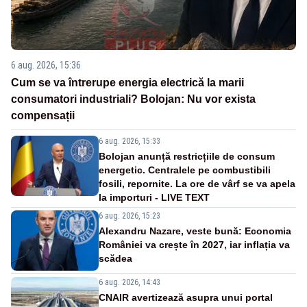
6 aug. 2026, 15:36
Cum se va întrerupe energia electrică la marii
consumatori industriali? Bolojan: Nu vor exista
compensații
6 aug. 2026, 15:33
Bolojan anunță restricțiile de consum
energetic. Centralele pe combustibili
fosili, repornite. La ore de vârf se va apela
la importuri - LIVE TEXT
6 aug. 2026, 15:23
Alexandru Nazare, veste bună: Economia
României va crește în 2027, iar inflația va
scădea
6 aug. 2026, 14:43
CNAIR avertizează asupra unui portal